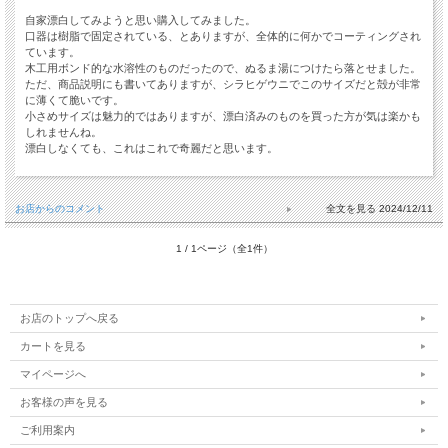
自家漂白してみようと思い購入してみました。
口器は樹脂で固定されている、とありますが、全体的に何かでコーティングされ
ています。
木工用ボンド的な水溶性のものだったので、ぬるま湯につけたら落とせました。
ただ、商品説明にも書いてありますが、シラヒゲウニでこのサイズだと殻が非常
に薄くて脆いです。
小さめサイズは魅力的ではありますが、漂白済みのものを買った方が気は楽かも
しれませんね。
漂白しなくても、これはこれで奇麗だと思います。
お店からのコメント
2024/12/11
1 / 1ページ（全1件）
お店のトップへ戻る
カートを見る
マイページへ
お客様の声を見る
ご利用案内