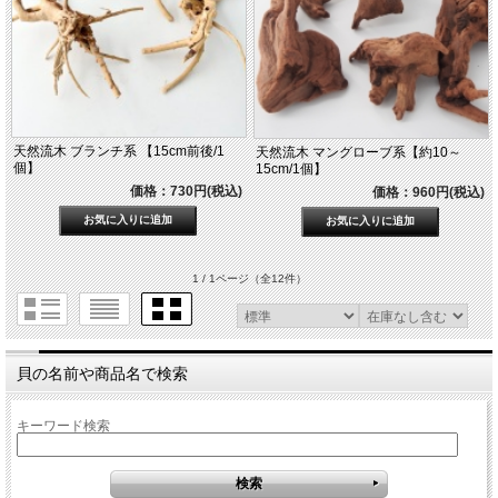
天然流木 ブランチ系 【15cm前後/1
天然流木 マングローブ系【約10～
個】
15cm/1個】
価格：730円(税込)
価格：960円(税込)
1 / 1ページ
（全12件）
貝の名前や商品名で検索
キーワード検索