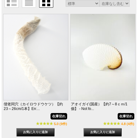
偕老同穴（カイロウドウケツ）【約
アオイガイ(国産）【約7～8ｃｍ/1
23～26cm/1本】En:...
個】 - Not fo...
在庫切れ
在庫切れ
5.0 (9件)
4.8 (4件)