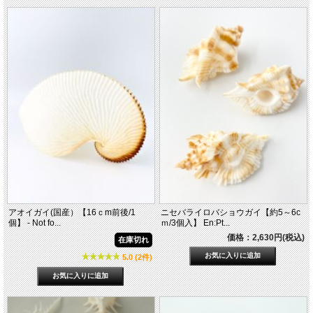
アオイガイ(国産）【16ｃm前後/1
ニセバライロバショウガイ【約5～6c
個】 - Not fo...
ｍ/3個入】 En:Pt...
価格：2,630円(税込)
在庫切れ
5.0 (2件)