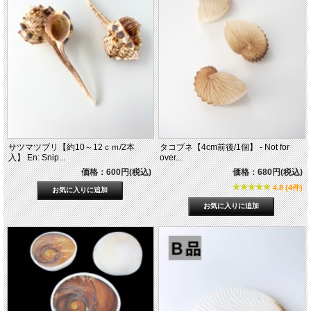
サツマツブリ【約10～12ｃｍ/2本
タコブネ【4cm前後/1個】 - Not for
入】 En: Snip...
over...
価格：600円(税込)
価格：680円(税込)
4.8 (4件)