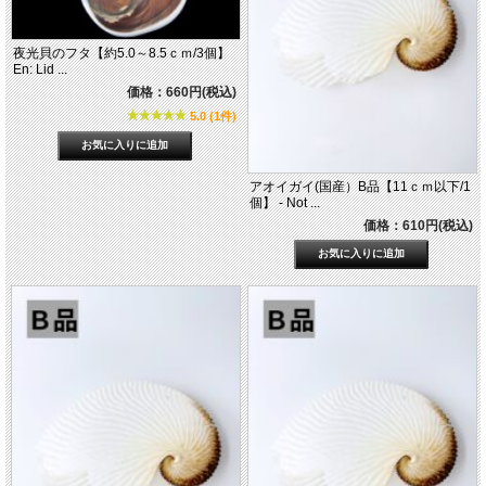
夜光貝のフタ【約5.0～8.5ｃｍ/3個】
En: Lid ...
価格：660円(税込)
5.0 (1件)
アオイガイ(国産）B品【11ｃｍ以下/1
個】 - Not ...
価格：610円(税込)