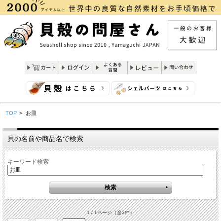
TOP
>
お皿
貝の名前や商品名で検索
キーワード検索
1 / 1ページ
（全3件）