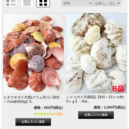
シャコガイ片面B品【約5～15ｃｍ/約
ヒオウギガイ片面(グラム売り)【約5
5ｋｇ】 - Not...
～7cm/約500g】E...
価格：2,980円(税込)
価格：850円(税込)
5.0 (1件)