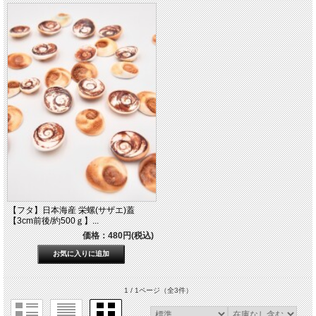
【フタ】日本海産 栄螺(サザエ)蓋
【3cm前後/約500ｇ】...
価格：480円(税込)
1 / 1ページ
（全3件）