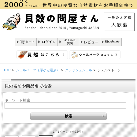
TOP
>
シェルパーツ（形から選ぶ）
>
クラッシュシェル
>
シェルストーン
貝の名前や商品名で検索
キーワード検索
1 / 1ページ
（全22件）