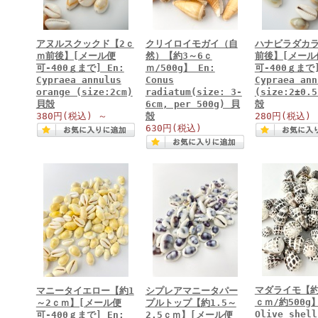
アヌルスクックド【2ｃ
クリイロイモガイ（自
ハナビラダカラ
ｍ前後】[メール便
然）【約3～6ｃ
前後】[メール
可-400ｇまで] En:
ｍ/500g】 En:
可-400ｇまで]
Cypraea annulus
Conus
Cypraea ann
orange (size:2cm)
radiatum(size: 3-
(size:2±0.
貝殻
6cm, per 500g) 貝
殻
380円
(税込)
～
殻
280円
(税込)
630円
(税込)
マダライモ【約
マニータイエロー【約1
シプレアマニータパー
ｃｍ/約500g】
～2ｃｍ】[メール便
プルトップ【約1.5～
Olive shell
可-400ｇまで] En:
2.5ｃｍ】[メール便