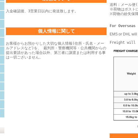
送料：メール便(
※荷物はポスト
入金確認後、3営業日以内に発送致します。
※荷物の紛失保
For Overseas 
個人情報に関して
EMS or DHL will 
Freight will 
お客様からお預かりした大切な個人情報(住所・氏名・メー
ルアドレスなど)を、 裁判所・警察機関等・公共機関からの
提出要請があった場合以外、第三者に譲渡または利用する事
は一切ございません。