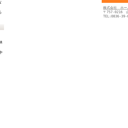
な
株式会社 ホー
〒757-0216
ろ
TEL:0836-39-
休
中