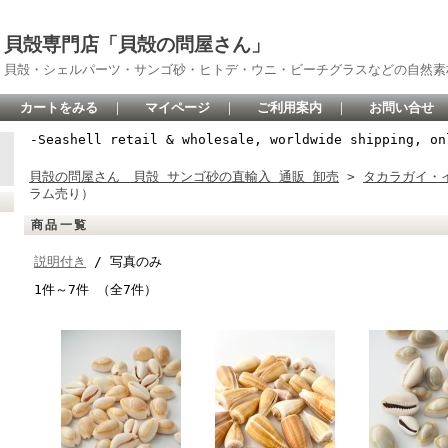
貝殻専門店「貝殻の問屋さん」
貝殻・シェルパーツ・サンゴ砂・ヒトデ・ウニ・ビーチグラスなどの自然素
カートをみる
｜
マイページ
｜
ご利用案内
｜
お問い合せ
-Seashell retail & wholesale, worldwide shipping, on
貝殻の問屋さん 貝殻 サンゴ砂の直輸入 通販 卸売
>
タカラガイ・
ラム売り）
商品一覧
説明付き
/ 写真のみ
1件～7件 （全7件）