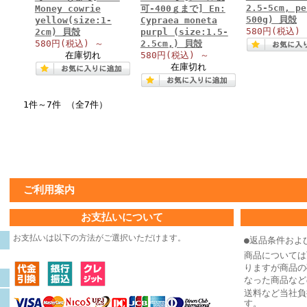
2.5-5cm, pe
Money cowrie
可-400ｇまで] En:
500g) 貝殻
yellow(size:1-
Cypraea moneta
580円
(税込)
2cm) 貝殻
purpl (size:1.5-
580円
(税込)
～
2.5cm,) 貝殻
在庫切れ
580円
(税込)
～
在庫切れ
1件～7件 （全7件）
ご利用案内
お支払いについて
お支払いは以下の方法がご選択いただけます。
●返品条件およ
商品については
りますが商品の
なった商品など
送料など当社負
す。