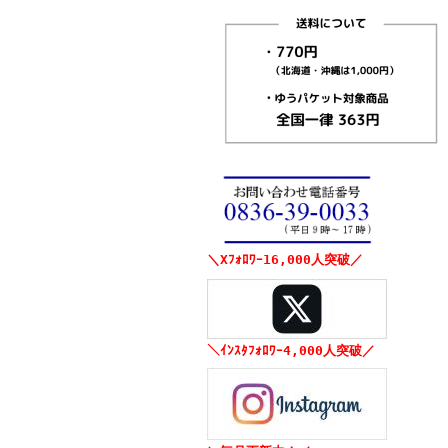
＼Xﾌｫﾛﾜｰ16,000人突破／
＼ｲﾝｽﾀﾌｫﾛﾜｰ4,000人突破／