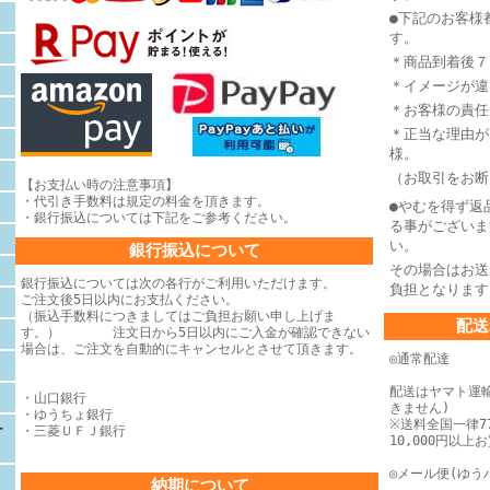
●下記のお客様
す。
＊商品到着後７
＊イメージが違
＊お客様の責任
＊正当な理由が
様。
（お取引をお断
【お支払い時の注意事項】
・代引き手数料は規定の料金を頂きます。
●やむを得ず返
・銀行振込については下記をご参考ください。
る事がございま
い。
銀行振込について
その場合はお送
銀行振込については次の各行がご利用いただけます。
負担となります
ご注文後5日以内にお支払ください。
（振込手数料につきましてはご負担お願い申し上げま
配送
す。） 注文日から5日以内にご入金が確認できない
場合は、
ご注文を自動的にキャンセルとさせて頂きます。
◎通常配達
配送はヤマト運
・山口銀行
きません)
・ゆうちょ銀行
※送料全国一律77
ー
・三菱ＵＦＪ銀行
10,000円以
◎メール便(ゆう
納期について