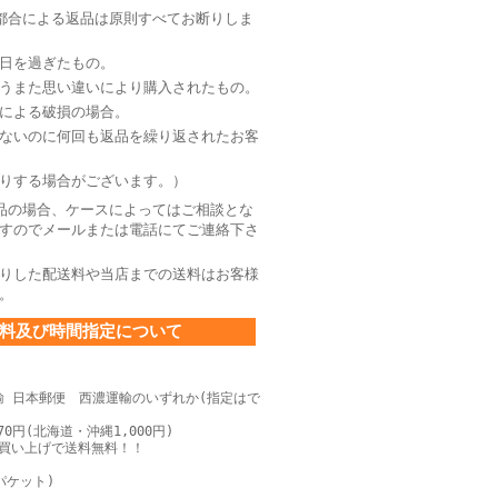
都合による返品は原則すべてお断りしま
日を過ぎたもの。
うまた思い違いにより購入されたもの。
による破損の場合。
ないのに何回も返品を繰り返されたお客
りする場合がございます。）
品の場合、ケースによってはご相談とな
すのでメールまたは電話にてご連絡下さ
りした配送料や当店までの送料はお客様
。
料及び時間指定について
輸 日本郵便 西濃運輸のいずれか(指定はで
0円(北海道・沖縄1,000円)
上お買い上げで送料無料！！
パケット)