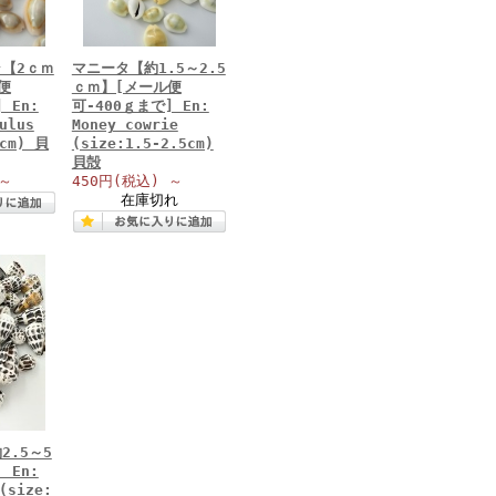
【2ｃｍ
マニータ【約1.5～2.5
便
ｃｍ】[メール便
 En:
可-400ｇまで] En:
ulus
Money cowrie
5cm) 貝
(size:1.5-2.5cm)
貝殻
～
450円
(税込)
～
在庫切れ
2.5～5
 En:
(size: