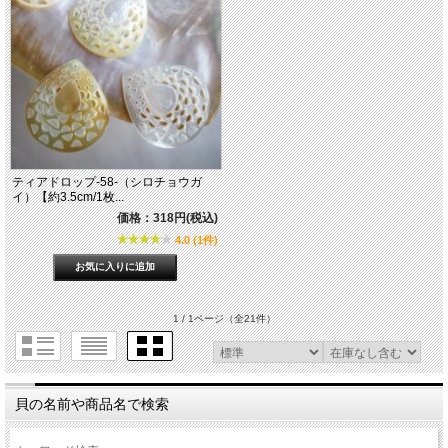
ティアドロップ-58-（シロチョウガ
イ）【約3.5cm/1枚...
価格：318円(税込)
4.0 (1件)
1 / 1ページ
（全21件）
貝の名前や商品名で検索