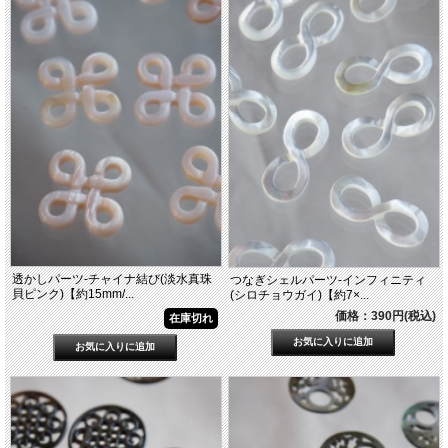
透かしパーツ-チャイナ結び(淡水真珠
つなぎシェルパーツ-インフィニティ
貝ピンク)【約15mm/...
(シロチョウガイ)【約7×...
価格：390円(税込)
在庫切れ