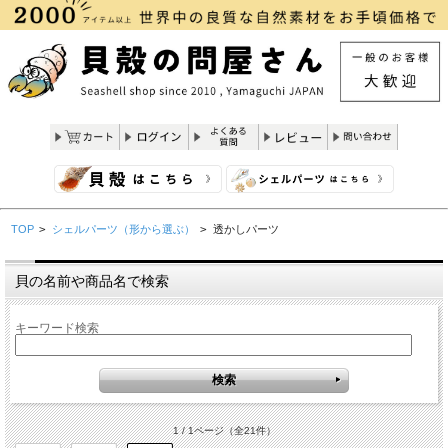
TOP
>
シェルパーツ（形から選ぶ）
>
透かしパーツ
貝の名前や商品名で検索
キーワード検索
1 / 1ページ
（全21件）