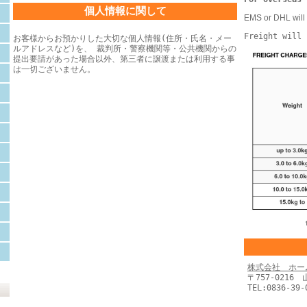
個人情報に関して
EMS or DHL will 
Freight will 
お客様からお預かりした大切な個人情報(住所・氏名・メー
ルアドレスなど)を、 裁判所・警察機関等・公共機関からの
提出要請があった場合以外、第三者に譲渡または利用する事
は一切ございません。
株式会社 ホー
〒757-0216
TEL:0836-39-