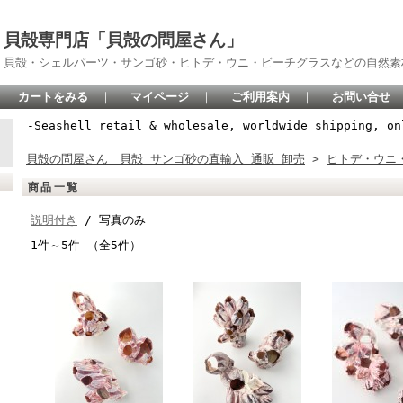
貝殻専門店「貝殻の問屋さん」
貝殻・シェルパーツ・サンゴ砂・ヒトデ・ウニ・ビーチグラスなどの自然素
カートをみる
｜
マイページ
｜
ご利用案内
｜
お問い合せ
-Seashell retail & wholesale, worldwide shipping, on
貝殻の問屋さん 貝殻 サンゴ砂の直輸入 通販 卸売
>
ヒトデ・ウニ
商品一覧
説明付き
/ 写真のみ
1件～5件 （全5件）