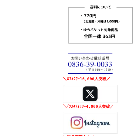
＼Xﾌｫﾛﾜｰ16,000人突破／
＼ｲﾝｽﾀﾌｫﾛﾜｰ4,000人突破／