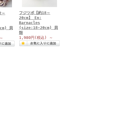
フジツボ【約18～
2～
20cm】 En:
Barnacles
(size:18-20cm) 貝
4cm) 貝
殻
1,980円
(税込)
～
～