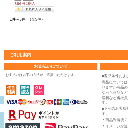
380円
(税込)
1件～5件 （全5件）
ご利用案内
お支払いについて
お支払いは以下の方法がご選択いただけます。
●返品条件およ
商品については
りますが商品の
なった商品など
送料など当社負
す。
●下記のお客様
す。
＊商品到着後７
＊イメージが違