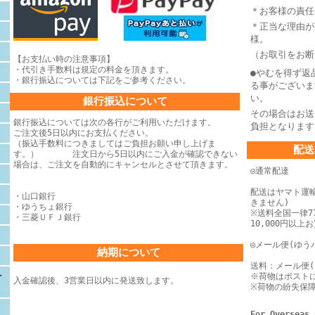
＊お客様の責任
＊正当な理由が
様。
（お取引をお断
【お支払い時の注意事項】
・代引き手数料は規定の料金を頂きます。
●やむを得ず返
・銀行振込については下記をご参考ください。
る事がございま
い。
銀行振込について
その場合はお送
銀行振込については次の各行がご利用いただけます。
負担となります
ご注文後5日以内にお支払ください。
（振込手数料につきましてはご負担お願い申し上げま
配送
す。） 注文日から5日以内にご入金が確認できない
場合は、
ご注文を自動的にキャンセルとさせて頂きます。
◎通常配達
配送はヤマト運
・山口銀行
きません)
・ゆうちょ銀行
※送料全国一律77
・三菱ＵＦＪ銀行
10,000円以
◎メール便(ゆう
納期について
送料：メール便(
ー
※荷物はポスト
入金確認後、3営業日以内に発送致します。
※荷物の紛失保
For Overseas 