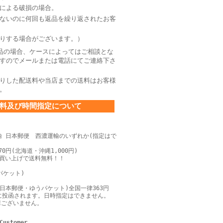
による破損の場合。
ないのに何回も返品を繰り返されたお客
りする場合がございます。）
品の場合、ケースによってはご相談とな
すのでメールまたは電話にてご連絡下さ
りした配送料や当店までの送料はお客様
。
料及び時間指定について
輸 日本郵便 西濃運輸のいずれか(指定はで
0円(北海道・沖縄1,000円)
上お買い上げで送料無料！！
パケット)
日本郵便・ゆうパケット)全国一律363円
に投函されます。日時指定はできません。
障ございません。
Customer,