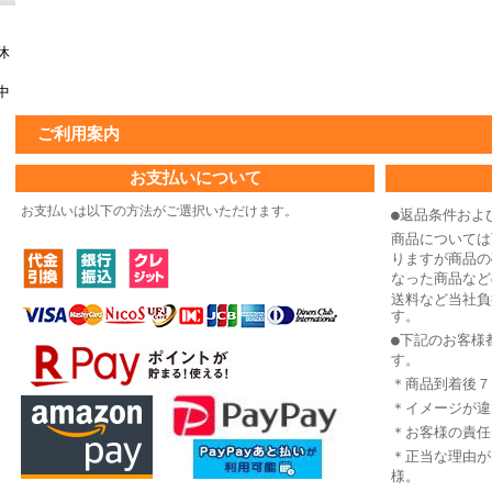
休
中
ご利用案内
お支払いについて
お支払いは以下の方法がご選択いただけます。
●返品条件およ
商品については
りますが商品の
なった商品など
送料など当社負
す。
●下記のお客様
す。
＊商品到着後７
＊イメージが違
＊お客様の責任
＊正当な理由が
様。