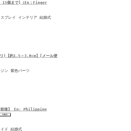
15個まで]（En：Finger
ィスプレイ インテリア 結婚式
【約1.5～3.0cm】[メール便
レジン 紫色パーツ
後】 En: Philippine
メイド 結婚式