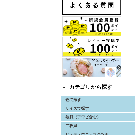
▽ カテゴリから探す
色で探す
サイズで探す
巻貝（アワビ含む）
二枚貝
ヒトデ・ウニ・フジツボ