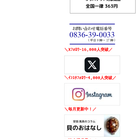
＼Xﾌｫﾛﾜｰ16,000人突破／
＼ｲﾝｽﾀﾌｫﾛﾜｰ4,000人突破／
＼毎月更新中！／