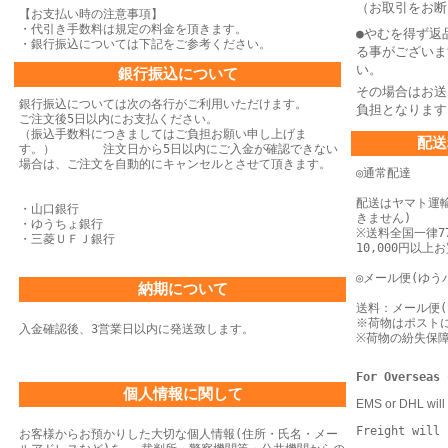
（お取引をお断
【お支払い時の注意事項】
・代引き手数料は規定の料金を頂きます。
●やむを得ず返
・銀行振込については下記をご参考ください。
る事がございま
い。
銀行振込について
その場合はお送
銀行振込については次の各行がご利用いただけます。
負担となります
ご注文後5日以内にお支払ください。
（振込手数料につきましてはご負担お願い申し上げま
配送
す。） 注文日から5日以内にご入金が確認できない
場合は、
ご注文を自動的にキャンセルとさせて頂きます。
◎通常配達
配送はヤマト運
・山口銀行
きません)
・ゆうちょ銀行
※送料全国一律77
・三菱ＵＦＪ銀行
10,000円以
◎メール便(ゆう
納期について
送料：メール便(
※荷物はポスト
入金確認後、3営業日以内に発送致します。
※荷物の紛失保
For Overseas 
個人情報に関して
EMS or DHL will 
Freight will 
お客様からお預かりした大切な個人情報(住所・氏名・メー