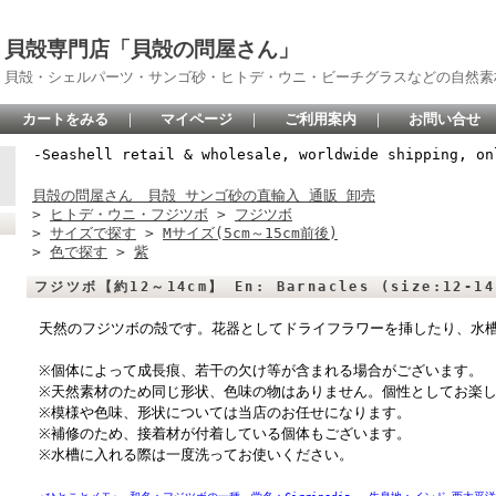
貝殻専門店「貝殻の問屋さん」
貝殻・シェルパーツ・サンゴ砂・ヒトデ・ウニ・ビーチグラスなどの自然素
カートをみる
｜
マイページ
｜
ご利用案内
｜
お問い合せ
-Seashell retail & wholesale, worldwide shipping, on
貝殻の問屋さん 貝殻 サンゴ砂の直輸入 通販 卸売
>
ヒトデ・ウニ・フジツボ
>
フジツボ
>
サイズで探す
>
Mサイズ(5cm～15cm前後)
>
色で探す
>
紫
フジツボ【約12～14cm】 En: Barnacles (size:12-1
天然のフジツボの殻です。花器としてドライフラワーを挿したり、水
※個体によって成長痕、若干の欠け等が含まれる場合がございます。
※天然素材のため同じ形状、色味の物はありません。個性としてお楽
※模様や色味、形状については当店のお任せになります。
※補修のため、接着材が付着している個体もございます。
※水槽に入れる際は一度洗ってお使いください。