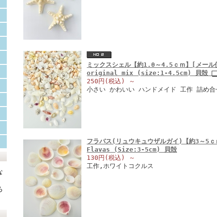
ミックスシェル【約1.0～4.5ｃｍ】[メール便可
original mix (size:1-4.5cm) 貝殻
250円(税込)
～
小さい かわいい ハンドメイド 工作 詰め
フラバス(リュウキュウザルガイ)【約3～5ｃｍ
Flavas (Size:3-5cm) 貝殻
130円(税込)
～
工作,ホワイトコクルス
な
ろ