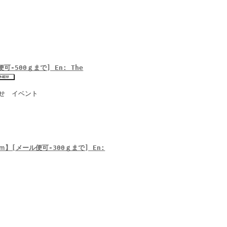
-500ｇまで] En: The
合せ イベント
】[メール便可-300ｇまで] En: