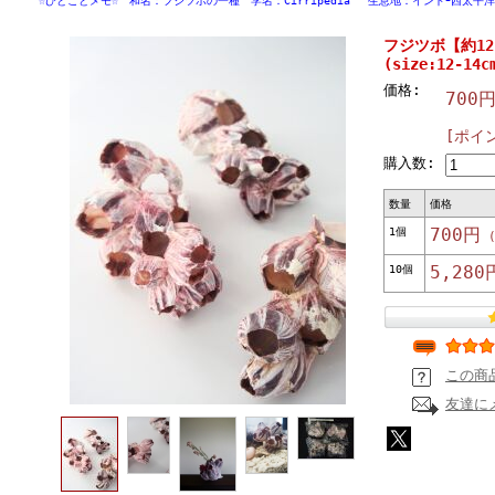
☆ひとことメモ☆ 和名：フジツボの一種 学名：Cirripedia 生息地：インドｰ西太平洋
フジツボ【約12～1
(size:12-14
価格:
700
[ポイ
購入数:
数量
価格
1個
700円
(
10個
5,280
この商
友達に