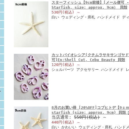
スターフィッシュ【9cm前後】[メール便可 - 
Starfish, size: approx. 9cm） 貝殻
530円(税込)
～
白い ウェディング・席札 ハンドメイド デ
カットバイオレシア(クチムラサキサンゴヤドリ)
可]En:Shell Cut, Cebu Beauty 貝殻
120円(税込)
～
シェルパーツ アクセサリー ハンドメイド 
ー
8月のお買い得 [20%OFF]コブヒトデ【9ｃｍ前
starfish (size: approx. 9cm) 貝殻
当店通常:
550円(税込)
～
440円(税込)
～
白い かわいい ウェディング・席札 ハンド