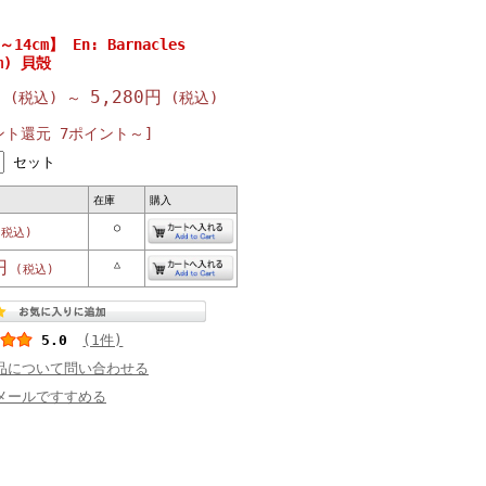
4cm】 En: Barnacles
cm) 貝殻
円
5,280円
(税込)
～
(税込)
ント還元 7ポイント～]
セット
在庫
購入
○
税込)
円
△
(税込)
5.0
(1件)
品について問い合わせる
メールですすめる