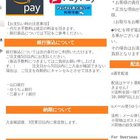
＊お客様の責任
ろ
＊正当な理由が
様。
（お取引をお断
【お支払い時の注意事項】
・代引き手数料は規定の料金を頂きます。
●やむを得ず返
・銀行振込については下記をご参考ください。
る事がございま
休
い。
銀行振込について
その場合はお送
中
銀行振込については次の各行がご利用いただけます。
負担となります
ご注文後5日以内にお支払ください。
（振込手数料につきましてはご負担お願い申し上げま
配送
す。） 注文日から5日以内にご入金が確認できない
場合は、
ご注文を自動的にキャンセルとさせて頂きます。
◎通常配達
配送はヤマト運
・山口銀行
きません)
・ゆうちょ銀行
※送料全国一律77
・三菱ＵＦＪ銀行
10,000円以
◎メール便(ゆう
納期について
送料：メール便(
※荷物はポスト
入金確認後、3営業日以内に発送致します。
※荷物の紛失保
For Overseas 