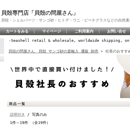
貝殻専門店「貝殻の問屋さん」
貝殻・シェルパーツ・サンゴ砂・ヒトデ・ウニ・ビーチグラスなどの自然素
カートをみる
｜
マイページ
｜
ご利用案内
｜
お問い合せ
-Seashell retail & wholesale, worldwide shipping, on
貝殻の問屋さん 貝殻 サンゴ砂の直輸入 通販 卸売
> 社長のおすす
商品一覧
説明付き
/ 写真のみ
1件～19件 （全19件）