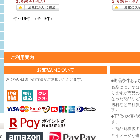
2,000円
(税込)
2,000円
(税込
1件～19件 （全19件）
ご利用案内
お支払いについて
お支払いは以下の方法がご選択いただけます。
●返品条件およ
商品については
りますが商品の
なった商品など
送料など当社負
す。
●下記のお客様
す。
＊商品到着後７
＊イメージが違
な