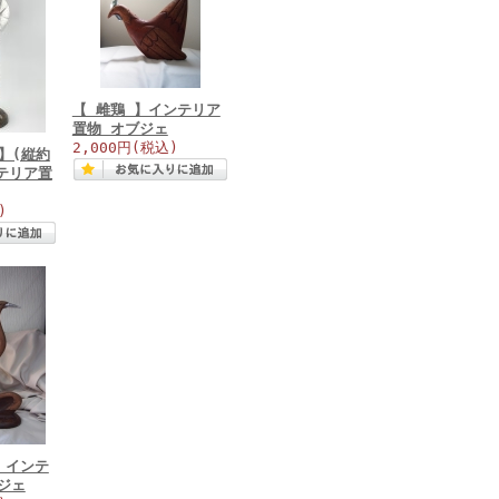
【 雌鶏 】インテリア
置物 オブジェ
2,000円
(税込)
 】(縦約
ンテリア置
)
】インテ
ジェ