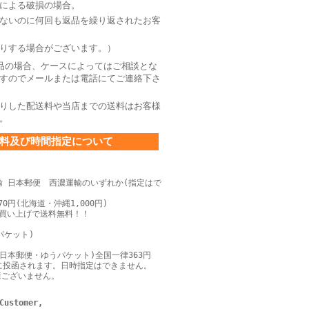
による破損の場合。
ないのに何回も返品を繰り返されたお客
りする場合がございます。）
品の場合、ケースによってはご相談とな
すのでメールまたは電話にてご連絡下さ
りした配送料や当店までの送料はお客様
。
料及び時間指定について
輸 日本郵便 西濃運輸のいずれか(指定はで
0円(北海道・沖縄1,000円)
上お買い上げで送料無料！！
パケット)
日本郵便・ゆうパケット)全国一律363円
に投函されます。日時指定はできません。
障ございません。
Customer,