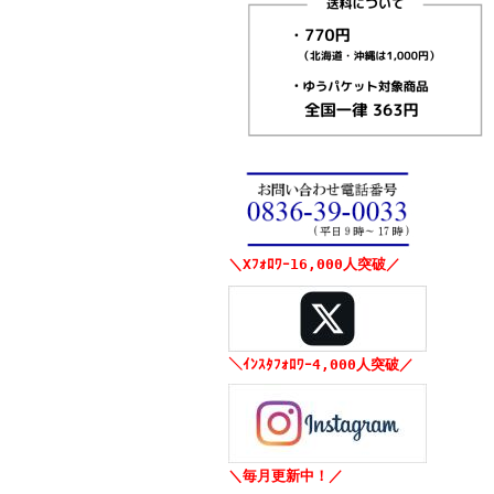
＼Xﾌｫﾛﾜｰ16,000人突破／
＼ｲﾝｽﾀﾌｫﾛﾜｰ4,000人突破／
＼毎月更新中！／