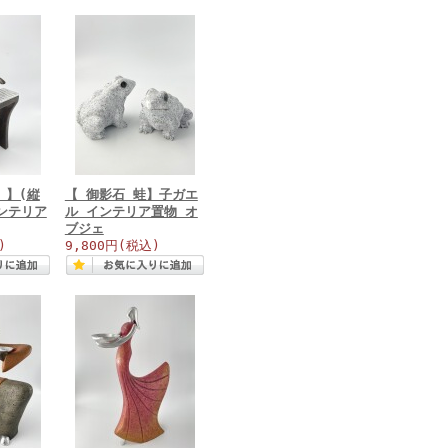
0 】(縦
【 御影石 蛙】子ガエ
インテリア
ル インテリア置物 オ
ブジェ
)
9,800円
(税込)