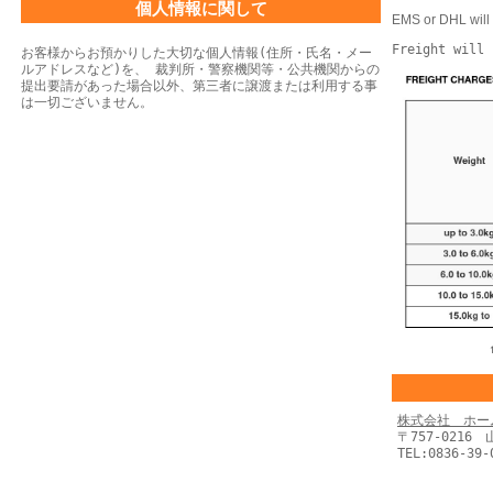
個人情報に関して
EMS or DHL will 
Freight will 
お客様からお預かりした大切な個人情報(住所・氏名・メー
ルアドレスなど)を、 裁判所・警察機関等・公共機関からの
提出要請があった場合以外、第三者に譲渡または利用する事
は一切ございません。
株式会社 ホー
〒757-0216
TEL:0836-39-