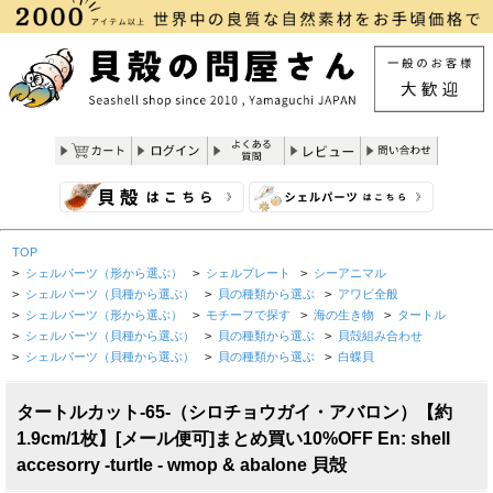
TOP
>
シェルパーツ（形から選ぶ）
>
シェルプレート
>
シーアニマル
>
シェルパーツ（貝種から選ぶ）
>
貝の種類から選ぶ
>
アワビ全般
>
シェルパーツ（形から選ぶ）
>
モチーフで探す
>
海の生き物
>
タートル
>
シェルパーツ（貝種から選ぶ）
>
貝の種類から選ぶ
>
貝殻組み合わせ
>
シェルパーツ（貝種から選ぶ）
>
貝の種類から選ぶ
>
白蝶貝
タートルカット-65-（シロチョウガイ・アバロン）【約
1.9cm/1枚】[メール便可]まとめ買い10%OFF En: shell
accesorry -turtle - wmop & abalone 貝殻