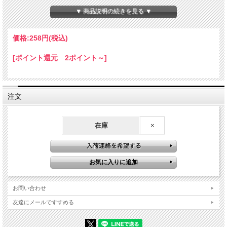
（商品はひとつひとつ手作業でカットするため同じサイズや色、形のものはござい
ませんのでご了承下さい。）
▼ 商品説明の続きを見る ▼
☆ひとことメモ☆和名：シロチョウガイ 生息地：紀伊半島以南、沖縄、熱帯太平洋、オ
ーストラリア 学名：
Pinctada maxima
価格:
258円
(税込)
[ポイント還元 2ポイント～]
注文
在庫
×
お問い合わせ
友達にメールですすめる