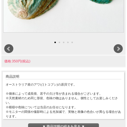
価格:350円(税込)
商品説明
オーストラリア産のアワビ(トコブシ)の原貝です。
※個体によって成長痕、若干の欠け等が含まれる場合がございます。
※天然素材のため同じ形状、色味の物はありません。個性としてお楽しみくださ
い。
※模様や色味については当店のお任せになります。
※モニターの関係や撮影時による光加減で、実物と画像の色合いが異なる場合があ
ります。
☆ひとことメモ☆ 和名：トコブシの一種 生息地:オーストラリア
▼ 商品説明の続きを見る ▼