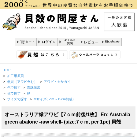
TOP
>
加工用原貝
>
巻貝（アワビ含む）
>
アワビ・カサガイ
>
色で探す
>
真珠光沢
>
色で探す
>
緑
>
サイズで探す
>
Mサイズ(5cm～15cm前後)
オーストラリア緑アワビ【7ｃｍ前後/1枚】 En: Australia
green abalone -raw shell- (size:7ｃｍ, per 1pc) 貝殻