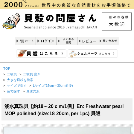
TOP
>
二枚貝
>
二枚貝 磨き
>
大きな貝殻を検索
>
サイズで探す
>
Lサイズ(15cm～30cm前後)
>
色で探す
>
真珠光沢
淡水真珠貝【約18～20ｃｍ/1個】En: Freshwater pearl
MOP polished (size:18-20cm, per 1pc) 貝殻