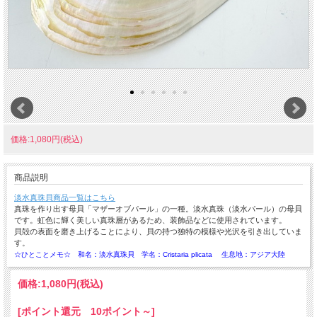
価格:1,080円(税込)
商品説明
淡水真珠貝商品一覧はこちら
真珠を作り出す母貝「マザーオブパール」の一種。淡水真珠（淡水パール）の母貝
です。虹色に輝く美しい真珠層があるため、装飾品などに使用されています。
貝殻の表面を磨き上げることにより、貝の持つ独特の模様や光沢を引き出していま
す。
☆ひとことメモ☆ 和名：淡水真珠貝 学名：Cristaria plicata 生息地：アジア大陸
価格:
1,080円
(税込)
[ポイント還元 10ポイント～]