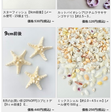
スターフィッシュ【9cm前後】[メー
カットバイオレシア(クチムラサキサ
ル便可 - 15個まで]...
ンゴヤドリ)【約1.5～3...
価格:530円(税込)
～
価格:120円(税込)
～
8月のお買い得 [20%OFF]コブヒトデ
ミックスシェル【約1.0～4.5ｃｍ】[メ
【9ｃｍ前後】 E...
ール便可-500ｇ...
価格:440円(税込)
～
価格:250円(税込)
～