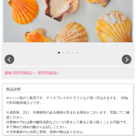
価格:300円(税込)
～
850円(税込)
商品説明
オレンジ色の二枚貝です。ディスプレイやクラフトなど使い方はさまざま。 100g
で約20枚前後入りです。
※成長痕、欠け、付着物等のある個体が含まれる場合がございます。写真にてご確
認ください。
付着物や汚れは酢や酸性洗剤などにつけ置きして擦ると取り除くことも可能です。
水で薄めた弱めの酸からお試しください。
※天然素材のため同じ形状、色味の物はありません。