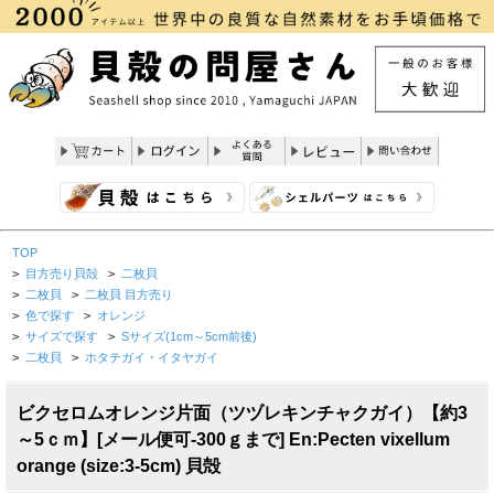
TOP
>
目方売り貝殻
>
二枚貝
>
二枚貝
>
二枚貝 目方売り
>
色で探す
>
オレンジ
>
サイズで探す
>
Sサイズ(1cm～5cm前後)
>
二枚貝
>
ホタテガイ・イタヤガイ
ビクセロムオレンジ片面（ツヅレキンチャクガイ）【約3
～5ｃｍ】[メール便可-300ｇまで] En:Pecten vixellum
orange (size:3-5cm) 貝殻