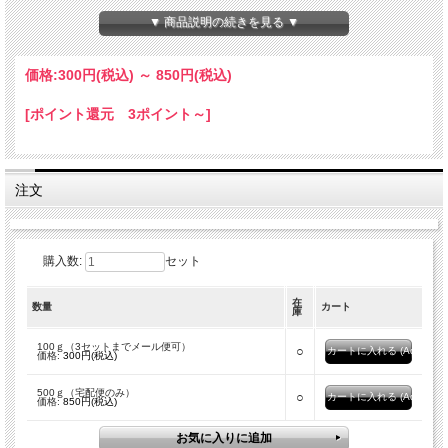
※模様や色味については当店のお任せになります。
▼ 商品説明の続きを見る ▼
☆ひとことメモ☆ 和名：ツヅレキンチャクガイ 学名：
Comptopallium vexillum
生息
地：フィリピン以南、インド・太平洋
価格:
300円
(税込)
～
850円
(税込)
≪5kg≫大口特価はこちら
※専用のパスワードが必要です
パスワード申請ページはこちら
[ポイント還元 3ポイント～]
注文
購入数:
セット
在
数量
カート
庫
100ｇ（3セットまでメール便可）
○
価格:
300円(税込)
500ｇ（宅配便のみ）
○
価格:
850円(税込)