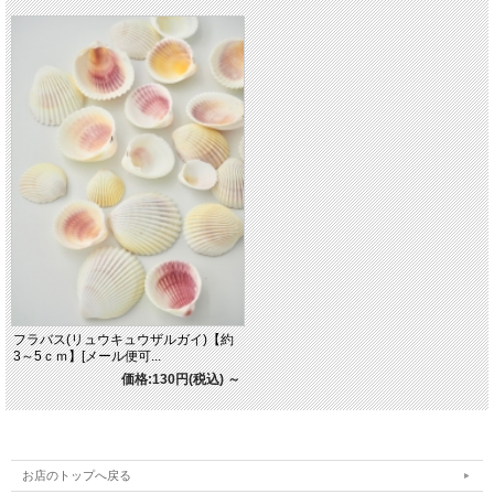
フラバス(リュウキュウザルガイ)【約
3～5ｃｍ】[メール便可...
価格:130円(税込)
～
お店のトップへ戻る