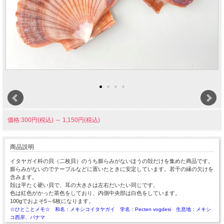
価格:300円(税込)
～
1,150円(税込)
商品説明
イタヤガイ科の貝（二枚貝）のうち膨らみがないほうの殻だけを集めた商品です。
膨らみがないのでテーブルなどに置いたときに安定しています。若干の縁の欠けを
含みます。
殻は平たく硬い貝で、耳の大きさは左右だいたい同じです。
色は紅色がかった茶色をしており、内側中央部は白色をしています。
100gでおよそ5～6枚になります。
☆ひとことメモ☆ 和名：メキシコイタヤガイ 学名：Pecten vogdesi 生息地：メキシ
コ西岸、パナマ