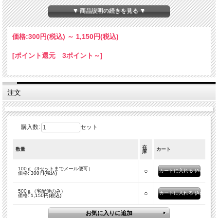
≪5kg≫大口特価はこちら
※専用のパスワードが必要です
▼ 商品説明の続きを見る ▼
パスワード申請ページはこちら
価格:
300円
(税込)
～
1,150円
(税込)
[ポイント還元 3ポイント～]
注文
購入数:
セット
在
数量
カート
庫
100ｇ（3セットまでメール便可）
○
価格:
300円(税込)
500ｇ（宅配便のみ）
○
価格:
1,150円(税込)