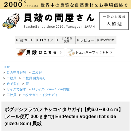
TOP
>
目方売り貝殻
>
二枚貝
>
二枚貝
>
二枚貝 目方売り
>
色で探す
>
茶
>
サイズで探す
>
Mサイズ(5cm～15cm前後)
>
二枚貝
>
ホタテガイ・イタヤガイ
ボグデシフラツ(メキシコイタヤガイ)【約6.0～8.0ｃｍ】
[メール便可-300ｇまで] En:Pecten Vogdesi flat side
(size:6-8cm) 貝殻