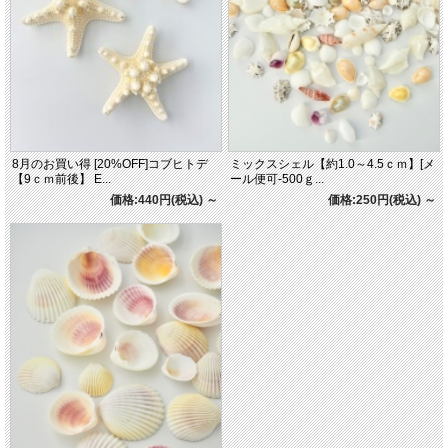
8月のお買い得 [20%OFF]コブヒトデ
ミックスシェル【約1.0～4.5ｃｍ】[メ
【9ｃｍ前後】 E...
ール便可-500ｇ...
価格:440円(税込)
～
価格:250円(税込)
～