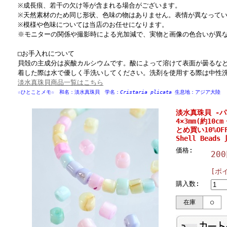
※成長痕、若干の欠け等が含まれる場合がございます。
※天然素材のため同じ形状、色味の物はありません。表情が異なって
※模様や色味については当店のお任せになります。
※モニターの関係や撮影時による光加減で、実物と画像の色合いが異
□お手入れについて
貝殻の主成分は炭酸カルシウムです。酸によって溶けて表面が曇るな
着した際は水で優しく手洗いしてください。洗剤を使用する際は中性
淡水真珠貝商品一覧はこちら
☆ひとことメモ☆ 和名：淡水真珠貝 学名：
Cristaria plicata
生息地：アジア大陸
淡水真珠貝 -
4×3mm(約10
とめ買い10%OFF 
Shell Beads
価格:
20
[ポ
購入数:
在庫
○