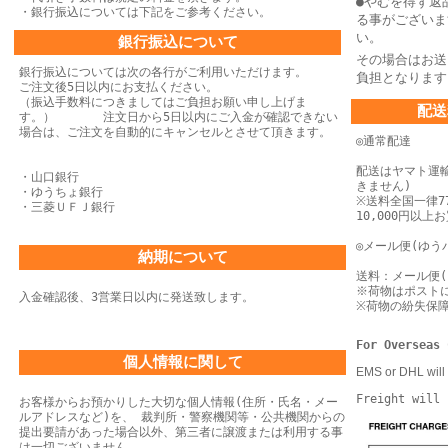
●やむを得ず返
・銀行振込については下記をご参考ください。
る事がございま
い。
銀行振込について
その場合はお送
銀行振込については次の各行がご利用いただけます。
負担となります
ご注文後5日以内にお支払ください。
（振込手数料につきましてはご負担お願い申し上げま
配送
す。） 注文日から5日以内にご入金が確認できない
場合は、
ご注文を自動的にキャンセルとさせて頂きます。
◎通常配達
配送はヤマト運
・山口銀行
きません)
・ゆうちょ銀行
※送料全国一律77
・三菱ＵＦＪ銀行
10,000円以
◎メール便(ゆう
納期について
送料：メール便(
※荷物はポスト
入金確認後、3営業日以内に発送致します。
※荷物の紛失保
For Overseas 
個人情報に関して
EMS or DHL will 
Freight will 
お客様からお預かりした大切な個人情報(住所・氏名・メー
ルアドレスなど)を、 裁判所・警察機関等・公共機関からの
提出要請があった場合以外、第三者に譲渡または利用する事
は一切ございません。