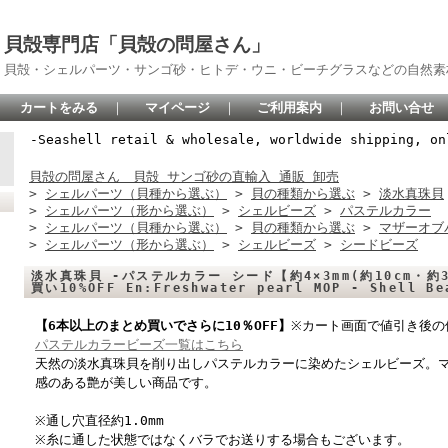
貝殻専門店「貝殻の問屋さん」
貝殻・シェルパーツ・サンゴ砂・ヒトデ・ウニ・ビーチグラスなどの自然素
カートをみる
｜
マイページ
｜
ご利用案内
｜
お問い合せ
-Seashell retail & wholesale, worldwide shipping, on
貝殻の問屋さん 貝殻 サンゴ砂の直輸入 通販 卸売
>
シェルパーツ（貝種から選ぶ）
>
貝の種類から選ぶ
>
淡水真珠貝
>
シェルパーツ（形から選ぶ）
>
シェルビーズ
>
パステルカラー
>
シェルパーツ（貝種から選ぶ）
>
貝の種類から選ぶ
>
マザーオブ
>
シェルパーツ（形から選ぶ）
>
シェルビーズ
>
シードビーズ
淡水真珠貝 -パステルカラー シード【約4×3mm(約10cm・約3
買い10%OFF En:Freshwater pearl MOP - Shell B
【6本以上のまとめ買いでさらに10％OFF】
※カート画面で値引き後の
パステルカラービーズ一覧はこちら
天然の淡水真珠貝を削り出しパステルカラーに染めたシェルビーズ。
感のある艶が美しい商品です。
※通し穴直径約1.0mm
※糸に通した状態ではなくバラでお送りする場合もございます。