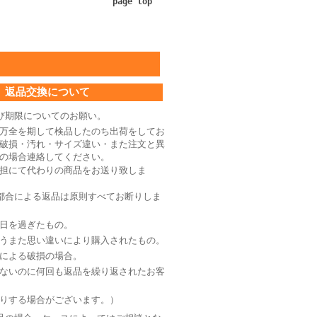
page top
返品交換について
び期限についてのお願い。
万全を期して検品したのち出荷をしてお
破損・汚れ・サイズ違い・また注文と異
の場合連絡してください。
担にて代わりの商品をお送り致しま
都合による返品は原則すべてお断りしま
日を過ぎたもの。
うまた思い違いにより購入されたもの。
による破損の場合。
ないのに何回も返品を繰り返されたお客
りする場合がございます。）