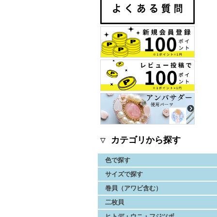
▽ カテゴリから探す
色で探す
サイズで探す
巻貝（アワビ含む）
二枚貝
ヒトデ・ウニ・フジツボ