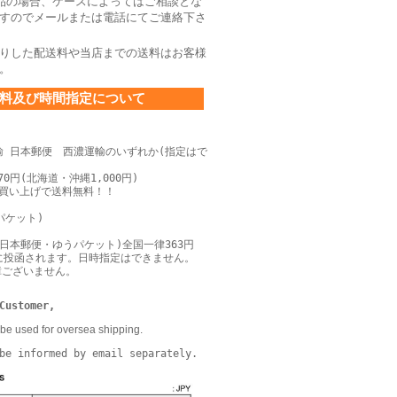
品の場合、ケースによってはご相談とな
すのでメールまたは電話にてご連絡下さ
りした配送料や当店までの送料はお客様
。
料及び時間指定について
輸 日本郵便 西濃運輸のいずれか(指定はで
0円(北海道・沖縄1,000円)
上お買い上げで送料無料！！
パケット)
日本郵便・ゆうパケット)全国一律363円
に投函されます。日時指定はできません。
障ございません。
Customer,
be used for oversea shipping.
be informed by email separately.