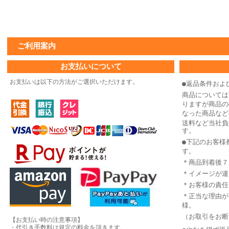
ご利用案内
お支払いについて
お支払いは以下の方法がご選択いただけます。
●返品条件およ
商品については
りますが商品の
なった商品など
送料など当社負
す。
●下記のお客様
す。
＊商品到着後７
＊イメージが違
＊お客様の責任
＊正当な理由が
様。
（お取引をお断
【お支払い時の注意事項】
・代引き手数料は規定の料金を頂きます。