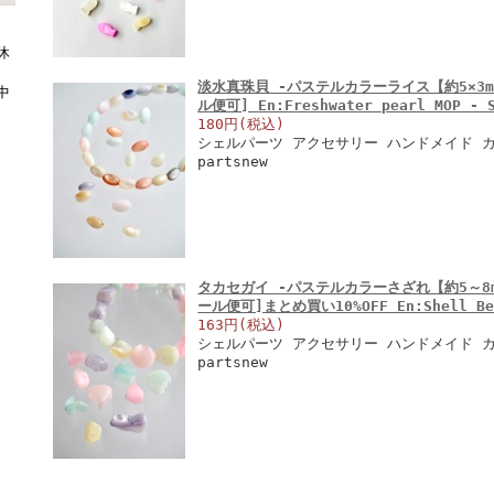
休
淡水真珠貝 -パステルカラーライス【約5×3mm(
中
ル便可] En:Freshwater pearl MOP - 
180円(税込)
シェルパーツ アクセサリー ハンドメイド カラ
partsnew
タカセガイ -パステルカラーさざれ【約5～8mm(
ール便可]まとめ買い10%OFF En:Shell Be
163円(税込)
シェルパーツ アクセサリー ハンドメイド カラ
partsnew