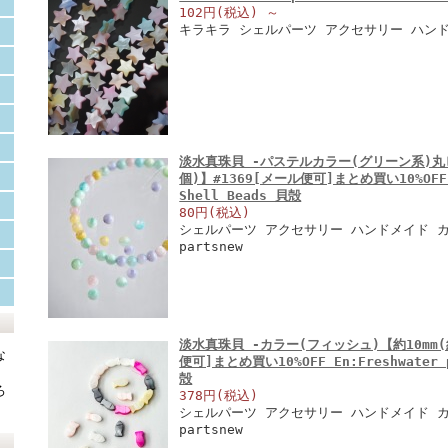
102円(税込)
～
キラキラ シェルパーツ アクセサリー ハン
淡水真珠貝 -パステルカラー(グリーン系)丸ビ
個)】#1369[メール便可]まとめ買い10%OFF En
Shell Beads 貝殻
80円(税込)
シェルパーツ アクセサリー ハンドメイド カラ
partsnew
淡水真珠貝 -カラー(フィッシュ)【約10mm(約
な
便可]まとめ買い10%OFF En:Freshwater p
殻
ろ
378円(税込)
シェルパーツ アクセサリー ハンドメイド カラ
partsnew