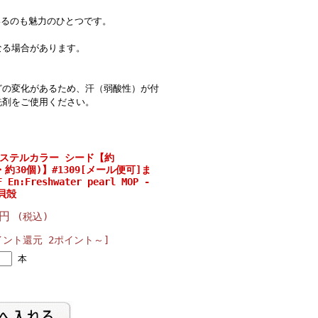
いるのも魅力のひとつです。
なる場合があります。
どの変化があるため、汗（弱酸性）が付
洗剤をご使用ください。
パステルカラー シード【約
cm・約30個)】#1309[メール便可]ま
En:Freshwater pearl MOP -
 貝殻
0円
(税込)
イント還元 2ポイント～]
本