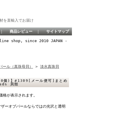
材を直輸入でお届け
｜
商品レビュー
｜
サイトマップ
line shop, since 2010 JAPAN -
パール（真珠母貝）
>
淡水真珠貝
0個)】#1309[メール便可]まとめ
eads 貝殻
価格が表示されます。
マザーオブパールならではの光沢と透明