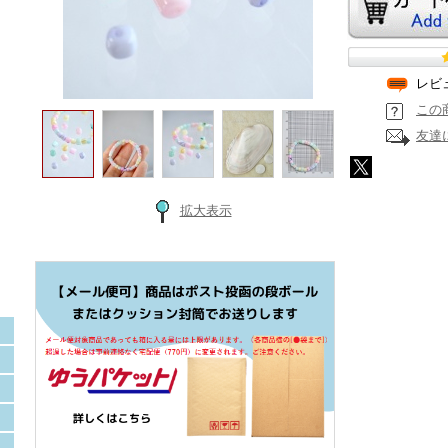
レビ
この
友達
拡大表示