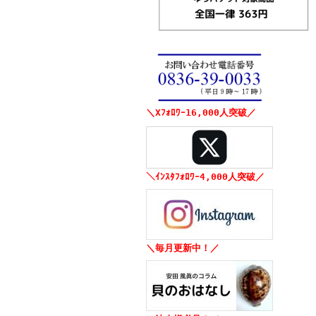
＼Xﾌｫﾛﾜｰ16,000人突破／
＼ｲﾝｽﾀﾌｫﾛﾜｰ4,000人突破／
＼毎月更新中！／