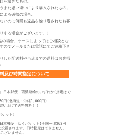
日を過ぎたもの。
うまた思い違いにより購入されたもの。
による破損の場合。
ないのに何回も返品を繰り返されたお客
りする場合がございます。）
品の場合、ケースによってはご相談とな
すのでメールまたは電話にてご連絡下さ
りした配送料や当店までの送料はお客様
。
料及び時間指定について
輸 日本郵便 西濃運輸のいずれか(指定はで
0円(北海道・沖縄1,000円)
上お買い上げで送料無料！！
パケット)
日本郵便・ゆうパケット)全国一律363円
に投函されます。日時指定はできません。
障ございません。