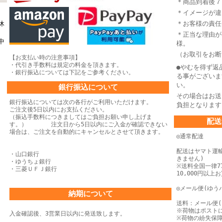
＊商品到着後７
＊イメージが違
休
＊お客様の責任
＊正当な理由が
中
様。
（お取引をお断
【お支払い時の注意事項】
・代引き手数料は規定の料金を頂きます。
●やむを得ず返
・銀行振込については下記をご参考ください。
る事がございま
い。
銀行振込について
その場合はお送
銀行振込については次の各行がご利用いただけます。
負担となります
ご注文後5日以内にお支払ください。
（振込手数料につきましてはご負担お願い申し上げま
配送
す。） 注文日から5日以内にご入金が確認できない
場合は、
ご注文を自動的にキャンセルとさせて頂きます。
◎通常配達
配送はヤマト運
・山口銀行
きません)
・ゆうちょ銀行
※送料全国一律77
・三菱ＵＦＪ銀行
10,000円以
◎メール便(ゆう
納期について
送料：メール便(
※荷物はポスト
入金確認後、3営業日以内に発送致します。
※荷物の紛失保