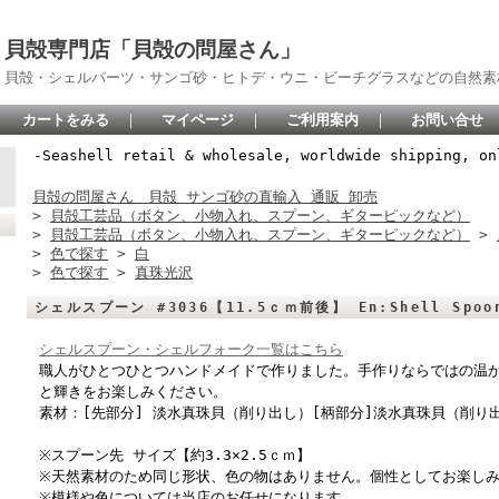
貝殻専門店「貝殻の問屋さん」
貝殻・シェルパーツ・サンゴ砂・ヒトデ・ウニ・ビーチグラスなどの自然素
カートをみる
｜
マイページ
｜
ご利用案内
｜
お問い合せ
-Seashell retail & wholesale, worldwide shipping, on
貝殻の問屋さん 貝殻 サンゴ砂の直輸入 通販 卸売
>
貝殻工芸品（ボタン、小物入れ、スプーン、ギターピックなど）
>
貝殻工芸品（ボタン、小物入れ、スプーン、ギターピックなど）
>
>
色で探す
>
白
>
色で探す
>
真珠光沢
シェルスプーン #3036【11.5ｃｍ前後】 En:Shell Spoon 
シェルスプーン・シェルフォーク一覧はこちら
職人がひとつひとつハンドメイドで作りました。手作りならではの温
と輝きをお楽しみください。
素材：[先部分] 淡水真珠貝（削り出し）[柄部分]淡水真珠貝（削り
※スプーン先 サイズ【約3.3×2.5ｃｍ】
※天然素材のため同じ形状、色の物はありません。個性としてお楽し
※模様や色については当店のお任せになります。