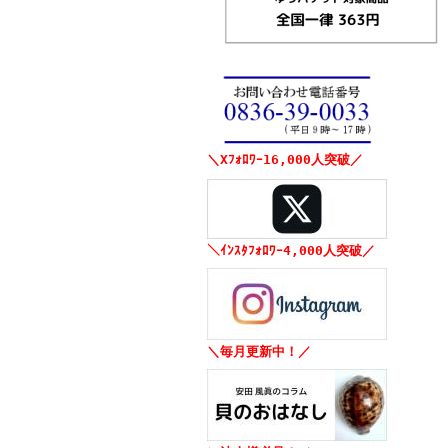
＼Xﾌｫﾛﾜｰ16,000人突破／
＼ｲﾝｽﾀﾌｫﾛﾜｰ4,000人突破／
＼毎月更新中！／