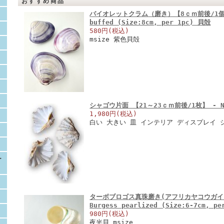
おすすめ商品
バイオレットクラム（磨き）【8ｃｍ前後/1個】En:
buffed (Size:8cm, per 1pc) 貝殻
580円(税込)
msize 紫色貝殻
シャゴウ片面 【21～23ｃｍ前後/1枚】 - Not
1,980円(税込)
白い 大きい 皿 インテリア ディスプレイ 
ー
ターボブロゴス真珠磨き(アフリカヤコウガイ)【
Burgess pearlized (Size:6-7cm, p
980円(税込)
夜光貝 msize