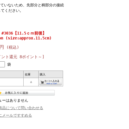
していないため、先部分と柄部分の接続
してください。
#3036【11.5ｃｍ前後】
on (size:approx.11.5cm)
0円
(税込)
イント還元 8ポイント～]
袋
在庫
購入
△
ューはありません
商品について問い合わせる
にメールですすめる