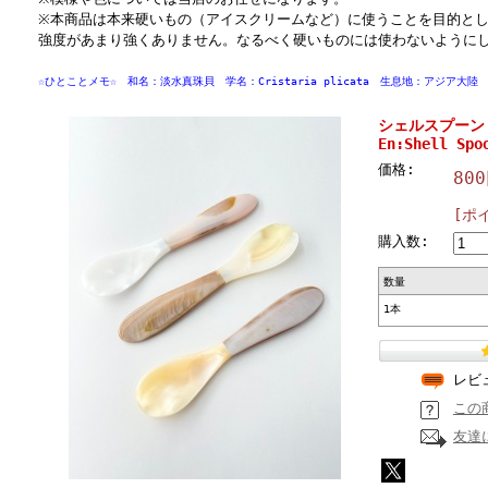
※本商品は本来硬いもの（アイスクリームなど）に使うことを目的と
強度があまり強くありません。なるべく硬いものには使わないように
☆ひとことメモ☆ 和名：淡水真珠貝 学名：Cristaria plicata 生息地：アジア大陸
シェルスプーン 
En:Shell Spo
価格:
80
[ポ
購入数:
数量
1本
レビ
この
友達