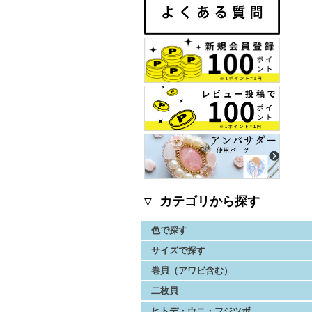
▽ カテゴリから探す
色で探す
サイズで探す
巻貝（アワビ含む）
二枚貝
ヒトデ・ウニ・フジツボ