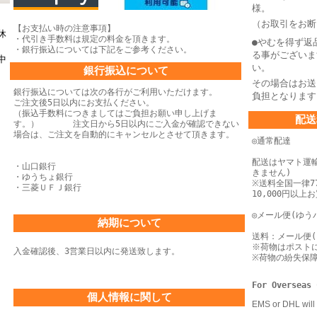
様。
（お取引をお断
【お支払い時の注意事項】
休
・代引き手数料は規定の料金を頂きます。
●やむを得ず返
・銀行振込については下記をご参考ください。
る事がございま
中
い。
銀行振込について
その場合はお送
銀行振込については次の各行がご利用いただけます。
負担となります
ご注文後5日以内にお支払ください。
（振込手数料につきましてはご負担お願い申し上げま
配送
す。） 注文日から5日以内にご入金が確認できない
場合は、
ご注文を自動的にキャンセルとさせて頂きます。
◎通常配達
配送はヤマト運
・山口銀行
きません)
・ゆうちょ銀行
※送料全国一律77
・三菱ＵＦＪ銀行
10,000円以
◎メール便(ゆう
納期について
送料：メール便(
※荷物はポスト
入金確認後、3営業日以内に発送致します。
※荷物の紛失保
For Overseas 
個人情報に関して
EMS or DHL will 