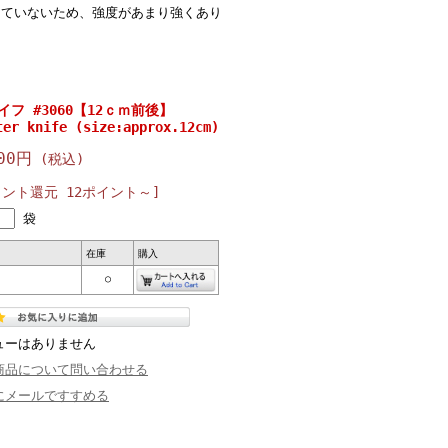
していないため、強度があまり強くあり
フ #3060【12ｃｍ前後】
ter knife (size:approx.12cm)
00円
(税込)
イント還元 12ポイント～]
袋
在庫
購入
○
ューはありません
商品について問い合わせる
にメールですすめる