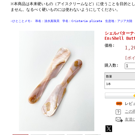
※本商品は本来硬いもの（アイスクリームなど）に使うことを目的と
ません。なるべく硬いものには使わないようにしてください。
☆ひとことメモ☆ 和名：淡水真珠貝 学名：Cristaria plicata 生息地：アジア大陸
シェルバターナイ
En:Shell But
価格:
1,2
[ポ
購入数:
数量
1本
レビ
この
友達