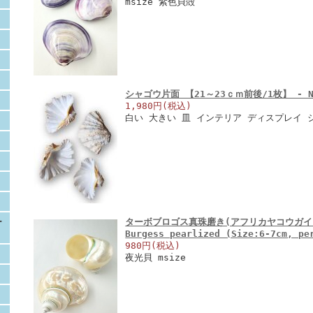
msize 紫色貝殻
シャゴウ片面 【21～23ｃｍ前後/1枚】 - Not
1,980円(税込)
白い 大きい 皿 インテリア ディスプレイ 
ー
ターボブロゴス真珠磨き(アフリカヤコウガイ)【
Burgess pearlized (Size:6-7cm, p
980円(税込)
夜光貝 msize