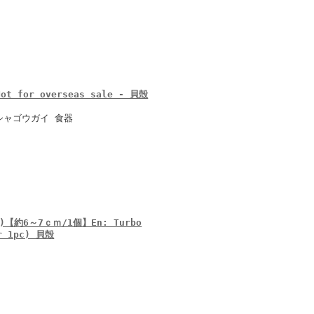
 for overseas sale - 貝殻
シャゴウガイ 食器
約6～7ｃｍ/1個】En: Turbo
er 1pc) 貝殻