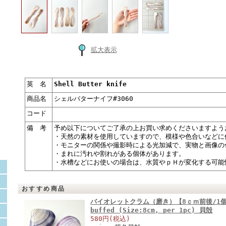
拡大表示
英 名
Shell Butter knife
商品名
シェルバターナイフ#3060
コード
備 考
予め以下についてご了承の上お買い求めくださいますよう
・天然の素材を使用していますので、模様や色合いなどに
・モニターの関係や撮影時による光加減で、実物と画像の
・まれに汚れや割れがある個体があります。
・水槽などにお使いの場合は、水質やｐＨが変化する可能
おすすめ商品
バイオレットクラム（磨き）【8ｃｍ前後/1個】En:
buffed (Size:8cm, per 1pc) 貝殻
580円(税込)