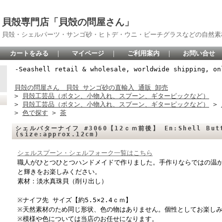
貝殻専門店「貝殻の問屋さん」
貝殻・シェルパーツ・サンゴ砂・ヒトデ・ウニ・ビーチグラスなどの自然素
カートをみる
｜
マイページ
｜
ご利用案内
｜
お問い合せ
-Seashell retail & wholesale, worldwide shipping, on
貝殻の問屋さん 貝殻 サンゴ砂の直輸入 通販 卸売
>
貝殻工芸品（ボタン、小物入れ、スプーン、ギターピックなど）
>
貝殻工芸品（ボタン、小物入れ、スプーン、ギターピックなど）
>
>
色で探す
>
茶
シェルバターナイフ #3060【12ｃｍ前後】 En:Shell Butt
(size:approx.12cm)
シェルスプーン・シェルフォーク一覧はこちら
職人がひとつひとつハンドメイドで作りました。手作りならではの温
と輝きをお楽しみください。
素材：淡水真珠貝（削り出し）
※ナイフ先 サイズ【約5.5×2.4ｃｍ】
※天然素材のため同じ形状、色の物はありません。個性としてお楽し
※模様や色については当店のお任せになります。