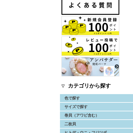
▽ カテゴリから探す
色で探す
サイズで探す
巻貝（アワビ含む）
二枚貝
ヒトデ・ウニ・フジツボ