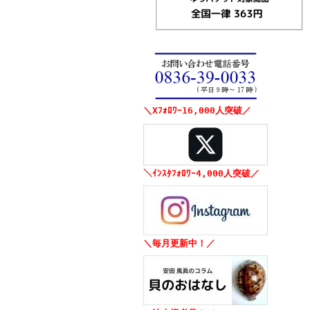
＼Xﾌｫﾛﾜｰ16,000人突破／
＼ｲﾝｽﾀﾌｫﾛﾜｰ4,000人突破／
＼毎月更新中！／