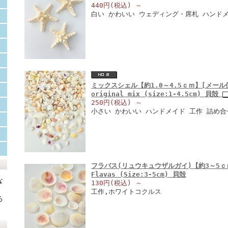
440円(税込)
～
白い かわいい ウェディング・席札 ハンド
ミックスシェル【約1.0～4.5ｃｍ】[メール便可
original mix (size:1-4.5cm) 貝殻
250円(税込)
～
小さい かわいい ハンドメイド 工作 詰め
フラバス(リュウキュウザルガイ)【約3～5ｃｍ
Flavas (Size:3-5cm) 貝殻
な
130円(税込)
～
工作,ホワイトコクルス
ろ