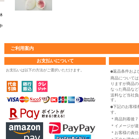
休
中
ご利用案内
お支払いについて
お支払いは以下の方法がご選択いただけます。
●返品条件およ
商品については
りますが商品の
なった商品など
送料など当社負
す。
●下記のお客様
す。
＊商品到着後７
＊イメージが違
＊お客様の責任