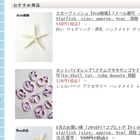
おすすめ商品
スターフィッシュ【9cm前後】[メール便可 - 
Starfish, size: approx. 9cm） 貝殻
530円(税込)
～
白い ウェディング・席札 ハンドメイド デ
カットバイオレシア(クチムラサキサンゴヤドリ)
可]En:Shell Cut, Cebu Beauty 貝殻
120円(税込)
～
シェルパーツ アクセサリー ハンドメイド 
ー
8月のお買い得 [20%OFF]コブヒトデ【9ｃｍ前
starfish (size: approx. 9cm) 貝殻
当店通常:
550円(税込)
～