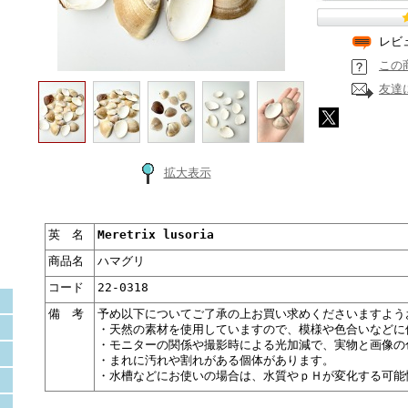
レビ
この
友達
拡大表示
英 名
Meretrix lusoria
商品名
ハマグリ
コード
22-0318
備 考
予め以下についてご了承の上お買い求めくださいますよう
・天然の素材を使用していますので、模様や色合いなどに
・モニターの関係や撮影時による光加減で、実物と画像の
・まれに汚れや割れがある個体があります。
・水槽などにお使いの場合は、水質やｐＨが変化する可能