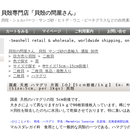
貝殻専門店「貝殻の問屋さん」
貝殻・シェルパーツ・サンゴ砂・ヒトデ・ウニ・ビーチグラスなどの自然素
カートをみる
｜
マイページ
｜
ご利用案内
｜
お問い合せ
-Seashell retail & wholesale, worldwide shipping, on
貝殻の問屋さん 貝殻 サンゴ砂の直輸入 通販 卸売
>
目方売り貝殻
>
二枚貝
>
色で探す
>
茶
>
サイズで探す
>
Mサイズ(5cm～15cm前後)
>
二枚貝
>
二枚貝 単品・複数入り
>
二枚貝
>
ハマグリ
国産 天然 ハマグリ 片面 [小]【5ｃｍ前後/1ｋｇ】 En: Mer
(Size:5cm, per 1kgs) 貝殻
国産 天然のハマグリの殻 5cm前後です。
大きさによって異なりますが1ｋｇで90枚前後枚入っています。稀に
※貝柱を除去したのちに水洗いして乾燥させております。特に臭いは
☆ひとことメモ☆ 和名：ハマグリ 学名：Meretrix lusoria 生息地：北海道南部
マルスダレガイ科 食用として一般的な貝類の一つである。ハマグリの