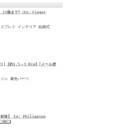
15個まで]（En：Finger
ィスプレイ インテリア 結婚式
【約1.5～3.0cm】[メール便
レジン 紫色パーツ
後】 En: Philippine