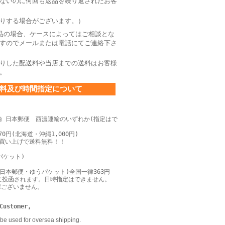
ないのに何回も返品を繰り返されたお客
りする場合がございます。）
品の場合、ケースによってはご相談とな
すのでメールまたは電話にてご連絡下さ
りした配送料や当店までの送料はお客様
。
料及び時間指定について
輸 日本郵便 西濃運輸のいずれか(指定はで
0円(北海道・沖縄1,000円)
上お買い上げで送料無料！！
パケット)
日本郵便・ゆうパケット)全国一律363円
に投函されます。日時指定はできません。
障ございません。
Customer,
be used for oversea shipping.