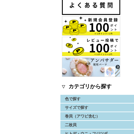
▽ カテゴリから探す
色で探す
サイズで探す
巻貝（アワビ含む）
二枚貝
ヒトデ・ウニ・フジツボ