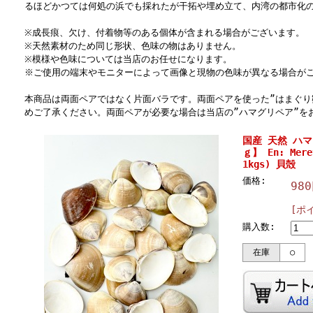
るほどかつては何処の浜でも採れたが干拓や埋め立て、内湾の都市化
※成長痕、欠け、付着物等のある個体が含まれる場合がございます。
※天然素材のため同じ形状、色味の物はありません。
※模様や色味については当店のお任せになります。
※ご使用の端末やモニターによって画像と現物の色味が異なる場合が
本商品は両面ペアではなく片面バラです。両面ペアを使った”はまぐり
めご了承ください。両面ペアが必要な場合は当店の”ハマグリペア”を
国産 天然 ハマ
ｇ】 En: Meret
1kgs) 貝殻
価格:
98
[ポ
購入数:
在庫
○