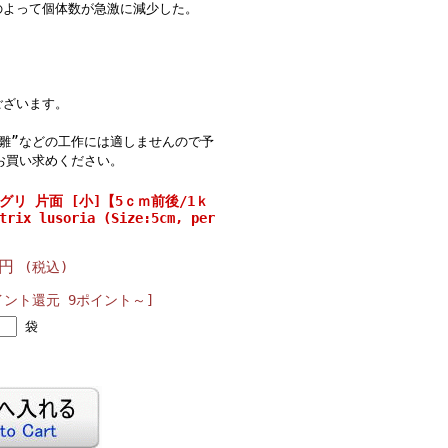
のよって個体数が急激に減少した。
ございます。
雛”などの工作には適しませんので予
お買い求めください。
グリ 片面 [小]【5ｃｍ前後/1ｋ
rix lusoria (Size:5cm, per
0円
(税込)
イント還元 9ポイント～]
袋