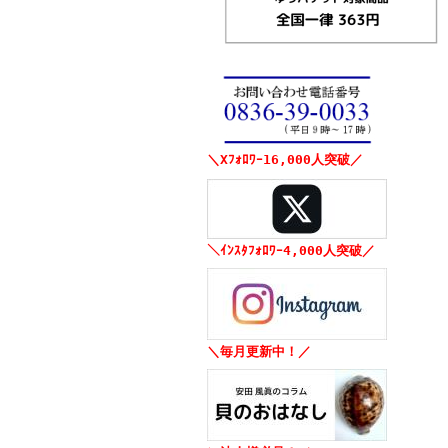
＼Xﾌｫﾛﾜｰ16,000人突破／
＼ｲﾝｽﾀﾌｫﾛﾜｰ4,000人突破／
＼毎月更新中！／