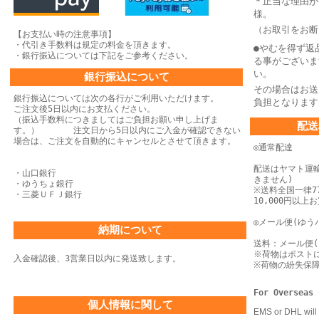
＊正当な理由が
様。
（お取引をお断
【お支払い時の注意事項】
・代引き手数料は規定の料金を頂きます。
●やむを得ず返
・銀行振込については下記をご参考ください。
る事がございま
い。
銀行振込について
その場合はお送
銀行振込については次の各行がご利用いただけます。
負担となります
ご注文後5日以内にお支払ください。
（振込手数料につきましてはご負担お願い申し上げま
配送
す。） 注文日から5日以内にご入金が確認できない
場合は、
ご注文を自動的にキャンセルとさせて頂きます。
◎通常配達
配送はヤマト運
・山口銀行
きません)
・ゆうちょ銀行
※送料全国一律77
・三菱ＵＦＪ銀行
10,000円以
◎メール便(ゆう
納期について
送料：メール便(
※荷物はポスト
入金確認後、3営業日以内に発送致します。
※荷物の紛失保
For Overseas 
個人情報に関して
EMS or DHL will 