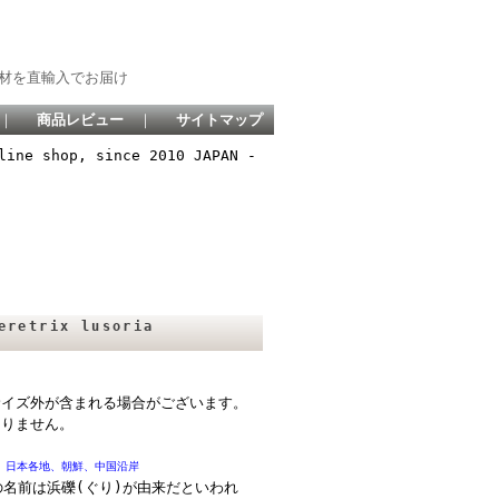
材を直輸入でお届け
｜
商品レビュー
｜
サイトマップ
line shop, since 2010 JAPAN -
etrix lusoria
サイズ外が含まれる場合がございます。
ありません。
以南、日本各地、朝鮮、中国沿岸
名前は浜礫(ぐり)が由来だといわれ