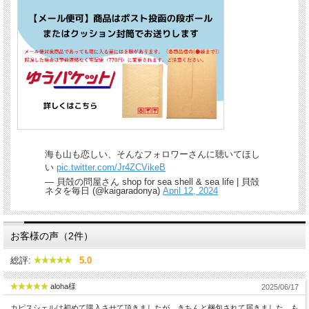
海も山も恋しい、そんなフォロワーさんに聴いてほし
い
pic.twitter.com/Jr4ZCVikeB
— 貝殻の問屋さん shop for sea shell & sea life | 貝殻
ネタを毎日 (@kaigaradonya)
April 12, 2024
お客様の声（2件）
総評:
5.0
aloha様
2025/06/17
カピスシェルは初めて購入させて頂きましたが、きちんと梱包されて届きました。も