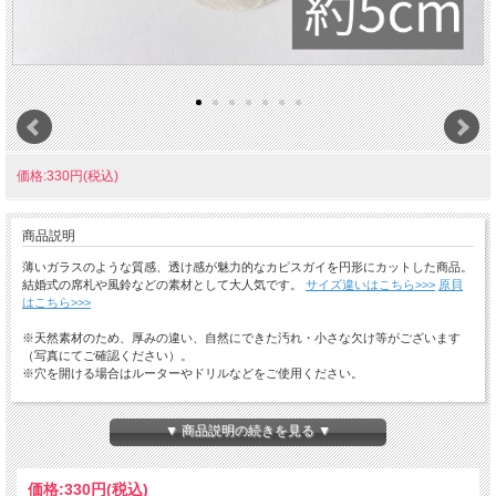
価格:330円(税込)
商品説明
薄いガラスのような質感、透け感が魅力的なカピスガイを円形にカットした商品。
結婚式の席札や風鈴などの素材として大人気です。
サイズ違いはこちら>>>
原貝
はこちら>>>
※天然素材のため、厚みの違い、自然にできた汚れ・小さな欠け等がございます
（写真にてご確認ください）。
※穴を開ける場合はルーターやドリルなどをご使用ください。
［カピス風鈴DIY］カピス同士が触れ合うとカラカラと澄んだ心地良い音がしま
す。穴を開けテグスなどでつなぐとカピス風鈴に（どんな音かはページ下部の動画
▼ 商品説明の続きを見る ▼
へ）。
☆ひとことメモ☆ 生息地：台湾以南、フィリピン、熱帯インド 和名：マドガイ（窓貝）
学名：
Placuna placenta
価格:
330円
(税込)