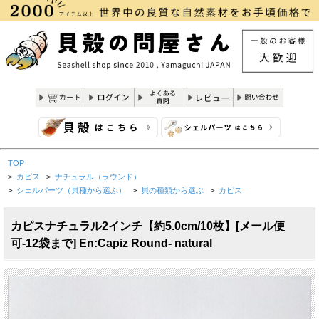
TOP
>
カピス
>
ナチュラル（ラウンド）
>
シェルパーツ（貝種から選ぶ）
>
貝の種類から選ぶ
>
カピス
カピスナチュラル2インチ【約5.0cm/10枚】[メール便
可-12袋まで] En:Capiz Round- natural