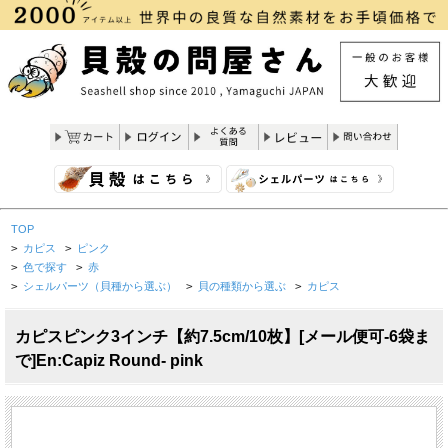
TOP
>
カピス
>
ピンク
>
色で探す
>
赤
>
シェルパーツ（貝種から選ぶ）
>
貝の種類から選ぶ
>
カピス
カピスピンク3インチ【約7.5cm/10枚】[メール便可-6袋ま
で]En:Capiz Round- pink