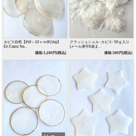
カピス自然【約8～10ｃｍ/約1kg】
クラッシュシェル -カピス‐ 50ｇ入り
En:Capiz Na...
[メール便可6袋ま...
価格:1,280円(税込)
価格:380円(税込)