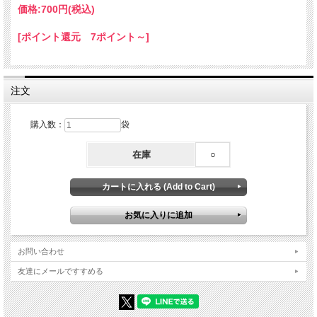
☆ひとことメモ☆ 生息地：台湾以南、フィリピン、熱帯インド 和名：マドガイ（窓貝）
価格:
700円
(税込)
学名：
Placuna placenta
フィリピンのカピス州名産。窓に張ってガラスのように使ったことが和名の由来。
[ポイント還元 7ポイント～]
注文
購入数：
袋
在庫
○
お問い合わせ
友達にメールですすめる