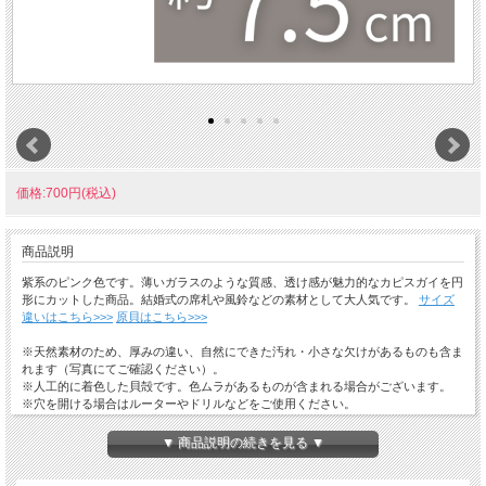
価格:700円(税込)
商品説明
紫系のピンク色です。薄いガラスのような質感、透け感が魅力的なカピスガイを円
形にカットした商品。結婚式の席札や風鈴などの素材として大人気です。
サイズ
違いはこちら>>>
原貝はこちら>>>
※天然素材のため、厚みの違い、自然にできた汚れ・小さな欠けがあるものも含ま
れます（写真にてご確認ください）。
※人工的に着色した貝殻です。色ムラがあるものが含まれる場合がございます。
※穴を開ける場合はルーターやドリルなどをご使用ください。
［カピス風鈴DIY］カピス同士が触れ合うとカラカラと澄んだ心地良い音がしま
▼ 商品説明の続きを見る ▼
す。穴を開けテグスなどでつなぐとカピス風鈴に（どんな音かはページ下部の動画
へ）。