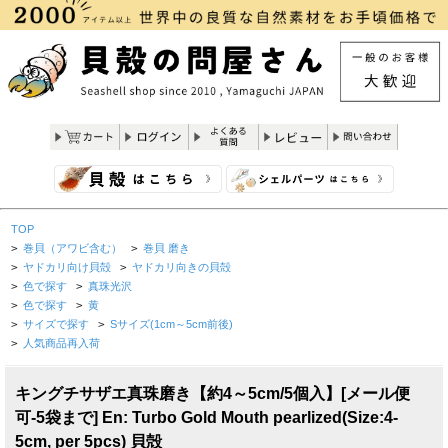
TOP
>
巻貝（アワビ含む）
>
巻貝 磨き
>
ヤドカリ向け貝殻
>
ヤドカリ向きの貝殻
>
色で探す
>
真珠光沢
>
色で探す
>
黄
>
サイズで探す
>
Sサイズ(1cm～5cm前後)
>
人気商品再入荷
キングチサザエ真珠磨き【約4～5cm/5個入】[メール便
可-5袋まで] En: Turbo Gold Mouth pearlized(Size:4-
5cm, per 5pcs) 貝殻