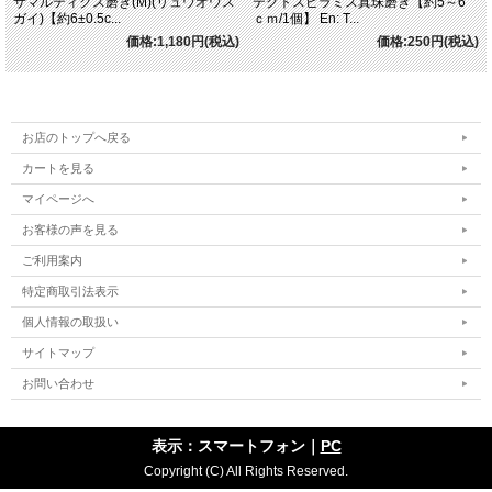
サマルティクス磨き(M)(リュウオウス
テクトスピラミス真珠磨き【約5～6
ガイ)【約6±0.5c...
ｃｍ/1個】 En: T...
価格:1,180円(税込)
価格:250円(税込)
お店のトップへ戻る
カートを見る
マイページへ
お客様の声を見る
ご利用案内
特定商取引法表示
個人情報の取扱い
サイトマップ
お問い合わせ
表示：スマートフォン｜
PC
Copyright (C) All Rights Reserved.