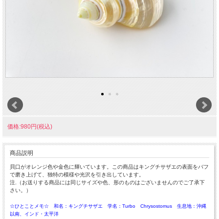
価格:980円(税込)
商品説明
貝口がオレンジ色や金色に輝いています。この商品はキングチサザエの表面をバフ
で磨き上げて、独特の模様や光沢を引き出しています。
注.（お送りする商品には同じサイズや色、形のものはございませんのでご了承下
さい。）
☆ひとことメモ☆ 和名：キングチサザエ 学名：Turbo Chrysostomus 生息地：沖縄
以南、インド・太平洋