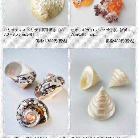
ハリオティス ペリザト真珠磨き【約
ヒオウギガイ(フジツボ付き)【約6～
7.0～8.5ｃｍ/1個】...
7cm/1個】 En:...
価格:1,380円(税込)
価格:480円(税込)