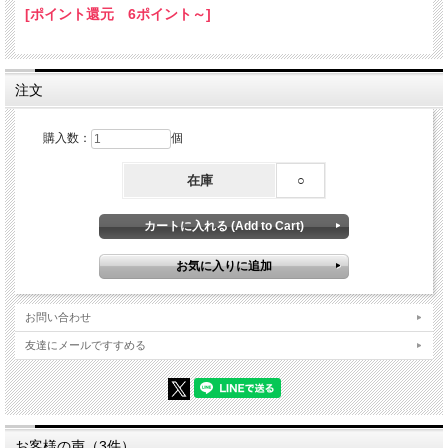
[ポイント還元 6ポイント～]
としてお楽しみください。
☆ひとことメモ☆ 和名：クマサカガイ 学名：
Xenophora pallidula
生息地：東北以南、
インド・太平洋
注文
購入数：
個
在庫
○
お問い合わせ
友達にメールですすめる
お客様の声（3件）