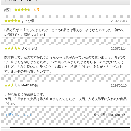
総評:
4.3
よっぴ様
2026/08/03
B品と見ずに注文してましたが、とてもB品とは思えないようなものでした。初めて
の種類です。感動しました！
さくちゃ様
2026/01/14
数年探していたのですが見つからなかった貝が売っていたので買いました。B品なの
で正直どんな感じかなとためしに2つ買ってみましたがどちらも「Aではないだろう
けれどこんなに良いのにBなんだ…お得」という感じでした。ありがとうございま
す。また他の貝も買いたいです。
MAK1105様
2024/06/16
丁寧な梱包に感謝致します。
今回、在庫切れで美品は購入出来ませんでしたが、次回、入荷次第手に入れたい商品
でした。
お店からのコメント
2024/06/17