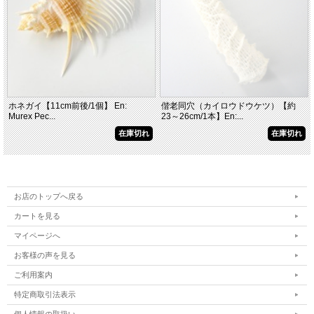
ホネガイ【11cm前後/1個】 En:
偕老同穴（カイロウドウケツ）【約
Murex Pec...
23～26cm/1本】En:...
在庫切れ
在庫切れ
お店のトップへ戻る
カートを見る
マイページへ
お客様の声を見る
ご利用案内
特定商取引法表示
個人情報の取扱い