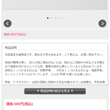
価格:680円(税込)
商品説明
当店規定Ｂ級商品です。割れ欠け等を含みます。ご了承の上、お買い求め下さい。
貝殻の螺塔が薄く、自らの殻に厚みがないため、殻の上に貝殻や小石などを付着さ
せて強度を付けるユニークな貝。擬態の役目も果たしているとも言われています。
貝殻をくっつけるものには「貝類学者」、小石をくっつけるものには「地質学者」
というニックネームがついています。どんな“学者”が届くかお楽しみに。
和名「クマサカガイ」は殻の背面に貝殻や小石を付着させている状態を、平安末期
の大盗賊「熊坂長範」(図)が背負った熊手や刺股などの七つ道具に見立ててつけら
れた名称。
▼ 商品説明の続きを見る ▼
※付着物を接着剤で補強した個体もございます。
価格:
680円
(税込)
※配送途中に付着物が取れてしまう場合もあります。
※お送りする商品には同じサイズや色、形のものはございません。個体ごとの個性