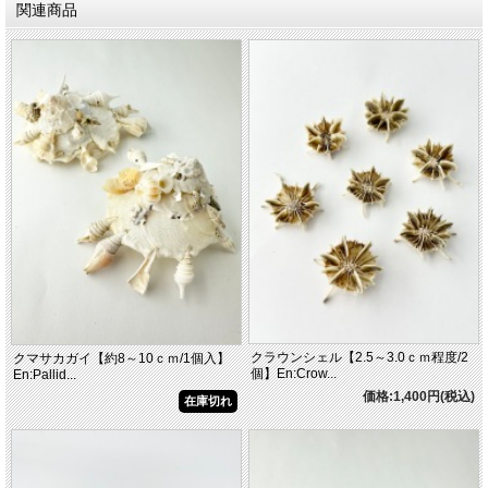
関連商品
クラウンシェル【2.5～3.0ｃｍ程度/2
クマサカガイ【約8～10ｃｍ/1個入】
個】En:Crow...
En:Pallid...
価格:1,400円(税込)
在庫切れ