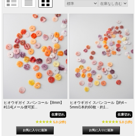
ヒオウギガイ スパンコール【8mm】
ヒオウギガイ スパンコール【約4～
#114[メール便可]E...
5mm/1本約60枚・約1...
在庫切れ
在庫切れ
5.0 (2件)
5.0 (1件)