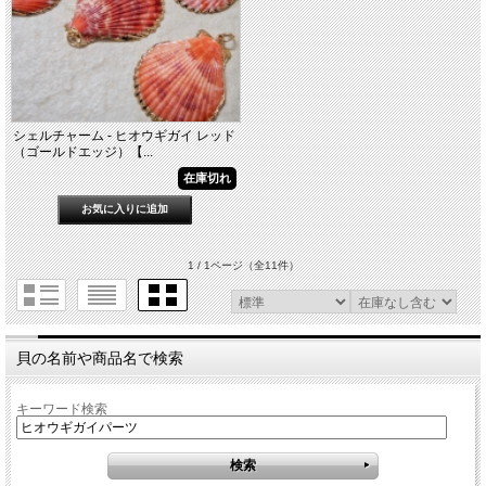
シェルチャーム - ヒオウギガイ レッド
（ゴールドエッジ）【...
在庫切れ
1 / 1ページ
（全11件）
貝の名前や商品名で検索
キーワード検索