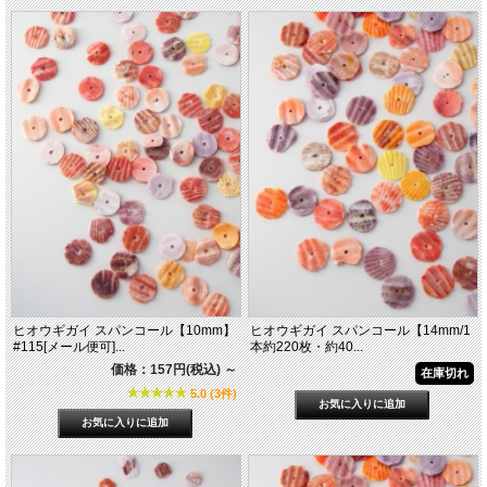
ヒオウギガイ スパンコール【10mm】
ヒオウギガイ スパンコール【14mm/1
#115[メール便可]...
本約220枚・約40...
価格：157円(税込)
～
在庫切れ
5.0 (3件)