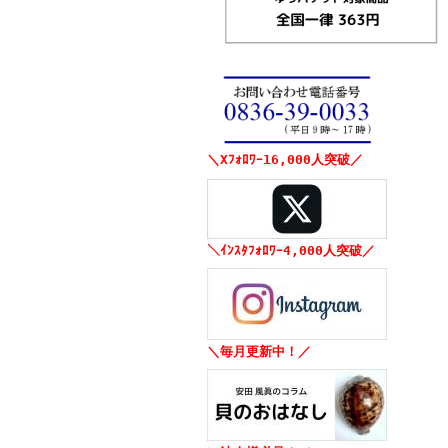
＼Xﾌｫﾛﾜｰ16,000人突破／
＼ｲﾝｽﾀﾌｫﾛﾜｰ4,000人突破／
＼毎月更新中！／