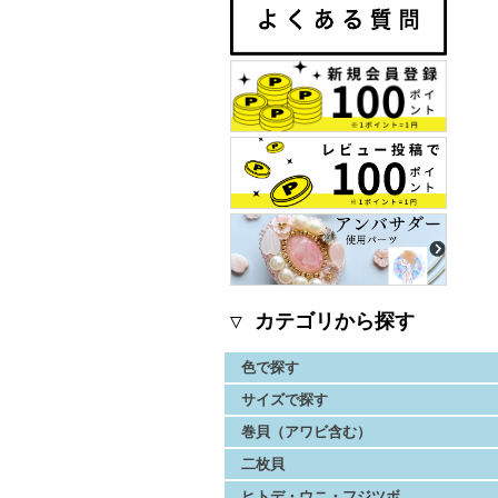
▽ カテゴリから探す
色で探す
サイズで探す
巻貝（アワビ含む）
二枚貝
ヒトデ・ウニ・フジツボ