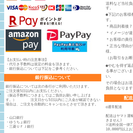
送料など当社負
す。
●下記のお客様
す。
＊商品到着後７
＊イメージが違
＊お客様の責任
＊正当な理由が
様。
（お取引をお断
【お支払い時の注意事項】
・代引き手数料は規定の料金を頂きます。
●やむを得ず返
・銀行振込については下記をご参考ください。
る事がございま
い。
銀行振込について
その場合はお送
銀行振込については次の各行がご利用いただけます。
負担となります
ご注文後5日以内にお支払ください。
ー
（振込手数料につきましてはご負担お願い申し上げま
配送
す。） 注文日から5日以内にご入金が確認できない
場合は、
ご注文を自動的にキャンセルとさせて頂きます。
◎通常配達
配送はヤマト運
・山口銀行
きません)
・ゆうちょ銀行
※送料全国一律77
・三菱ＵＦＪ銀行
10,000円以