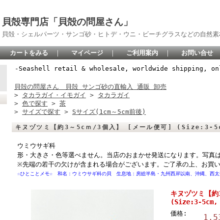
貝殻専門店「貝殻の問屋さん」
貝殻・シェルパーツ・サンゴ砂・ヒトデ・ウニ・ビーチグラスなどの自然素
カートをみる
｜
マイページ
｜
ご利用案内
｜
お問い合せ
-Seashell retail & wholesale, worldwide shipping, on
貝殻の問屋さん 貝殻 サンゴ砂の直輸入 通販 卸売
>
タカラガイ・イモガイ
>
タカラガイ
>
色で探す
>
茶
>
サイズで探す
>
Sサイズ(1cm～5cm前後)
キヌヅツミ【約3～5cｍ/3個入】 [メール便可] (Size:3-5cm
ウミウサギ科
形・大きさ・色等選べません。当店のおまかせ発送になります。写真
※先端の若干の欠けが含まれる場合がございます。ご了承の上、お買
☆ひとことメモ☆ 和名：ウミウサギ科の貝 生息地：房総半島・九州西岸以南、沖縄、西太
キヌヅツミ【約3
(Size:3-5cm
価格:
1,