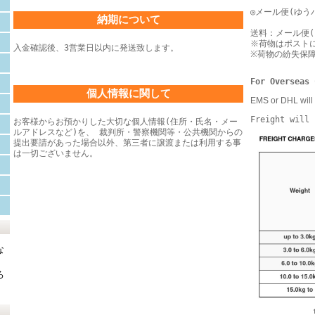
◎メール便(ゆう
納期について
送料：メール便(
※荷物はポスト
入金確認後、3営業日以内に発送致します。
※荷物の紛失保
For Overseas 
個人情報に関して
EMS or DHL will 
Freight will 
お客様からお預かりした大切な個人情報(住所・氏名・メー
ルアドレスなど)を、 裁判所・警察機関等・公共機関からの
提出要請があった場合以外、第三者に譲渡または利用する事
は一切ございません。
な
ろ