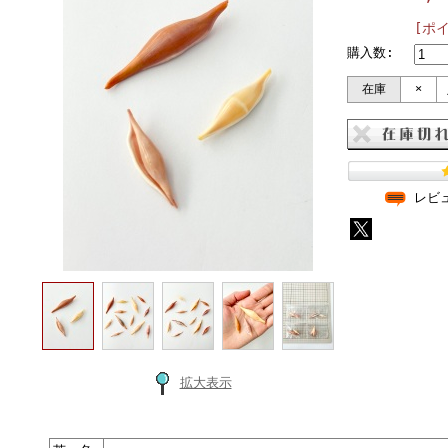
[ポ
購入数:
在庫
×
レビ
拡大表示