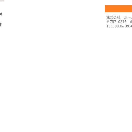
休
株式会社 ホー
〒757-0216
中
TEL:0836-39-