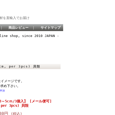
材を直輸入でお届け
｜
商品レビュー
｜
サイトマップ
line shop, since 2010 JAPAN -
, per 3pcs) 貝殻
はイメージです。
い求め下さい。
平洋
～5cｍ/3個入】 [メール便可]
, per 3pcs) 貝殻
530円
(税込)