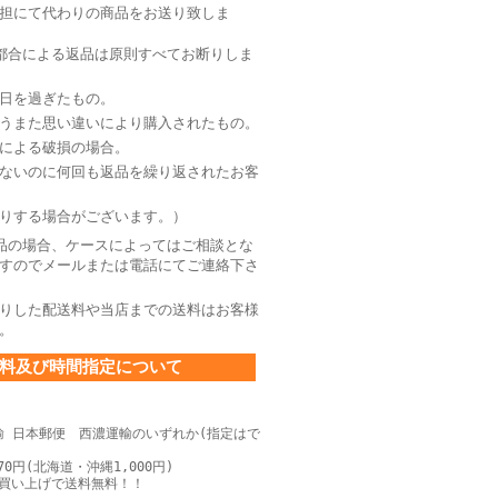
担にて代わりの商品をお送り致しま
都合による返品は原則すべてお断りしま
日を過ぎたもの。
うまた思い違いにより購入されたもの。
による破損の場合。
ないのに何回も返品を繰り返されたお客
りする場合がございます。）
品の場合、ケースによってはご相談とな
すのでメールまたは電話にてご連絡下さ
りした配送料や当店までの送料はお客様
。
料及び時間指定について
輸 日本郵便 西濃運輸のいずれか(指定はで
0円(北海道・沖縄1,000円)
上お買い上げで送料無料！！