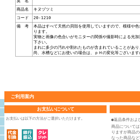
英 名
商品名
キヌヅツミ
コード
20-1210
備 考
本品はすべて天然の貝殻を使用していますので、模様や色
ります。
実物と画像の色合いがモニターの関係や撮影時による光加
下さい。
まれに多少の汚れや割れたものが含まれていることがあり
尚、水槽などにお使いの場合は、ｐＨの変化等ございます
ご利用案内
お支払いについて
お支払いは以下の方法がご選択いただけます。
●返品条件およ
商品については
りますが商品の
なった商品など