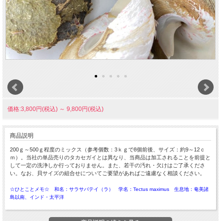
価格:3,800円(税込)
～
9,800円(税込)
商品説明
200ｇ～500ｇ程度のミックス（参考個数：3ｋｇで8個前後、サイズ：約9～12ｃ
ｍ）。当社の単品売りのタカセガイとは異なり、当商品は加工されることを前提と
して一定の洗浄しか行っておりません。また、若干の汚れ・欠けはご了承くださ
い。なお、貝サイズの組合せについてご要望があればご遠慮なく相談ください。
☆ひとことメモ☆ 和名：サラサバテイ（ラ） 学名：Tectus maximus 生息地：奄美諸
島以南、インド・太平洋
貝細工やシェルパーツ、貝ボタンの材料として有名です。殻高10ｃｍ、殻径12.5ｃ
ｍに達する大形種で、殻は厚く重く整った円錐形、老成すると体層の周縁が厚く膨