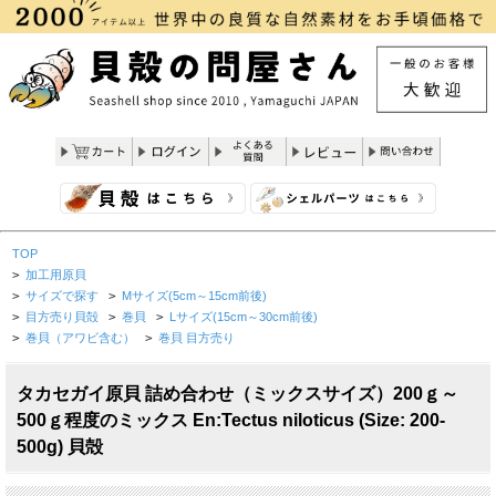
TOP
>
加工用原貝
>
サイズで探す
>
Mサイズ(5cm～15cm前後)
>
目方売り貝殻
>
巻貝
>
Lサイズ(15cm～30cm前後)
>
巻貝（アワビ含む）
>
巻貝 目方売り
タカセガイ原貝 詰め合わせ（ミックスサイズ）200ｇ～
500ｇ程度のミックス En:Tectus niloticus (Size: 200-
500g) 貝殻