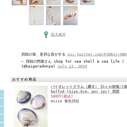
拡大表示
貝殻の笛、意貝な音がする
pic.twitter.com/PZW6ycjOND
— 貝殻の問屋さん shop for sea shell & sea life
(@kaigaradonya)
July 23, 2024
おすすめ商品
バイオレットクラム（磨き）【8ｃｍ前後/1個】En:
buffed (Size:8cm, per 1pc) 貝殻
580円(税込)
msize 紫色貝殻