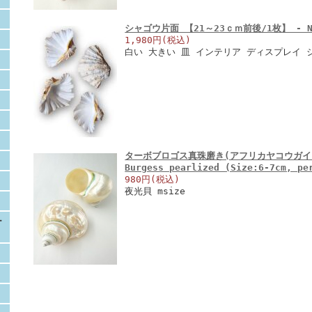
シャゴウ片面 【21～23ｃｍ前後/1枚】 - Not
1,980円(税込)
白い 大きい 皿 インテリア ディスプレイ 
ターボブロゴス真珠磨き(アフリカヤコウガイ)【
Burgess pearlized (Size:6-7cm, p
980円(税込)
夜光貝 msize
ー