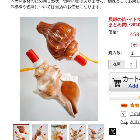
※天然素材のため同じ形状、色味の物はありません。個性としてお楽
※模様や色味については当店のお任せになります。
貝殻の笛-イトマ
まとめ買い20%O
価格:
45
[ポ
購入数:
在庫
○
この
友達