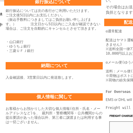
い。
銀行振込について
その場合はお送
銀行振込については次の各行がご利用いただけます。
負担となります
休
ご注文後5日以内にお支払ください。
（振込手数料につきましてはご負担お願い申し上げま
配送
す。） 注文日から5日以内にご入金が確認できない
中
場合は、
ご注文を自動的にキャンセルとさせて頂きます。
◎通常配達
配送はヤマト運
・山口銀行
きません)
・ゆうちょ銀行
※送料全国一律77
・三菱ＵＦＪ銀行
10,000円以
◎メール便(ゆう
納期について
送料：メール便(
※荷物はポスト
入金確認後、3営業日以内に発送致します。
※荷物の紛失保
For Overseas 
個人情報に関して
EMS or DHL will 
Freight will 
お客様からお預かりした大切な個人情報(住所・氏名・メー
ルアドレスなど)を、 裁判所・警察機関等・公共機関からの
提出要請があった場合以外、第三者に譲渡または利用する事
は一切ございません。