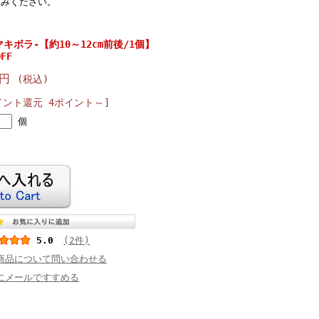
しみください。
キボラ-【約10～12cm前後/1個】
FF
0円
(税込)
イント還元 4ポイント～]
個
5.0
(2件)
商品について問い合わせる
にメールですすめる