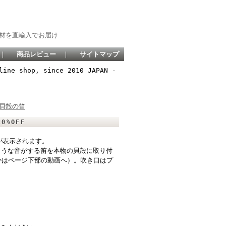
材を直輸入でお届け
｜
商品レビュー
｜
サイトマップ
line shop, since 2010 JAPAN -
貝殻の笛
0%OFF
が表示されます。
うな音がする笛を本物の貝殻に取り付
かはページ下部の動画へ）。吹き口はプ