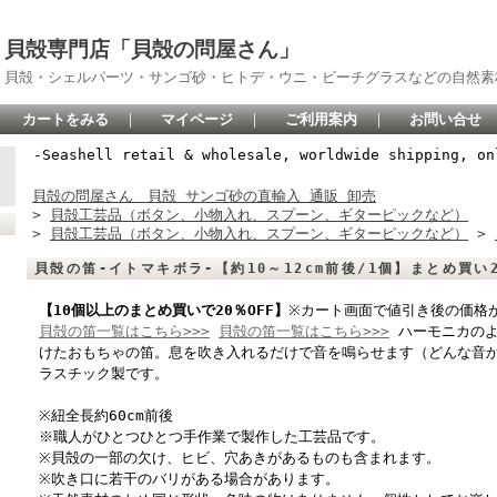
貝殻専門店「貝殻の問屋さん」
貝殻・シェルパーツ・サンゴ砂・ヒトデ・ウニ・ビーチグラスなどの自然素
カートをみる
｜
マイページ
｜
ご利用案内
｜
お問い合せ
-Seashell retail & wholesale, worldwide shipping, on
貝殻の問屋さん 貝殻 サンゴ砂の直輸入 通販 卸売
>
貝殻工芸品（ボタン、小物入れ、スプーン、ギターピックなど）
>
貝殻工芸品（ボタン、小物入れ、スプーン、ギターピックなど）
>
貝殻の笛-イトマキボラ-【約10～12cm前後/1個】まとめ買い2
【10個以上のまとめ買いで20％OFF】
※カート画面で値引き後の価格
貝殻の笛一覧はこちら>>>
貝殻の笛一覧はこちら>>>
ハーモニカのよ
けたおもちゃの笛。息を吹き入れるだけで音を鳴らせます（どんな音
ラスチック製です。
※紐全長約60cm前後
※職人がひとつひとつ手作業で製作した工芸品です。
※貝殻の一部の欠け、ヒビ、穴あきがあるものも含まれます。
※吹き口に若干のバリがある場合があります。