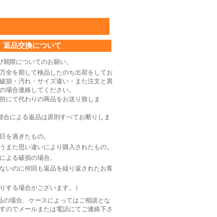
返品交換について
び期限についてのお願い。
万全を期して検品したのち出荷をしてお
破損・汚れ・サイズ違い・また注文と異
の場合連絡してください。
担にて代わりの商品をお送り致しま
都合による返品は原則すべてお断りしま
日を過ぎたもの。
うまた思い違いにより購入されたもの。
による破損の場合。
ないのに何回も返品を繰り返されたお客
りする場合がございます。）
品の場合、ケースによってはご相談とな
すのでメールまたは電話にてご連絡下さ