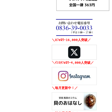
＼Xﾌｫﾛﾜｰ16,000人突破／
＼ｲﾝｽﾀﾌｫﾛﾜｰ4,000人突破／
＼毎月更新中！／