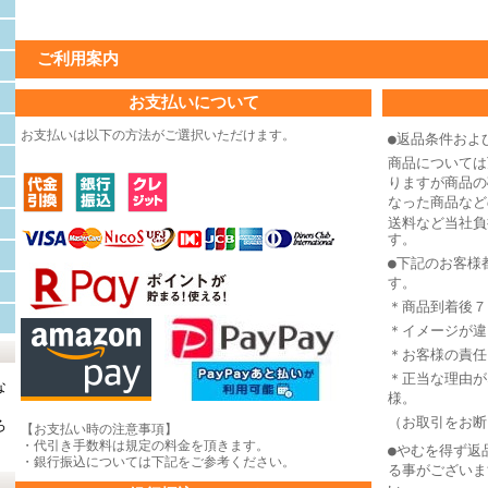
ご利用案内
お支払いについて
お支払いは以下の方法がご選択いただけます。
●返品条件およ
商品については
りますが商品の
なった商品など
送料など当社負
す。
●下記のお客様
す。
＊商品到着後７
＊イメージが違
＊お客様の責任
＊正当な理由が
な
様。
（お取引をお断
ろ
【お支払い時の注意事項】
・代引き手数料は規定の料金を頂きます。
●やむを得ず返
・銀行振込については下記をご参考ください。
る事がございま