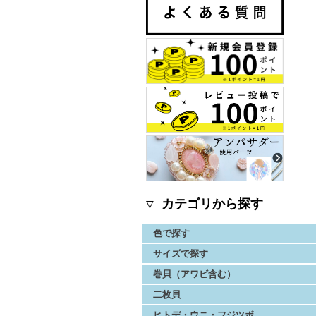
▽ カテゴリから探す
色で探す
サイズで探す
巻貝（アワビ含む）
二枚貝
ヒトデ・ウニ・フジツボ