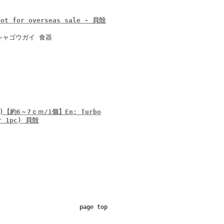
 for overseas sale - 貝殻
シャゴウガイ 食器
約6～7ｃｍ/1個】En: Turbo
er 1pc) 貝殻
page top