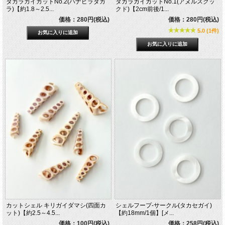
タカラガイカットNo.2(ハナビラダカ
タカラガイカットNo.1(アヌルスクッ
ラ)【約1.8～2.5...
クド)【2cm前後/1...
価格：280円(税込)
価格：280円(税込)
5.0 (1件)
カットシェル キリガイダマシ(四面カ
シェルフープ-サークル(タカセガイ)
ット)【約2.5～4.5...
【約18mm/1個】[メ...
価格：100円(税込)
価格：258円(税込)