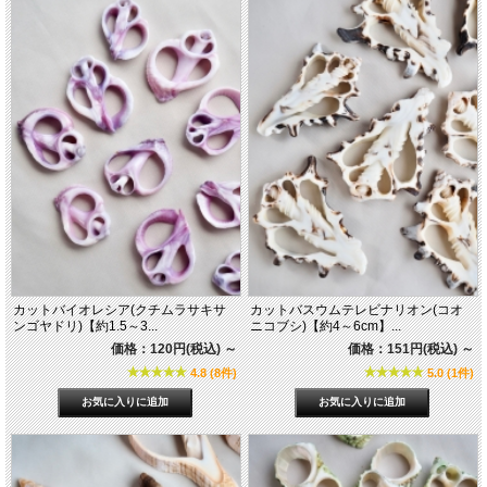
カットバイオレシア(クチムラサキサ
カットバスウムテレビナリオン(コオ
ンゴヤドリ)【約1.5～3...
ニコブシ)【約4～6cm】...
価格：120円(税込)
～
価格：151円(税込)
～
4.8 (8件)
5.0 (1件)