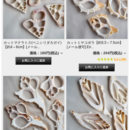
カットマクラトス(ベニシリダカガイ)
カットミヤコボラ【約5.5～7.5cm】
【約4～6cm】[メール...
[メール便可] En...
価格：180円(税込)
～
価格：204円(税込)
～
5.0 (1件)