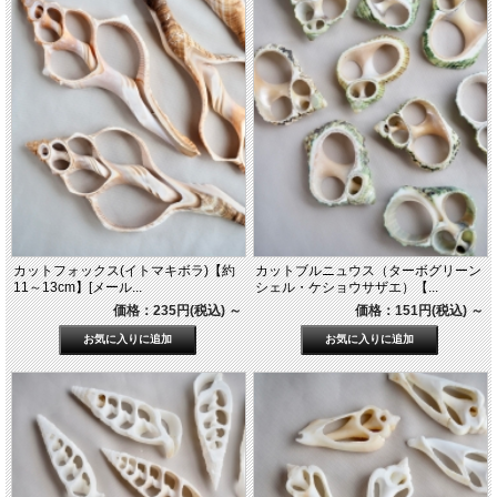
カットフォックス(イトマキボラ)【約
カットブルニュウス（ターボグリーン
11～13cm】[メール...
シェル・ケショウサザエ）【...
価格：235円(税込)
～
価格：151円(税込)
～