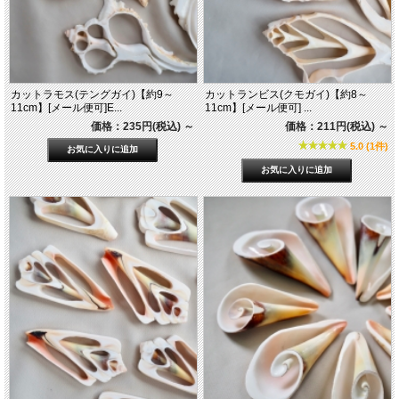
カットラモス(テングガイ)【約9～
カットランビス(クモガイ)【約8～
11cm】[メール便可]E...
11cm】[メール便可] ...
価格：235円(税込)
～
価格：211円(税込)
～
5.0 (1件)