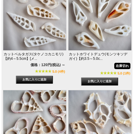
カットベルタガス(タケノコカニモリ)
カットホワイトデュウ(モンツキソデ
【約4～5.5cm】[メ...
ガイ)【約3.5～5.0c...
価格：120円(税込)
～
在庫切れ
5.0 (4件)
5.0 (1件)