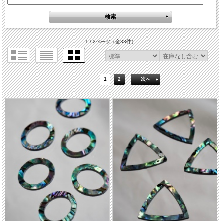
1 / 2ページ
（全33件）
1
2
次へ