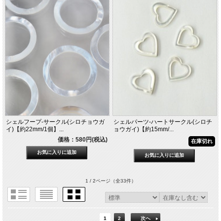
シェルフープ-サークル(シロチョウガ
シェルパーツ-ハートサークル(シロチ
イ)【約22mm/1個】...
ョウガイ)【約15mm/...
価格：580円(税込)
在庫切れ
1 / 2ページ
（全33件）
1
2
次へ