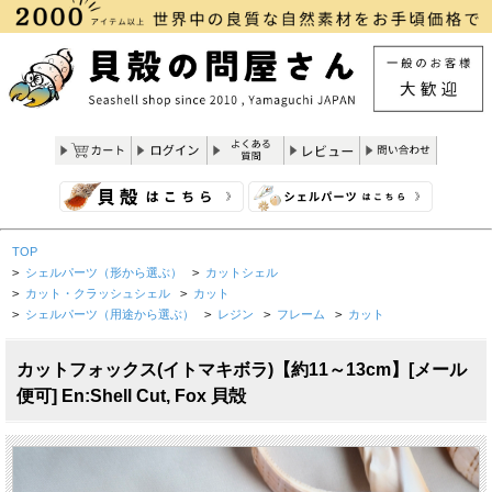
TOP
>
シェルパーツ（形から選ぶ）
>
カットシェル
>
カット・クラッシュシェル
>
カット
>
シェルパーツ（用途から選ぶ）
>
レジン
>
フレーム
>
カット
カットフォックス(イトマキボラ)【約11～13cm】[メール
便可] En:Shell Cut, Fox 貝殻