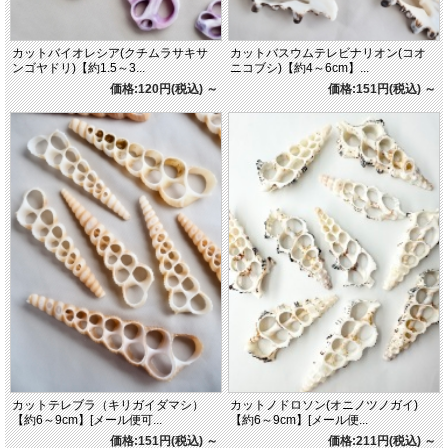
カットバイオレシア(クチムラサキサ
カットバスウムテレビナリオン(コオ
ンゴヤドリ)【約1.5～3...
ニコブシ)【約4～6cm】...
価格:120円(税込)
～
価格:151円(税込)
～
カットテレブラ（キリガイダマシ）
カットノドロソン(オニノツノガイ)
【約6～9cm】[メール便可...
【約6～9cm】[メール便...
価格:151円(税込)
～
価格:211円(税込)
～