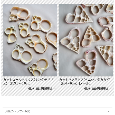
カットゴールドマウス(キングチサザ
カットマクラトス(ベニシリダカガイ)
エ) 【約3.5～6.0c...
【約4～6cm】[メール...
価格:151円(税込)
～
価格:180円(税込)
～
お店のトップへ戻る