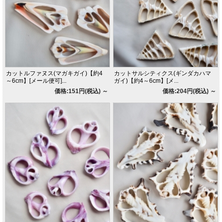
カットルファヌス(マガキガイ)【約4
カットサルシティクス(ギンダカハマ
～6cm】[メール便可]...
ガイ)【約4～6cm】[メ...
価格:151円(税込)
～
価格:204円(税込)
～