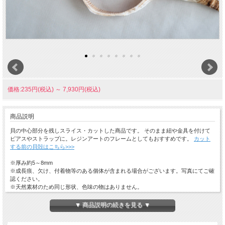
価格:235円(税込)
～
7,930円(税込)
商品説明
貝の中心部分を残しスライス・カットした商品です。 そのまま紐や金具を付けて
ピアスやストラップに。レジンアートのフレームとしてもおすすめです。
カット
する前の貝殻はこちら>>>
※厚み約5～8mm
※成長痕、欠け、付着物等のある個体が含まれる場合がございます。写真にてご確
認ください。
※天然素材のため同じ形状、色味の物はありません。
※模様や色味については当店のお任せになります。
※ご使用の端末やモニターによって画像と現物の色味が異なる場合がございます。
▼ 商品説明の続きを見る ▼
☆ひとことメモ☆ 和名：イトマキボラ 学名：Pleuroploca trapezium 生息地：紀伊半
島～九州西岸以南、インド・西太平洋