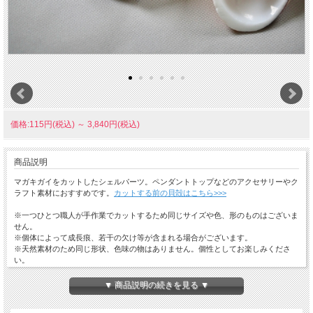
価格:115円(税込)
～
3,840円(税込)
商品説明
マガキガイをカットしたシェルパーツ。ペンダントトップなどのアクセサリーやク
ラフト素材におすすめです。
カットする前の貝殻はこちら>>>
※一つひとつ職人が手作業でカットするため同じサイズや色、形のものはございま
せん。
※個体によって成長痕、若干の欠け等が含まれる場合がございます。
※天然素材のため同じ形状、色味の物はありません。個性としてお楽しみくださ
い。
☆ひとことメモ☆ 和名：マガキガイ 学名：STROMBUS LUHUANUS ASSTD SIZE
生息地：房総半島以南、インド・西太平洋、オーストラリア東岸
▼ 商品説明の続きを見る ▼