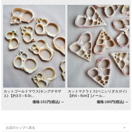
カットゴールドマウス(キングチサザ
カットマクラトス(ベニシリダカガイ)
エ) 【約3.5～6.0c...
【約4～6cm】[メール...
価格:151円(税込)
～
価格:180円(税込)
～
お店のトップへ戻る