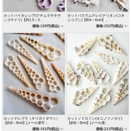
カットバイオレシア(クチムラサキサ
カットバスウムテレビナリオン(コオ
ンゴヤドリ)【約1.5～3...
ニコブシ)【約4～6cm】...
価格:120円(税込)
～
価格:151円(税込)
～
カットテレブラ（キリガイダマシ）
カットノドロソン(オニノツノガイ)
【約6～9cm】[メール便可...
【約6～9cm】[メール便...
価格:151円(税込)
～
価格:211円(税込)
～