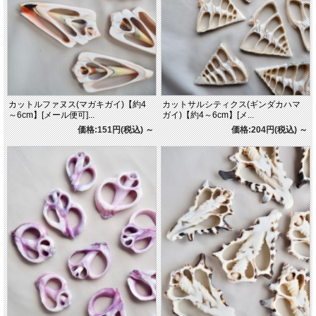
カットルファヌス(マガキガイ)【約4
カットサルシティクス(ギンダカハマ
～6cm】[メール便可]...
ガイ)【約4～6cm】[メ...
価格:151円(税込)
～
価格:204円(税込)
～