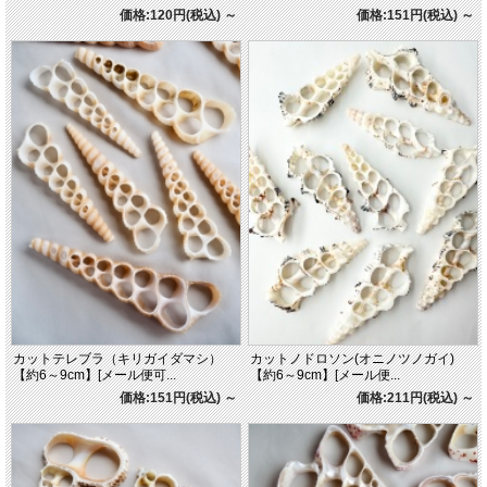
価格:120円(税込)
～
価格:151円(税込)
～
カットテレブラ（キリガイダマシ）
カットノドロソン(オニノツノガイ)
【約6～9cm】[メール便可...
【約6～9cm】[メール便...
価格:151円(税込)
～
価格:211円(税込)
～