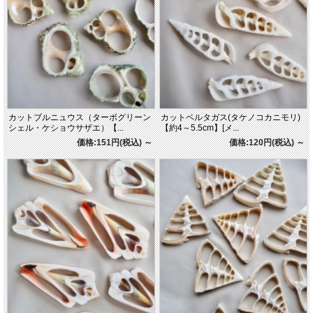
カットブルニュウス（ターボグリーン
カットベルタガス(タケノコカニモリ)
シェル・ケショウサザエ）【...
【約4～5.5cm】[メ...
価格:151円(税込)
～
価格:120円(税込)
～