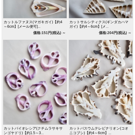
カットルファヌス(マガキガイ)【約4
カットサルシティクス(ギンダカハマ
～6cm】[メール便可]...
ガイ)【約4～6cm】[メ...
価格:151円(税込)
～
価格:204円(税込)
～
カットバイオレシア(クチムラサキサ
カットバスウムテレビナリオン(コオ
ンゴヤドリ)【約1.5～3...
ニコブシ)【約4～6cm】...