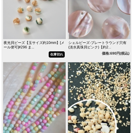
夜光貝ビーズ【玉サイズ約10mm】[メ
シェルビーズ-プレートラウンド穴有
ール便可]#296 ま...
(淡水真珠貝ピンク)【約2...
価格:690円(税込)
在庫切れ