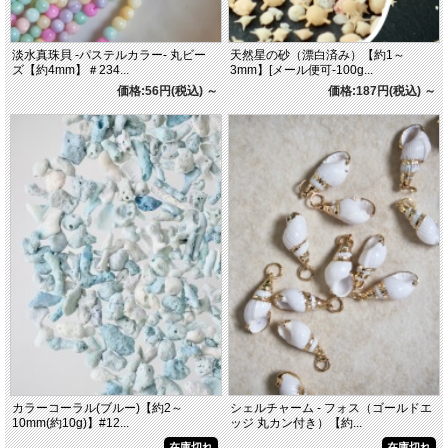
淡水真珠貝 -パステルカラー- 丸ビー
天然星の砂（漂白済み）【約1～
ズ【約4mm】＃234...
3mm】[メール便可-100g...
価格:56円(税込)
～
価格:187円(税込)
～
カラーコーラル(ブルー)【約2～
シェルチャーム - フォス（ゴールドエ
10mm(約10g)】#12...
ッジ 丸カン付き）【約...
在庫切れ
在庫切れ