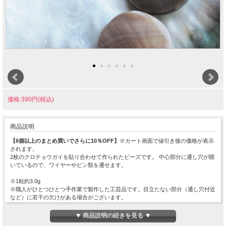
価格:390円(税込)
商品説明
【6個以上のまとめ買いでさらに10％OFF】
※カート画面で値引き後の価格が表示
されます。
2枚のクロチョウガイを貼り合わせて作られたビーズです。 中心部分に通し穴が開
いているので、ワイヤーやピン類を通せます。
※1粒約3.0g
※職人がひとつひとつ手作業で製作した工芸品です。目立たない部分（通し穴付近
など）に若干の欠けがある場合がございます。
※天然素材ならではの風合いをネックレスやブレスレットなどの素材としてお楽し
みください。
▼ 商品説明の続きを見る ▼
※模様や色味については当店のお任せになります。