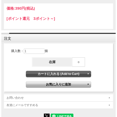
☆ひとことメモ☆ 和名：クロチョウガイ（黒蝶貝） 学名：Pinctada margaritifera 生
息地：紀伊半島～九州西岸以南、沖縄、インド・西太平洋
価格:
390円
(税込)
[ポイント還元 3ポイント～]
注文
購入数：
個
在庫
○
お問い合わせ
友達にメールですすめる