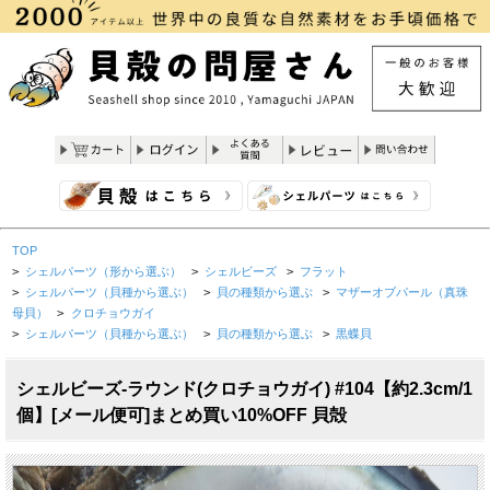
TOP
>
シェルパーツ（形から選ぶ）
>
シェルビーズ
>
フラット
>
シェルパーツ（貝種から選ぶ）
>
貝の種類から選ぶ
>
マザーオブパール（真珠
母貝）
>
クロチョウガイ
>
シェルパーツ（貝種から選ぶ）
>
貝の種類から選ぶ
>
黒蝶貝
シェルビーズ-ラウンド(クロチョウガイ) #104【約2.3cm/1
個】[メール便可]まとめ買い10%OFF 貝殻