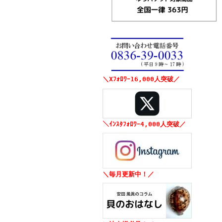
＼Xﾌｫﾛﾜｰ16,000人突破／
＼ｲﾝｽﾀﾌｫﾛﾜｰ4,000人突破／
＼毎月更新中！／