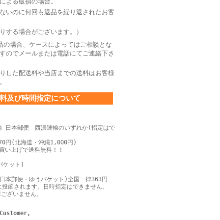
による破損の場合。
ないのに何回も返品を繰り返されたお客
りする場合がございます。）
品の場合、ケースによってはご相談とな
すのでメールまたは電話にてご連絡下さ
りした配送料や当店までの送料はお客様
。
料及び時間指定について
輸 日本郵便 西濃運輸のいずれか(指定はで
0円(北海道・沖縄1,000円)
上お買い上げで送料無料！！
パケット)
日本郵便・ゆうパケット)全国一律363円
に投函されます。日時指定はできません。
障ございません。
Customer,