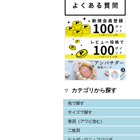
▽ カテゴリから探す
色で探す
サイズで探す
巻貝（アワビ含む）
二枚貝
ヒトデ・ウニ・フジツボ