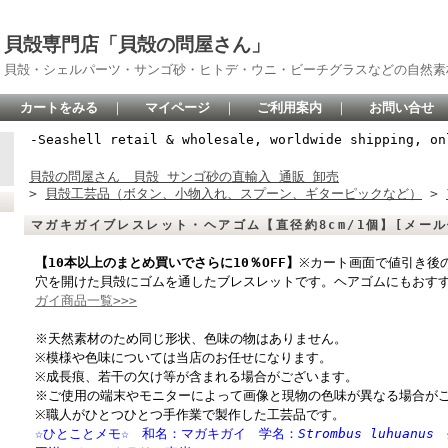
貝殻専門店「貝殻の問屋さん」
貝殻・シェルパーツ・サンゴ砂・ヒトデ・ウニ・ビーチグラスなどの自然素
カートをみる
｜
マイページ
｜
ご利用案内
｜
お問い合せ
-Seashell retail & wholesale, worldwide shipping, on
貝殻の問屋さん 貝殻 サンゴ砂の直輸入 通販 卸売
>
貝殻工芸品（ボタン、小物入れ、スプーン、ギターピックなど）
>
マガキガイブレスレット・ヘアゴム【直径約8cm/1個】[メール便
【10本以上のまとめ買いでさらに10％OFF】
※カート画面で値引き後
穴を開けた貝殻にゴムを通したブレスレットです。ヘアゴムにもおす
ガイ商品一覧>>>
※天然素材のため同じ形状、色味の物はありません。
※模様や色味については当店のお任せになります。
※成長痕、若干の欠け等が含まれる場合がございます。
※ご使用の端末やモニターによって画像と現物の色味が異なる場合が
※職人がひとつひとつ手作業で製作した工芸品です。
☆ひとことメモ☆ 和名：マガキガイ 学名：
Strombus luhuanus
生