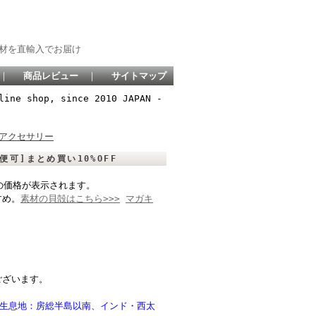
材を直輸入でお届け
｜
商品レビュー
｜
サイトマップ
line shop, since 2010 JAPAN -
アクセサリー
可]まとめ買い10%OFF
の価格が表示されます。
すめ。
素材の貝殻はこちら>>>
マガキ
ございます。
息地：房総半島以南、インド・西太