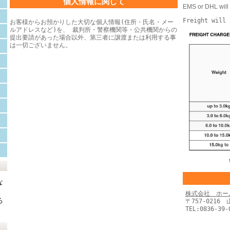
個人情報に関して
EMS or DHL will 
Freight will 
お客様からお預かりした大切な個人情報(住所・氏名・メー
ルアドレスなど)を、 裁判所・警察機関等・公共機関からの
提出要請があった場合以外、第三者に譲渡または利用する事
は一切ございません。
な
株式会社 ホー
ろ
〒757-0216
TEL:0836-39-