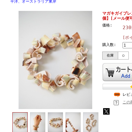
平洋、オーストラリア東岸
マガキガイブレ
個】[メール便可
価格:
23
[ポ
購入数:
在庫
○
レビ
この