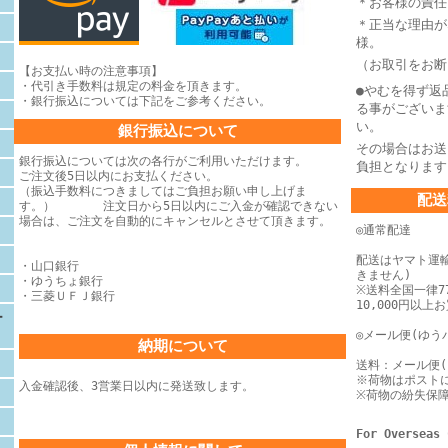
＊お客様の責任
＊正当な理由が
様。
（お取引をお断
【お支払い時の注意事項】
・代引き手数料は規定の料金を頂きます。
●やむを得ず返
・銀行振込については下記をご参考ください。
る事がございま
い。
銀行振込について
その場合はお送
銀行振込については次の各行がご利用いただけます。
負担となります
ご注文後5日以内にお支払ください。
（振込手数料につきましてはご負担お願い申し上げま
配送
す。） 注文日から5日以内にご入金が確認できない
場合は、
ご注文を自動的にキャンセルとさせて頂きます。
◎通常配達
配送はヤマト運
・山口銀行
きません)
・ゆうちょ銀行
※送料全国一律77
・三菱ＵＦＪ銀行
10,000円以
ー
◎メール便(ゆう
納期について
送料：メール便(
※荷物はポスト
入金確認後、3営業日以内に発送致します。
※荷物の紛失保
For Overseas 