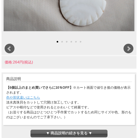
価格:264円(税込)
商品説明
【6個以上のまとめ買いでさらに10％OFF】
※カート画面で値引き後の価格が表示
されます。
色や形状違いはこちら
淡水真珠貝をカットして穴開け加工しています。
ピアスや根付などで使用されるとかわいくて綺麗です。
（お送りする商品はひとつひとつ手作業でカットするため同じサイズや色、形のも
のはございませんのでご了承下さい。）
☆ひとことメモ☆ 和名：淡水真珠貝 学名：Cristaria plicata 生息地：アジア大陸
▼ 商品説明の続きを見る ▼