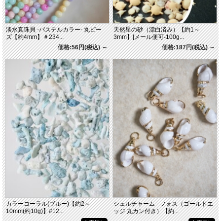
淡水真珠貝 -パステルカラー- 丸ビー
天然星の砂（漂白済み）【約1～
ズ【約4mm】＃234...
3mm】[メール便可-100g...
価格:56円(税込)
～
価格:187円(税込)
～
カラーコーラル(ブルー)【約2～
シェルチャーム - フォス（ゴールドエ
10mm(約10g)】#12...
ッジ 丸カン付き）【約...