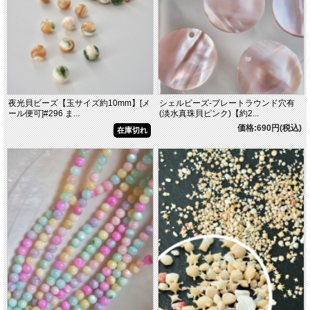
夜光貝ビーズ【玉サイズ約10mm】[メ
シェルビーズ-プレートラウンド穴有
ール便可]#296 ま...
(淡水真珠貝ピンク)【約2...
価格:690円(税込)
在庫切れ