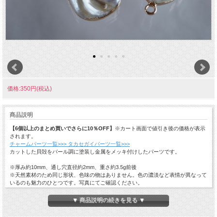
価格:350円(税込)
商品説明
【6個以上のまとめ買いでさらに10％OFF】
※カート画面で値引き後の価格が表示
されます。
チャームパーツ一覧>>>
タカセガイパーツ一覧>>>
カットした貝殻をパール調に塗装し金属をメッキ付けしたパーツです。
※厚み約10mm、通し穴直径約2mm、重さ約3.5g前後
※天然素材のため同じ形状、色味の物はありません。色の濃淡など表情が異なって
いるのも魅力のひとつです。写真にてご確認ください。
※入荷時期によって色・形・大きさが異なる場合がございます。
※若干の傷やへこみ、くすみがある場合がございます。
▼ 商品説明の続きを見る ▼
※模様や色味については当店のお任せになります。
※モニターの関係や撮影時による光加減で、実物と画像の色合いが異なる場合があ