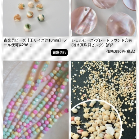
夜光貝ビーズ【玉サイズ約10mm】[メ
シェルビーズ-プレートラウンド穴有
ール便可]#296 ま...
(淡水真珠貝ピンク)【約2...
価格:690円(税込)
在庫切れ