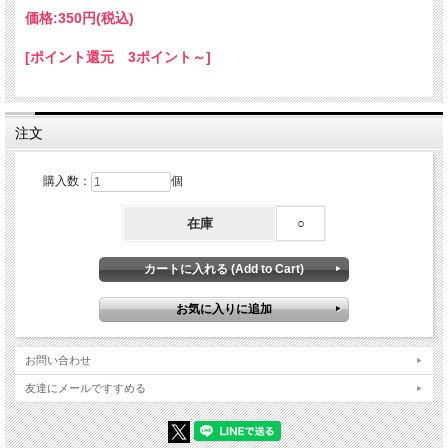
ります。
価格:
350円
(税込)
□お手入れについて
[ポイント還元 3ポイント～]
貝殻の主成分は炭酸カルシウムです。酸によって溶けて表面が曇るなどの変化があ
るため、汗（弱酸性）が付着した際は水で優しく手洗いしてください。洗剤を使用
する際は中性洗剤をご使用ください。
☆ひとことメモ☆ 和名：サラサバテイ（ラ） 学名：
Tectus maximus
生息地：奄美諸
島からインド・太平洋
注文
購入数：
個
在庫
○
お問い合わせ
友達にメールですすめる