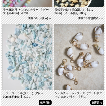
淡水真珠貝 -パステルカラー- 丸ビー
天然星の砂（漂白済み）【約1～
ズ【約4mm】＃234...
3mm】[メール便可-100g...
価格:56円(税込)
～
価格:187円(税込)
～
カラーコーラル(ブルー)【約2～
シェルチャーム - フォス（ゴールドエ
10mm(約10g)】#12...
ッジ 丸カン付き）【約...
在庫切れ
在庫切れ