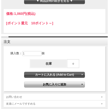
▼ 商品説明の続きを見る ▼
のひとつです。
※入荷時期によって色・形・大きさが異なる場合がございます。
※通し穴はございません。
価格:
1,060円
(税込)
※若干の傷やへこみがある場合がございます。
※模様や色味については当店のお任せになります。
[ポイント還元 10ポイント～]
☆ひとことメモ☆和名：シロチョウガイ 生息地：紀伊半島以南、沖縄、熱帯太平洋、オ
ーストラリア 学名：
Pinctada maxima
注文
購入数：
個
在庫
○
お問い合わせ
友達にメールですすめる