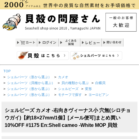
TOP
>
シェルパーツ（形から選ぶ）
>
カメオ
>
シェルパーツ（貝種から選ぶ）
>
貝の種類から選ぶ
>
白蝶貝
>
シェルパーツ（形から選ぶ）
>
シェルビーズ
>
変形
>
シェルパーツ（形から選ぶ）
>
モチーフで探す
>
ヨーロピアン
シェルビーズ カメオ -右向きヴィーナス小 穴無(シロチョ
ウガイ)【約18×27mm/1個】[メール便可]まとめ買い
10%OFF #1175 En:Shell cameo -White MOP 貝殻