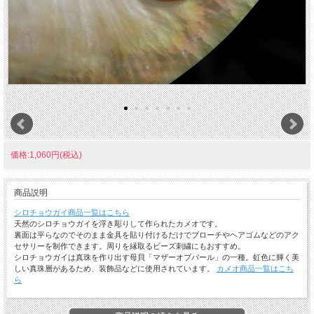
価格:1,060円(税込)
商品説明
シロチョウガイ商品一覧はこちら
天然のシロチョウガイを浮き彫りして作られたカメオです。
裏面は平らなのでそのまま金具を貼り付けるだけでブローチやヘアゴムなどのアク
セサリーを制作できます。周りを縁取るビーズ刺繍にもおすすめ。
シロチョウガイは真珠を作り出す母貝「マザーオブパール」の一種。虹色に輝く美
しい真珠層があるため、装飾品などに使用されています。
カメオ商品一覧はこち
ら
※厚み約3mm、重さ2.3g、通し穴はありません。
※天然素材のため同じ形状、色味の物はありません。表情が異なっているのも魅力