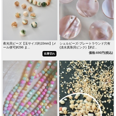
夜光貝ビーズ【玉サイズ約10mm】[メ
シェルビーズ-プレートラウンド穴有
ール便可]#296 ま...
(淡水真珠貝ピンク)【約2...
価格:690円(税込)
在庫切れ