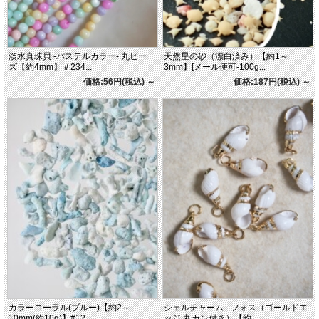
淡水真珠貝 -パステルカラー- 丸ビー
天然星の砂（漂白済み）【約1～
ズ【約4mm】＃234...
3mm】[メール便可-100g...
価格:56円(税込)
～
価格:187円(税込)
～
カラーコーラル(ブルー)【約2～
シェルチャーム - フォス（ゴールドエ
10mm(約10g)】#12...
ッジ 丸カン付き）【約...