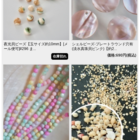
夜光貝ビーズ【玉サイズ約10mm】[メ
シェルビーズ-プレートラウンド穴有
ール便可]#296 ま...
(淡水真珠貝ピンク)【約2...
価格:690円(税込)
在庫切れ