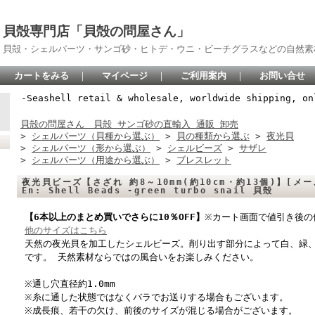
貝殻専門店「貝殻の問屋さん」
貝殻・シェルパーツ・サンゴ砂・ヒトデ・ウニ・ビーチグラスなどの自然素
カートをみる
｜
マイページ
｜
ご利用案内
｜
お問い合せ
-Seashell retail & wholesale, worldwide shipping, on
貝殻の問屋さん 貝殻 サンゴ砂の直輸入 通販 卸売
>
シェルパーツ（貝種から選ぶ）
>
貝の種類から選ぶ
>
夜光貝
>
シェルパーツ（形から選ぶ）
>
シェルビーズ
>
サザレ
>
シェルパーツ（用途から選ぶ）
>
ブレスレット
夜光貝ビーズ【さざれ 約8～10mm(約10cm・約13個)】[メール
En: Shell Beads -green turbo snail 貝殻
【6本以上のまとめ買いでさらに10％OFF】
※カート画面で値引き後の
他のサイズはこちら
天然の夜光貝を加工したシェルビーズ。削り出す部分によって白、緑
です。 天然素材ならではの風合いをお楽しみください。
※通し穴直径約1.0mm
※糸に通した状態ではなくバラでお送りする場合もございます。
※成長痕、若干の欠け、前後のサイズが混じる場合がございます。