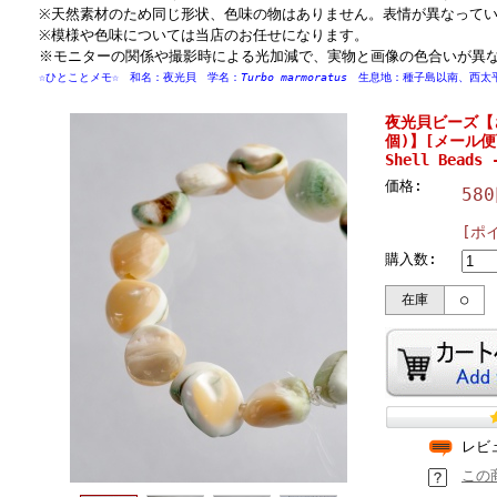
※天然素材のため同じ形状、色味の物はありません。表情が異なって
※模様や色味については当店のお任せになります。
※モニターの関係や撮影時による光加減で、実物と画像の色合いが異
☆ひとことメモ☆ 和名：夜光貝 学名：
Turbo marmoratus
生息地：種子島以南、西太
夜光貝ビーズ【さざ
個)】[メール便可
Shell Beads 
価格:
58
[ポ
購入数:
在庫
○
レビ
この