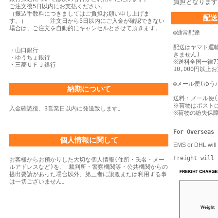
負担となります
ご注文後5日以内にお支払ください。
（振込手数料につきましてはご負担お願い申し上げま
配送
す。） 注文日から5日以内にご入金が確認できない
場合は、
ご注文を自動的にキャンセルとさせて頂きます。
◎通常配達
配送はヤマト運
・山口銀行
きません)
・ゆうちょ銀行
※送料全国一律77
・三菱ＵＦＪ銀行
10,000円以
◎メール便(ゆう
納期について
送料：メール便(
※荷物はポスト
入金確認後、3営業日以内に発送致します。
※荷物の紛失保
For Overseas 
個人情報に関して
EMS or DHL will 
Freight will 
お客様からお預かりした大切な個人情報(住所・氏名・メー
ルアドレスなど)を、 裁判所・警察機関等・公共機関からの
提出要請があった場合以外、第三者に譲渡または利用する事
は一切ございません。