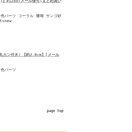
g)】#1288[メール便可]まとめ買い
青色パーツ コーラル 珊瑚 サンゴ砂
snew
丸カン付き）【約2.0cm】[メール
白色パーツ
page top