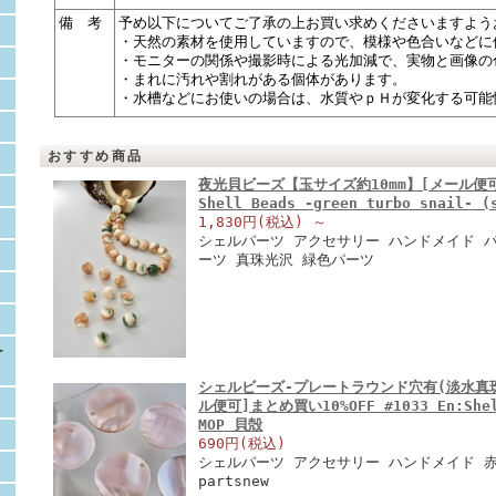
備 考
予め以下についてご了承の上お買い求めくださいますよう
・天然の素材を使用していますので、模様や色合いなどに
・モニターの関係や撮影時による光加減で、実物と画像の
・まれに汚れや割れがある個体があります。
・水槽などにお使いの場合は、水質やｐＨが変化する可能
おすすめ商品
夜光貝ビーズ【玉サイズ約10mm】[メール便可]#
Shell Beads -green turbo snail- 
1,830円(税込)
～
シェルパーツ アクセサリー ハンドメイド 
ーツ 真珠光沢 緑色パーツ
ー
シェルビーズ-プレートラウンド穴有(淡水真珠
ル便可]まとめ買い10%OFF #1033 En:Shell
MOP 貝殻
690円(税込)
シェルパーツ アクセサリー ハンドメイド 赤色
partsnew