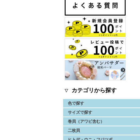
▽ カテゴリから探す
色で探す
サイズで探す
巻貝（アワビ含む）
二枚貝
ヒトデ・ウニ・フジツボ