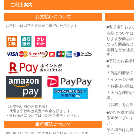
ご利用案内
お支払いについて
お支払いは以下の方法がご選択いただけます。
●返品条件およ
商品については
りますが商品の
なった商品など
送料など当社負
す。
●下記のお客様
す。
＊商品到着後７
＊イメージが違
＊お客様の責任
＊正当な理由が
様。
（お取引をお断
【お支払い時の注意事項】
・代引き手数料は規定の料金を頂きます。
●やむを得ず返
・銀行振込については下記をご参考ください。
る事がございま
い。
銀行振込について
その場合はお送
銀行振込については次の各行がご利用いただけます。