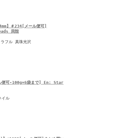
mm】＃234[メール便可]
Beads 貝殻
カラフル 真珠光沢
-100g×6袋まで] En: Star
ネイル