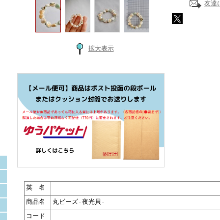
友達
拡大表示
英 名
商品名
丸ビーズ-夜光貝-
コード