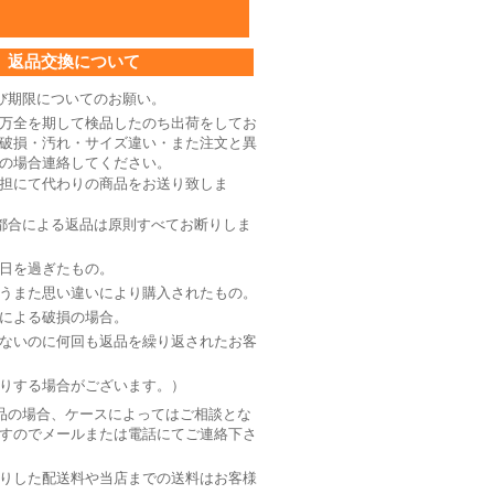
返品交換について
び期限についてのお願い。
万全を期して検品したのち出荷をしてお
破損・汚れ・サイズ違い・また注文と異
の場合連絡してください。
担にて代わりの商品をお送り致しま
都合による返品は原則すべてお断りしま
日を過ぎたもの。
うまた思い違いにより購入されたもの。
による破損の場合。
ないのに何回も返品を繰り返されたお客
りする場合がございます。）
品の場合、ケースによってはご相談とな
すのでメールまたは電話にてご連絡下さ
りした配送料や当店までの送料はお客様