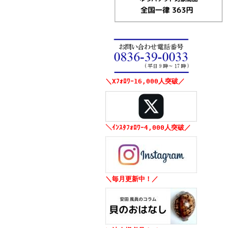
＼Xﾌｫﾛﾜｰ16,000人突破／
＼ｲﾝｽﾀﾌｫﾛﾜｰ4,000人突破／
＼毎月更新中！／