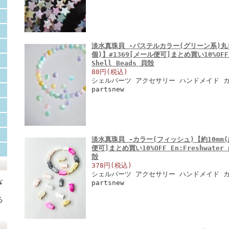
淡水真珠貝 -パステルカラー(グリーン系)丸ビ
個)】#1369[メール便可]まとめ買い10%OFF En
Shell Beads 貝殻
80円(税込)
シェルパーツ アクセサリー ハンドメイド カラ
partsnew
淡水真珠貝 -カラー(フィッシュ)【約10mm(約
便可]まとめ買い10%OFF En:Freshwater p
殻
378円(税込)
シェルパーツ アクセサリー ハンドメイド カラ
な
partsnew
ろ