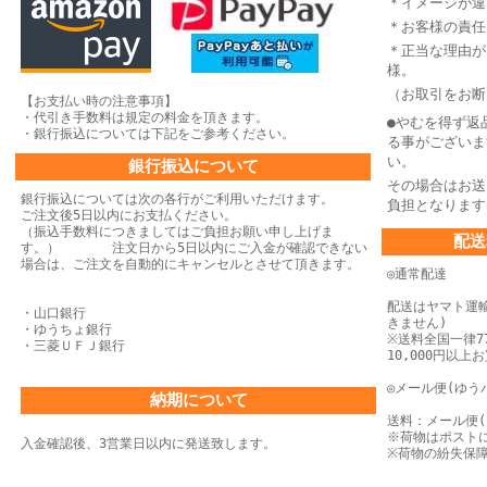
＊イメージが違
＊お客様の責任
＊正当な理由が
様。
（お取引をお断
【お支払い時の注意事項】
・代引き手数料は規定の料金を頂きます。
●やむを得ず返
・銀行振込については下記をご参考ください。
る事がございま
い。
銀行振込について
その場合はお送
銀行振込については次の各行がご利用いただけます。
負担となります
ご注文後5日以内にお支払ください。
（振込手数料につきましてはご負担お願い申し上げま
配送
す。） 注文日から5日以内にご入金が確認できない
場合は、
ご注文を自動的にキャンセルとさせて頂きます。
◎通常配達
配送はヤマト運
・山口銀行
きません)
・ゆうちょ銀行
※送料全国一律77
・三菱ＵＦＪ銀行
10,000円以
◎メール便(ゆう
納期について
送料：メール便(
※荷物はポスト
入金確認後、3営業日以内に発送致します。
※荷物の紛失保