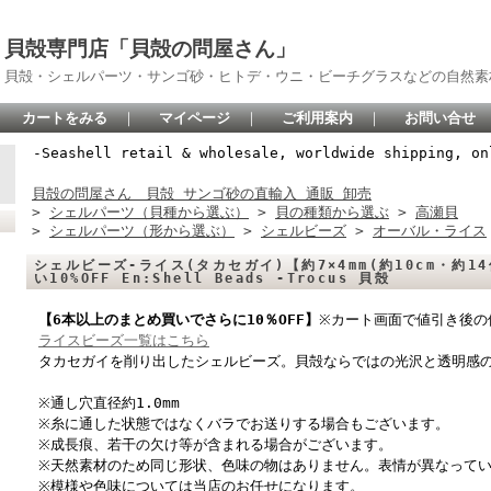
貝殻専門店「貝殻の問屋さん」
貝殻・シェルパーツ・サンゴ砂・ヒトデ・ウニ・ビーチグラスなどの自然素
カートをみる
｜
マイページ
｜
ご利用案内
｜
お問い合せ
-Seashell retail & wholesale, worldwide shipping, on
貝殻の問屋さん 貝殻 サンゴ砂の直輸入 通販 卸売
>
シェルパーツ（貝種から選ぶ）
>
貝の種類から選ぶ
>
高瀬貝
>
シェルパーツ（形から選ぶ）
>
シェルビーズ
>
オーバル・ライス
シェルビーズ-ライス(タカセガイ)【約7×4mm(約10cm・約14
い10%OFF En:Shell Beads -Trocus 貝殻
【6本以上のまとめ買いでさらに10％OFF】
※カート画面で値引き後の
ライスビーズ一覧はこちら
タカセガイを削り出したシェルビーズ。貝殻ならではの光沢と透明感
※通し穴直径約1.0mm
※糸に通した状態ではなくバラでお送りする場合もございます。
※成長痕、若干の欠け等が含まれる場合がございます。
※天然素材のため同じ形状、色味の物はありません。表情が異なって
※模様や色味については当店のお任せになります。