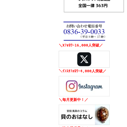
＼Xﾌｫﾛﾜｰ16,000人突破／
＼ｲﾝｽﾀﾌｫﾛﾜｰ4,000人突破／
＼毎月更新中！／