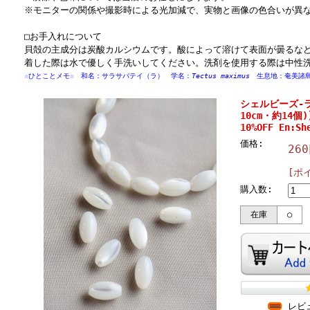
※モニターの関係や撮影時による光加減で、実物と画像の色合いが異
□お手入れについて
貝殻の主成分は炭酸カルシウムです。酸によって溶けて表面が曇るな
着した際は水で優しく手洗いしてください。洗剤を使用する際は中性
☆ひとことメモ☆ 和名：サラサバテイ（ラ） 学名：
Tectus maximus
生息地：奄美諸島
シェルビーズ-ラ
10cm・約14個
10%OFF En:Sh
価格:
26
[ポ
購入数:
在庫
○
レビ