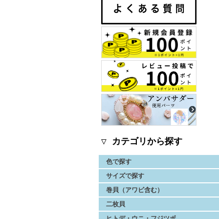
▽ カテゴリから探す
色で探す
サイズで探す
巻貝（アワビ含む）
二枚貝
ヒトデ・ウニ・フジツボ