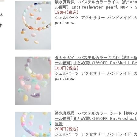
淡水真珠貝 -パステルカラーライス【約5×3mm(
ル便可] En:Freshwater pearl MOP - 
180円(税込)
休
シェルパーツ アクセサリー ハンドメイド カラ
partsnew
中
タカセガイ -パステルカラーさざれ【約5～8mm(
ール便可]まとめ買い10%OFF En:Shell Be
163円(税込)
シェルパーツ アクセサリー ハンドメイド カラ
partsnew
淡水真珠貝 -パステルカラー シード【約4×3mm
ール便可]まとめ買い10%OFF En:Freshwater
貝殻
200円(税込)
シェルパーツ アクセサリー ハンドメイド 