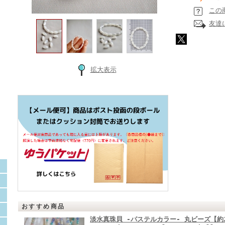
この
友達
拡大表示
おすすめ商品
淡水真珠貝 -パステルカラー- 丸ビーズ【約2