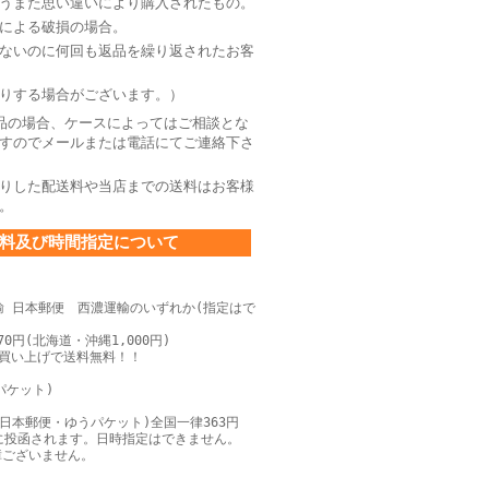
うまた思い違いにより購入されたもの。
による破損の場合。
ないのに何回も返品を繰り返されたお客
りする場合がございます。）
品の場合、ケースによってはご相談とな
すのでメールまたは電話にてご連絡下さ
りした配送料や当店までの送料はお客様
。
料及び時間指定について
輸 日本郵便 西濃運輸のいずれか(指定はで
0円(北海道・沖縄1,000円)
上お買い上げで送料無料！！
パケット)
日本郵便・ゆうパケット)全国一律363円
に投函されます。日時指定はできません。
障ございません。