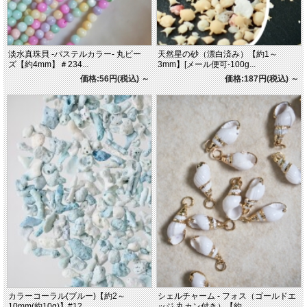
淡水真珠貝 -パステルカラー- 丸ビー
天然星の砂（漂白済み）【約1～
ズ【約4mm】＃234...
3mm】[メール便可-100g...
価格:56円(税込)
～
価格:187円(税込)
～
カラーコーラル(ブルー)【約2～
シェルチャーム - フォス（ゴールドエ
10mm(約10g)】#12...
ッジ 丸カン付き）【約...