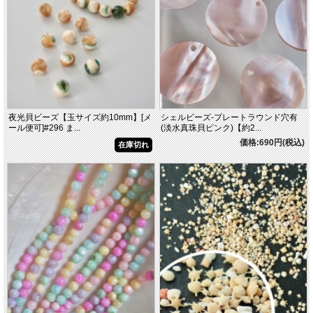
夜光貝ビーズ【玉サイズ約10mm】[メ
シェルビーズ-プレートラウンド穴有
ール便可]#296 ま...
(淡水真珠貝ピンク)【約2...
価格:690円(税込)
在庫切れ