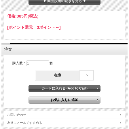
▼ 商品説明の続きを見る ▼
※モニターの関係や撮影時による光加減で、実物と画像の色合いが異なる場合があ
ります。
価格:
385円
(税込)
□お手入れについて
貝殻の主成分は炭酸カルシウムです。酸によって溶けて表面が曇るなどの変化があ
[ポイント還元 3ポイント～]
るため、汗（弱酸性）が付着した際は水で優しく手洗いしてください。洗剤を使用
する際は中性洗剤をご使用ください。
☆ひとことメモ☆ 和名：クロチョウガイ 学名：Pinctada margaritifera 生息地：紀伊
半島～九州西岸以南、沖縄、インド・西太平洋
真珠層は黒ずんで光沢が強く、黒真珠の母貝となる。
注文
購入数：
個
在庫
○
お問い合わせ
友達にメールですすめる