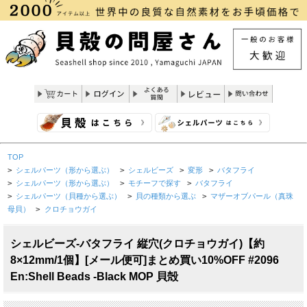
TOP
>
シェルパーツ（形から選ぶ）
>
シェルビーズ
>
変形
>
バタフライ
>
シェルパーツ（形から選ぶ）
>
モチーフで探す
>
バタフライ
>
シェルパーツ（貝種から選ぶ）
>
貝の種類から選ぶ
>
マザーオブパール（真珠
母貝）
>
クロチョウガイ
シェルビーズ-バタフライ 縦穴(クロチョウガイ)【約
8×12mm/1個】[メール便可]まとめ買い10%OFF #2096
En:Shell Beads -Black MOP 貝殻