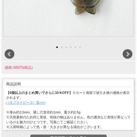
価格:385円(税込)
商品説明
【6個以上のまとめ買いでさらに10％OFF】
※カート画面で値引き後の価格が表示
されます。
バタフライビーズ一覧>>>
※厚み約3.5mm、通し穴直径約1mm、重さ約0.5g
※天然素材のため同じ形状、色味の物はありません。色の濃淡など表情が異なって
いるのも魅力のひとつです。写真にてご確認ください。
※入荷時期によって色・形・大きさが異なる場合がございます。
※若干の傷やへこみがある場合がございます。
※模様や色味については当店のお任せになります。