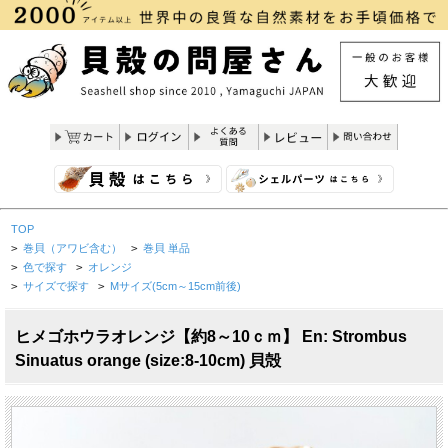
TOP
>
巻貝（アワビ含む）
>
巻貝 単品
>
色で探す
>
オレンジ
>
サイズで探す
>
Mサイズ(5cm～15cm前後)
ヒメゴホウラオレンジ【約8～10ｃｍ】 En: Strombus
Sinuatus orange (size:8-10cm) 貝殻