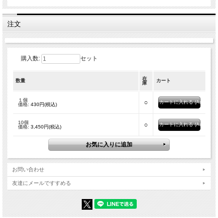
注文
購入数:
セット
在
数量
カート
庫
１個
○
価格:
430円(税込)
10個
○
価格:
3,450円(税込)
お問い合わせ
友達にメールですすめる