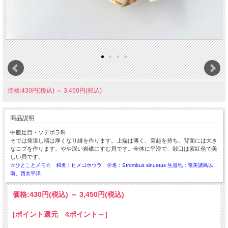
価格:430円(税込)
～
3,450円(税込)
商品説明
中腹足目・ソデボラ科
そでは発達し端は厚くなり縁を作ります。上端は薄く、突起を持ち、背面には大き
なコブを作ります。やや深い岩礁にすむ貝です。全体に平滑で、殻口は紫紅色で美
しい貝です。
☆ひとことメモ☆ 和名：ヒメゴホウラ 学名：Strombus sinuatus 生息地：奄美諸島以
南、西太平洋
価格:
430円
(税込)
～
3,450円
(税込)
[ポイント還元 4ポイント～]