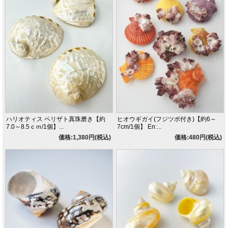
ハリオティス ペリザト真珠磨き【約
ヒオウギガイ(フジツボ付き)【約6～
7.0～8.5ｃｍ/1個】...
7cm/1個】 En:...
価格:1,380円(税込)
価格:480円(税込)