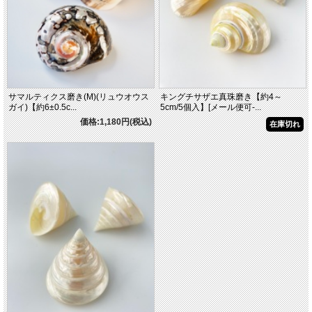
サマルティクス磨き(M)(リュウオウス
キングチサザエ真珠磨き【約4～
ガイ)【約6±0.5c...
5cm/5個入】[メール便可-...
価格:1,180円(税込)
在庫切れ