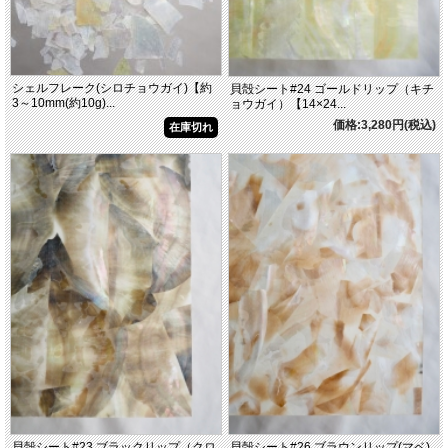
シェルフレーク(シロチョウガイ)【約
貝殻シート#24 ゴールドリップ（キチ
3～10mm(約10g)...
ョウガイ）【14×24...
価格:3,280円(税込)
在庫切れ
貝殻シート#23 ブラックリップ（クロ
貝殻シート#26 ブラウンリップ(マベ)