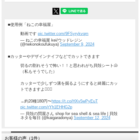
■使用例「ねこの幸福屋」
動画です
pic.twitter.com/9FSyrykvqm
— ねこの幸福屋 kei/ウッドレジン
(@nekonokoufukuya)
September 9, 2024
■カッターやデザインナイフなどでカットできます
切るの割れそうで怖い！！と思われがち貝殻シート🐚
（私もそうでした）
カッターで少しずつ溝を掘るようにすると綺麗にカッ
トできますよ🙆🏻‍♀️
→約20種180円〜
https://t.co/HXv5wPyEuT
pic.twitter.com/rYh1EHHG2p
— 貝殻の問屋さん shop for sea shell & sea life | 貝殻
ネタを毎日 (@kaigaradonya)
September 12, 2024
お客様の声（1件）