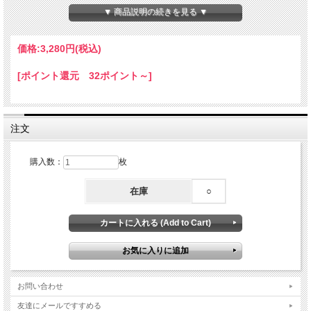
※天然の貝殻を使用しているため同じ模様のものはございません。
▼ 商品説明の続きを見る ▼
※縁に若干の欠けがあるもの、表面に多少の傷があるものもございます。
※曇りが気になる場合は研磨剤などで優しく磨いてください。
価格:
3,280円
(税込)
使用例「ねこの幸福屋」
Xはこちら
Instagramはこちら
[ポイント還元 32ポイント～]
注文
購入数：
枚
在庫
○
お問い合わせ
友達にメールですすめる