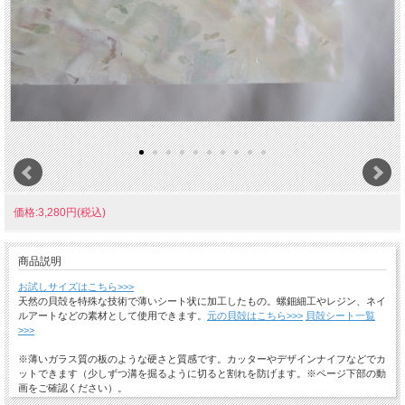
価格:3,280円(税込)
商品説明
お試しサイズはこちら>>>
天然の貝殻を特殊な技術で薄いシート状に加工したもの。螺鈿細工やレジン、ネイ
ルアートなどの素材として使用できます。
元の貝殻はこちら>>>
貝殻シート一覧
>>>
※薄いガラス質の板のような硬さと質感です。カッターやデザインナイフなどでカ
ットできます（少しずつ溝を掘るように切ると割れを防げます。※ページ下部の動
画をご確認ください）。
※裏面に接着剤やシールはついておりません。