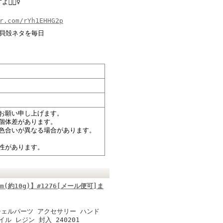
‍♀️
r.com/rYh1EHHG2p
 | 貝殻ネタを毎日
お願い申し上げます。
個体差があります。
色合いが異なる場合があります。
性があります。
(約10g)】#1276[メール便可]ま
シェルパーツ アクセサリー ハンド
ル レジン 封入 240201