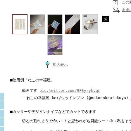
この
友達
拡大表示
■使用例「ねこの幸福屋」
動画です
pic.twitter.com/9FSyrykvqm
— ねこの幸福屋 kei/ウッドレジン (@nekonokoufukuya)
■カッターやデザインナイフなどでカットできます
切るの割れそうで怖い！！と思われがち貝殻シート🐚（私もそ