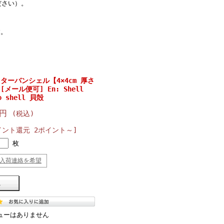
ださい）。
す。
 ターバンシェル【4×4cm 厚さ
 】[メール便可] En: Shell
bo shell 貝殻
2円
(税込)
イント還元 2ポイント～]
枚
入荷連絡を希望
ューはありません