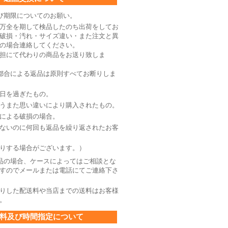
び期限についてのお願い。
万全を期して検品したのち出荷をしてお
破損・汚れ・サイズ違い・また注文と異
の場合連絡してください。
担にて代わりの商品をお送り致しま
都合による返品は原則すべてお断りしま
日を過ぎたもの。
うまた思い違いにより購入されたもの。
による破損の場合。
ないのに何回も返品を繰り返されたお客
りする場合がございます。）
品の場合、ケースによってはご相談とな
すのでメールまたは電話にてご連絡下さ
りした配送料や当店までの送料はお客様
。
料及び時間指定について