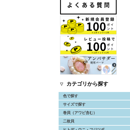
▽ カテゴリから探す
色で探す
サイズで探す
巻貝（アワビ含む）
二枚貝
ヒトデ・ウニ・フジツボ