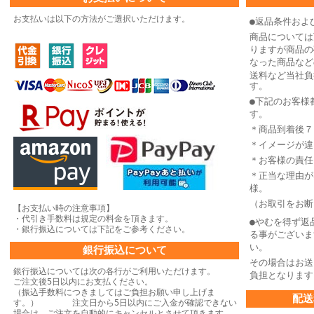
お支払いは以下の方法がご選択いただけます。
●返品条件およ
商品については
りますが商品の
なった商品など
送料など当社負
す。
●下記のお客様
す。
＊商品到着後７
＊イメージが違
＊お客様の責任
＊正当な理由が
様。
（お取引をお断
【お支払い時の注意事項】
・代引き手数料は規定の料金を頂きます。
●やむを得ず返
・銀行振込については下記をご参考ください。
る事がございま
い。
銀行振込について
その場合はお送
銀行振込については次の各行がご利用いただけます。
負担となります
ご注文後5日以内にお支払ください。
（振込手数料につきましてはご負担お願い申し上げま
配送
す。） 注文日から5日以内にご入金が確認できない
場合は、
ご注文を自動的にキャンセルとさせて頂きます。