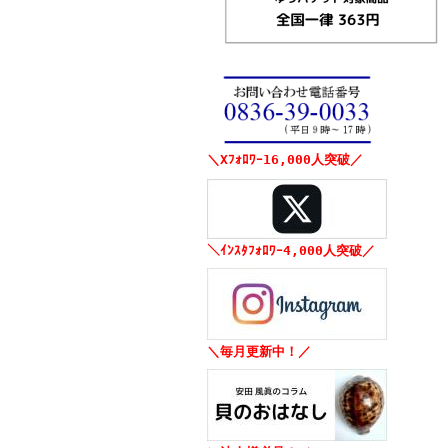
＼Xﾌｫﾛﾜｰ16,000人突破／
＼ｲﾝｽﾀﾌｫﾛﾜｰ4,000人突破／
＼毎月更新中！／