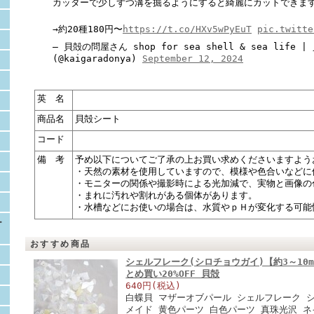
カッターで少しずつ溝を掘るようにすると綺麗にカットできますよ🙆
→約20種180円〜
https://t.co/HXv5wPyEuT
pic.twitte
— 貝殻の問屋さん shop for sea shell & sea life
(@kaigaradonya)
September 12, 2024
英 名
商品名
貝殻シート
コード
備 考
予め以下についてご了承の上お買い求めくださいますよう
・天然の素材を使用していますので、模様や色合いなどに
・モニターの関係や撮影時による光加減で、実物と画像の
・まれに汚れや割れがある個体があります。
・水槽などにお使いの場合は、水質やｐＨが変化する可能
ー
おすすめ商品
シェルフレーク(シロチョウガイ)【約3～10mm
とめ買い20%OFF 貝殻
640円(税込)
白蝶貝 マザーオブパール シェルフレーク 
メイド 黄色パーツ 白色パーツ 真珠光沢 ネイ