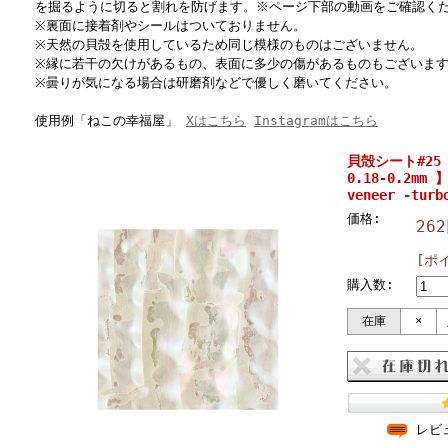
を掘るように切ると割れを防げます。※ページ下部の動画をご確認く
※裏面に接着剤やシールはついておりません。
※天然の貝殻を使用しているため同じ模様のものはございません。
※縁に若干の欠けがあるもの、表面に多少の傷があるものもございま
※曇りが気になる場合は研磨剤などで優しく磨いてください。
使用例「ねこの幸福屋」
Xはこちら
Instagramはこちら
貝殻シート#25
0.18-0.2mm
veneer -tur
価格:
26
[ポ
購入数:
在庫
×
レビ