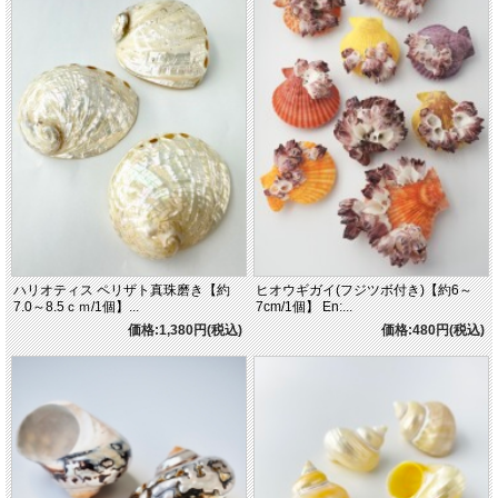
ハリオティス ペリザト真珠磨き【約
ヒオウギガイ(フジツボ付き)【約6～
7.0～8.5ｃｍ/1個】...
7cm/1個】 En:...
価格:1,380円(税込)
価格:480円(税込)