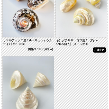
サマルティクス磨き(M)(リュウオウス
キングチサザエ真珠磨き【約4～
ガイ)【約6±0.5c...
5cm/5個入】[メール便可-...
価格:1,180円(税込)
在庫切れ