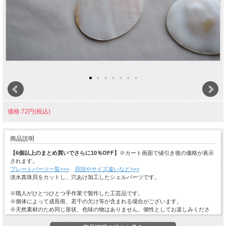
価格:72円(税込)
商品説明
【6個以上のまとめ買いでさらに10％OFF】
※カート画面で値引き後の価格が表示
されます。
プレートパーツ一覧>>>
貝殻やサイズ違いなど>>>
淡水真珠貝をカットし、穴あけ加工したシェルパーツです。
※職人がひとつひとつ手作業で製作した工芸品です。
※個体によって成長痕、若干の欠け等が含まれる場合がございます。
※天然素材のため同じ形状、色味の物はありません。個性としてお楽しみくださ
い。
※模様や色味については当店のお任せになります。