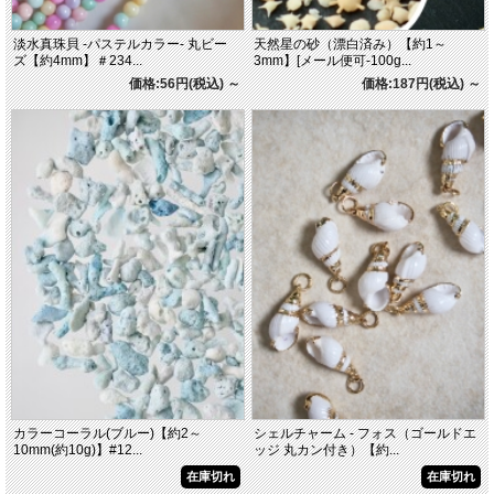
淡水真珠貝 -パステルカラー- 丸ビー
天然星の砂（漂白済み）【約1～
ズ【約4mm】＃234...
3mm】[メール便可-100g...
価格:56円(税込)
～
価格:187円(税込)
～
カラーコーラル(ブルー)【約2～
シェルチャーム - フォス（ゴールドエ
10mm(約10g)】#12...
ッジ 丸カン付き）【約...
在庫切れ
在庫切れ