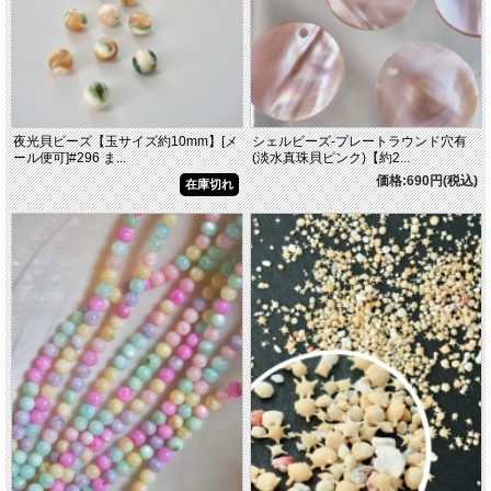
夜光貝ビーズ【玉サイズ約10mm】[メ
シェルビーズ-プレートラウンド穴有
ール便可]#296 ま...
(淡水真珠貝ピンク)【約2...
価格:690円(税込)
在庫切れ