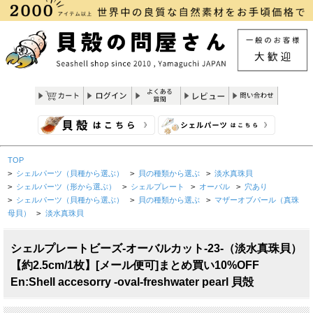
TOP
>
シェルパーツ（貝種から選ぶ）
>
貝の種類から選ぶ
>
淡水真珠貝
>
シェルパーツ（形から選ぶ）
>
シェルプレート
>
オーバル
>
穴あり
>
シェルパーツ（貝種から選ぶ）
>
貝の種類から選ぶ
>
マザーオブパール（真珠
母貝）
>
淡水真珠貝
シェルプレートビーズ-オーバルカット-23-（淡水真珠貝）
【約2.5cm/1枚】[メール便可]まとめ買い10%OFF
En:Shell accesorry -oval-freshwater pearl 貝殻