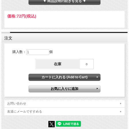
▼ 商品説明の続きを見る ▼
※カットする部分によって厚みの差、自然にカーブがかかったものも含まれます。
※若干の欠け、傷があるものも含まれます。
☆ひとことメモ☆ 和名：淡水真珠貝 学名：Cristaria plicata 生息地：アジア大陸
価格:
72円
(税込)
注文
購入数：
個
在庫
○
お問い合わせ
友達にメールですすめる