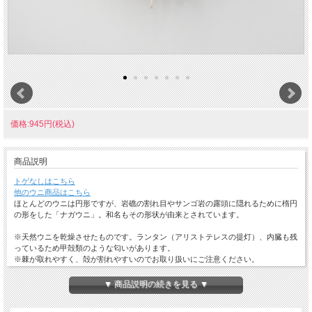
価格:945円(税込)
商品説明
トゲなしはこちら
他のウニ商品はこちら
ほとんどのウニは円形ですが、岩礁の割れ目やサンゴ岩の露頭に隠れるために楕円
の形をした「ナガウニ」。和名もその形状が由来とされています。
※天然ウニを乾燥させたものです。ランタン（アリストテレスの提灯）、内臓も残
っているため甲殻類のような匂いがあります。
※棘が取れやすく、殻が割れやすいのでお取り扱いにご注意ください。
※天然素材のため同じ形状、色味の物はありません。
※模様や色味については当店のお任せになります。
▼ 商品説明の続きを見る ▼
☆ひとことメモ☆ ナガウニ科 和名：ナガウニ 英名：
Rock Boring Urchin
学名：