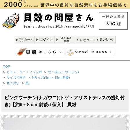
TOP
>
ヒトデ・ウニ・フジツボ
>
ウニ殻(シーウーチン)
>
サイズで探す
>
Mサイズ(5cm～15cm前後)
>
色で探す
>
黒
ピンクウーチン(ナガウニ)(トゲ・アリストテレスの提灯付
き)【約6～8ｃｍ前後/1個入】 貝殻