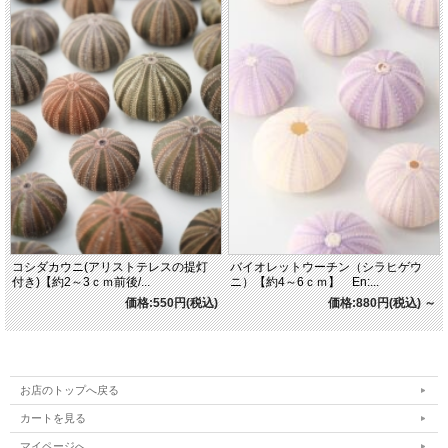
コシダカウニ(アリストテレスの提灯
バイオレットウーチン（シラヒゲウ
付き)【約2～3ｃｍ前後/...
ニ）【約4～6ｃｍ】 En:...
価格:550円(税込)
価格:880円(税込)
～
お店のトップへ戻る
カートを見る
マイページへ