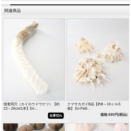
関連商品
偕老同穴（カイロウドウケツ）【約
クマサカガイB品【約8～10ｃｍ/1
23～26cm/1本】En:...
個】 En:Palli...
価格:680円(税込)
在庫切れ