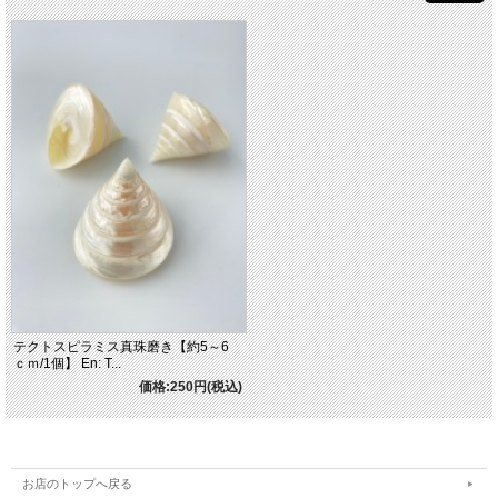
テクトスピラミス真珠磨き【約5～6
ｃｍ/1個】 En: T...
価格:250円(税込)
お店のトップへ戻る