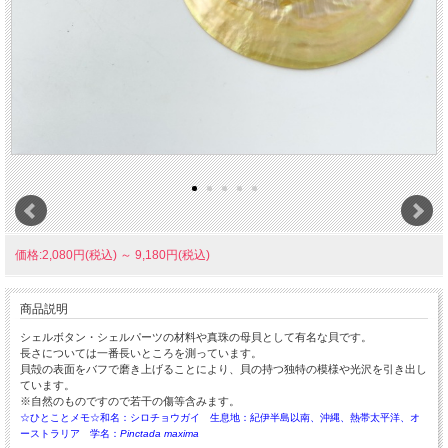
価格:2,080円(税込)
～
9,180円(税込)
商品説明
シェルボタン・シェルパーツの材料や真珠の母貝として有名な貝です。
長さについては一番長いところを測っています。
貝殻の表面をバフで磨き上げることにより、貝の持つ独特の模様や光沢を引き出し
ています。
※自然のものですので若干の傷等含みます。
☆ひとことメモ☆和名：シロチョウガイ 生息地：紀伊半島以南、沖縄、熱帯太平洋、オ
ーストラリア 学名：
Pinctada maxima