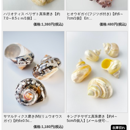
ハリオティス ペリザト真珠磨き【約
ヒオウギガイ(フジツボ付き)【約6～
7.0～8.5ｃｍ/1個】...
7cm/1個】 En:...
価格:1,380円(税込)
価格:480円(税込)
サマルティクス磨き(M)(リュウオウス
キングチサザエ真珠磨き【約4～
ガイ)【約6±0.5c...
5cm/5個入】[メール便可-...
価格:1,180円(税込)
在庫切れ