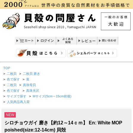
TOP
>
二枚貝
>
二枚貝 磨き
>
色で探す
>
黄
>
二枚貝
>
真珠母貝
>
色で探す
>
真珠光沢
>
サイズで探す
>
Mサイズ(5cm～15cm前後)
>
人気商品再入荷
NEW
シロチョウガイ 磨き【約12～14ｃｍ】 En: White MOP
poished(size:12-14cm) 貝殻