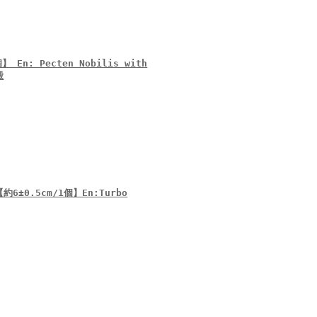
n: Pecten Nobilis with
殻
±0.5cm/1個】En:Turbo