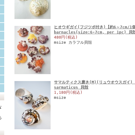
ヒオウギガイ(フジツボ付き)【約6～7cm/1個】 E
barnacles(size:6-7cm, per 1pc) 貝
480円(税込)
msize カラフル貝殻
サマルティクス磨き(M)(リュウオウスガイ)【約6
sarmaticus 貝殻
1,180円(税込)
msize
な
ろ