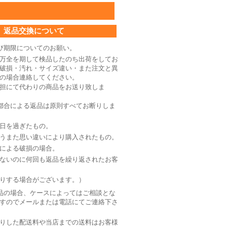
返品交換について
び期限についてのお願い。
万全を期して検品したのち出荷をしてお
破損・汚れ・サイズ違い・また注文と異
の場合連絡してください。
担にて代わりの商品をお送り致しま
都合による返品は原則すべてお断りしま
日を過ぎたもの。
うまた思い違いにより購入されたもの。
による破損の場合。
ないのに何回も返品を繰り返されたお客
りする場合がございます。）
品の場合、ケースによってはご相談とな
すのでメールまたは電話にてご連絡下さ
りした配送料や当店までの送料はお客様