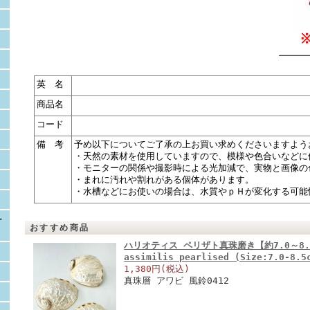
英 名
商品名
コード
備 考
予め以下についてご了承の上お買い求めくださいますよう
・天然の素材を使用していますので、模様や色合いなどに
・モニターの関係や撮影時による光加減で、実物と画像の
・まれに汚れや割れがある個体があります。
・水槽などにお使いの場合は、水質やｐＨが変化する可能
ー
おすすめ商品
ハリオティス ペリザト真珠磨き【約7.0～8.5ｃ
assimilis pearlised (Size:7.0-8.
1,380円(税込)
真珠層 アワビ 風鈴0412