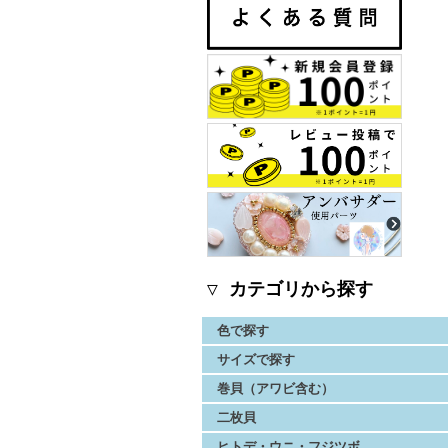
▽ カテゴリから探す
色で探す
サイズで探す
巻貝（アワビ含む）
二枚貝
ヒトデ・ウニ・フジツボ