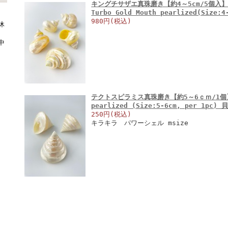
キングチサザエ真珠磨き【約4～5cm/5個入】
Turbo Gold Mouth pearlized(Size:
980円(税込)
休
中
テクトスピラミス真珠磨き【約5～6ｃｍ/1個】 En
pearlized (Size:5-6cm, per 1pc) 
250円(税込)
キラキラ パワーシェル msize