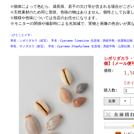
※個体によって色むら、成長痕、若干の欠け等が含まれる場合がござ
※天然素材のため同じ形状、色味の物はありません。個性としてお楽
※模様や色味については当店のお任せになります。
※モニターの関係や撮影時による光加減で、実物と画像の色合いが異
☆ひとことメモ☆
和名：シボリダカラ（絞宝） 学名：
Cypraea limacina
生息地：房総半島・佐渡島以南
和名：サメダカラ（鮫宝） 学名：
Cypraea Staphylaea
生息地：房総半島・山形以南、
シボリダカラ・サ
個】[メール便可
価格:
1,
[ポ
購入数:
在庫
×
レビ