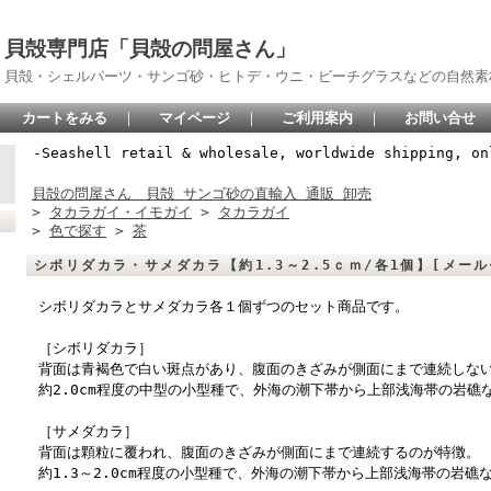
貝殻専門店「貝殻の問屋さん」
貝殻・シェルパーツ・サンゴ砂・ヒトデ・ウニ・ビーチグラスなどの自然素
カートをみる
｜
マイページ
｜
ご利用案内
｜
お問い合せ
-Seashell retail & wholesale, worldwide shipping, on
貝殻の問屋さん 貝殻 サンゴ砂の直輸入 通販 卸売
>
タカラガイ・イモガイ
>
タカラガイ
>
色で探す
>
茶
シボリダカラ・サメダカラ【約1.3～2.5ｃｍ/各1個】[メール
シボリダカラとサメダカラ各１個ずつのセット商品です。
［シボリダカラ］
背面は青褐色で白い斑点があり、腹面のきざみが側面にまで連続しな
約2.0cm程度の中型の小型種で、外海の潮下帯から上部浅海帯の岩礁
［サメダカラ］
背面は顆粒に覆われ、腹面のきざみが側面にまで連続するのが特徴。
約1.3～2.0cm程度の小型種で、外海の潮下帯から上部浅海帯の岩礁