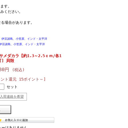
います。
しみください。
なる場合があります。
、伊豆諸島、小笠原、インド・太平洋
伊豆諸島、小笠原、インド・太平洋
メダカラ【約1.3～2.5ｃｍ/各1
] 貝殻
580円
(税込)
イント還元 15ポイント～]
セット
入荷連絡を希望
ューはありません