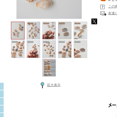
この
友達
拡大表示