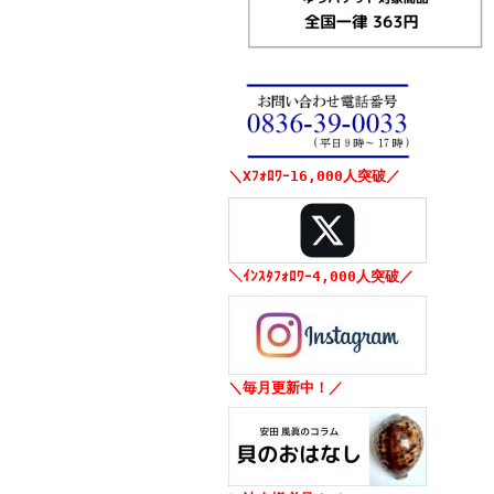
＼Xﾌｫﾛﾜｰ16,000人突破／
＼ｲﾝｽﾀﾌｫﾛﾜｰ4,000人突破／
＼毎月更新中！／