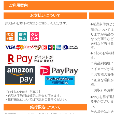
ご利用案内
お支払いについて
お支払いは以下の方法がご選択いただけます。
●返品条件およ
商品については
りますが商品の
なった商品など
送料など当社負
す。
●下記のお客様
す。
＊商品到着後７
＊イメージが違
＊お客様の責任
＊正当な理由が
様。
（お取引をお断
【お支払い時の注意事項】
・代引き手数料は規定の料金を頂きます。
●やむを得ず返
・銀行振込については下記をご参考ください。
る事がございま
い。
銀行振込について
その場合はお送