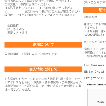
銀行振込については次の各行がご利用いただけます。
負担となります
ご注文後5日以内にお支払ください。
（振込手数料につきましてはご負担お願い申し上げま
配送
す。） 注文日から5日以内にご入金が確認できない
場合は、
ご注文を自動的にキャンセルとさせて頂きます。
◎通常配達
配送はヤマト運
・山口銀行
きません)
・ゆうちょ銀行
※送料全国一律77
・三菱ＵＦＪ銀行
10,000円以
◎メール便(ゆう
納期について
送料：メール便(
※荷物はポスト
入金確認後、3営業日以内に発送致します。
※荷物の紛失保
For Overseas 
個人情報に関して
EMS or DHL will 
Freight will 
お客様からお預かりした大切な個人情報(住所・氏名・メー
ルアドレスなど)を、 裁判所・警察機関等・公共機関からの
提出要請があった場合以外、第三者に譲渡または利用する事
は一切ございません。