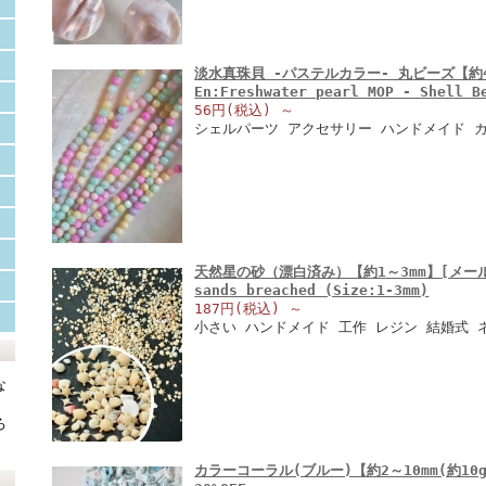
淡水真珠貝 -パステルカラー- 丸ビーズ【約4
En:Freshwater pearl MOP - Shell 
56円(税込)
～
シェルパーツ アクセサリー ハンドメイド 
天然星の砂（漂白済み）【約1～3mm】[メール便可
sands breached (Size:1-3mm)
187円(税込)
～
小さい ハンドメイド 工作 レジン 結婚式 
な
ろ
カラーコーラル(ブルー)【約2～10mm(約10