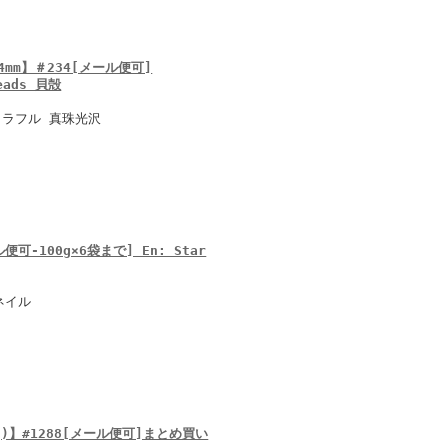
mm】＃234[メール便可]
Beads 貝殻
カラフル 真珠光沢
-100g×6袋まで] En: Star
ネイル
g)】#1288[メール便可]まとめ買い