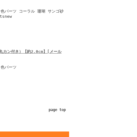
青色パーツ コーラル 珊瑚 サンゴ砂
snew
丸カン付き）【約2.0cm】[メール
白色パーツ
page top