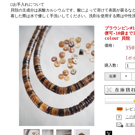
□お手入れについて
貝殻の主成分は炭酸カルシウムです。酸によって溶けて表面が曇るな
着した際は水で優しく手洗いしてください。洗剤を使用する際は中性
ブラウンピン#18
便可-10袋まで] E
colour 貝殻
価格:
35
[ポ
購入数:
在庫
×
レビ
この
友達