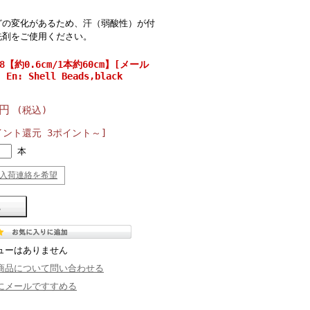
どの変化があるため、汗（弱酸性）が付
洗剤をご使用ください。
【約0.6cm/1本約60cm】[メール
n: Shell Beads,black
0円
(税込)
イント還元 3ポイント～]
本
入荷連絡を希望
ューはありません
商品について問い合わせる
にメールですすめる