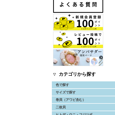
▽ カテゴリから探す
色で探す
サイズで探す
巻貝（アワビ含む）
二枚貝
ヒトデ・ウニ・フジツボ