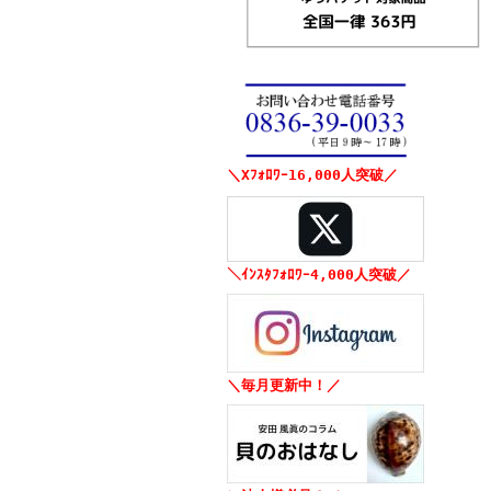
＼Xﾌｫﾛﾜｰ16,000人突破／
＼ｲﾝｽﾀﾌｫﾛﾜｰ4,000人突破／
＼毎月更新中！／