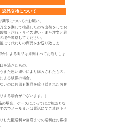
返品交換について
び期限についてのお願い。
万全を期して検品したのち出荷をしてお
破損・汚れ・サイズ違い・また注文と異
の場合連絡してください。
担にて代わりの商品をお送り致しま
都合による返品は原則すべてお断りしま
日を過ぎたもの。
うまた思い違いにより購入されたもの。
による破損の場合。
ないのに何回も返品を繰り返されたお客
りする場合がございます。）
品の場合、ケースによってはご相談とな
すのでメールまたは電話にてご連絡下さ
りした配送料や当店までの送料はお客様
。