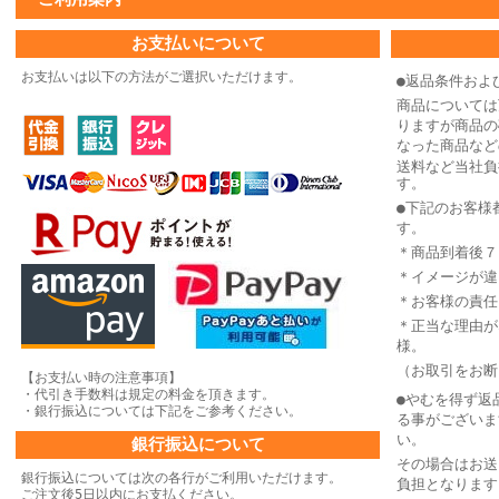
お支払いについて
お支払いは以下の方法がご選択いただけます。
●返品条件およ
商品については
りますが商品の
なった商品など
送料など当社負
す。
●下記のお客様
す。
＊商品到着後７
＊イメージが違
＊お客様の責任
＊正当な理由が
様。
（お取引をお断
【お支払い時の注意事項】
・代引き手数料は規定の料金を頂きます。
●やむを得ず返
・銀行振込については下記をご参考ください。
る事がございま
い。
銀行振込について
その場合はお送
銀行振込については次の各行がご利用いただけます。
負担となります
ご注文後5日以内にお支払ください。