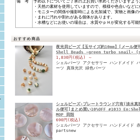
備 考
予め以下についてご了承の上お買い求めくださいますよう
・天然の素材を使用していますので、模様や色合いなどに
・モニターの関係や撮影時による光加減で、実物と画像の
・まれに汚れや割れがある個体があります。
・水槽などにお使いの場合は、水質やｐＨが変化する可能
おすすめ商品
夜光貝ビーズ【玉サイズ約10mm】[メール便可]#
Shell Beads -green turbo snail- 
1,830円(税込)
～
シェルパーツ アクセサリー ハンドメイド 
ーツ 真珠光沢 緑色パーツ
ー
シェルビーズ-プレートラウンド穴有(淡水真珠
ル便可]まとめ買い10%OFF #1033 En:Shell
MOP 貝殻
690円(税込)
シェルパーツ アクセサリー ハンドメイド 赤色
partsnew