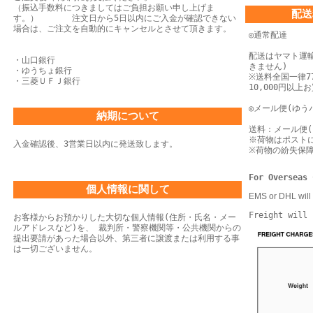
（振込手数料につきましてはご負担お願い申し上げま
配送
す。） 注文日から5日以内にご入金が確認できない
場合は、
ご注文を自動的にキャンセルとさせて頂きます。
◎通常配達
配送はヤマト運
・山口銀行
きません)
・ゆうちょ銀行
※送料全国一律77
・三菱ＵＦＪ銀行
10,000円以
◎メール便(ゆう
納期について
送料：メール便(
※荷物はポスト
入金確認後、3営業日以内に発送致します。
※荷物の紛失保
For Overseas 
個人情報に関して
EMS or DHL will 
Freight will 
お客様からお預かりした大切な個人情報(住所・氏名・メー
ルアドレスなど)を、 裁判所・警察機関等・公共機関からの
提出要請があった場合以外、第三者に譲渡または利用する事
は一切ございません。