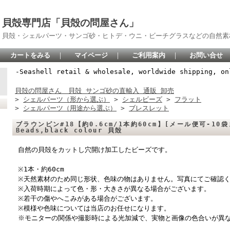
貝殻専門店「貝殻の問屋さん」
貝殻・シェルパーツ・サンゴ砂・ヒトデ・ウニ・ビーチグラスなどの自然素
カートをみる
｜
マイページ
｜
ご利用案内
｜
お問い合せ
-Seashell retail & wholesale, worldwide shipping, on
貝殻の問屋さん 貝殻 サンゴ砂の直輸入 通販 卸売
>
シェルパーツ（形から選ぶ）
>
シェルビーズ
>
フラット
>
シェルパーツ（用途から選ぶ）
>
ブレスレット
ブラウンピン#18【約0.6cm/1本約60cm】[メール便可-10袋ま
Beads,black colour 貝殻
自然の貝殻をカットし穴開け加工したビーズです。
※1本・約60cm
※天然素材のため同じ形状、色味の物はありません。写真にてご確認
※入荷時期によって色・形・大きさが異なる場合がございます。
※若干の傷やへこみがある場合がございます。
※模様や色味については当店のお任せになります。
※モニターの関係や撮影時による光加減で、実物と画像の色合いが異