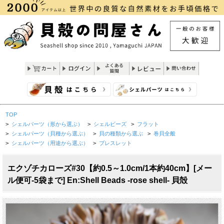
TOP
>
シェルパーツ（形から選ぶ）
>
シェルビーズ
>
フラット
>
シェルパーツ（貝種から選ぶ）
>
貝の種類から選ぶ
>
巻貝全般
>
シェルパーツ（用途から選ぶ）
>
ブレスレット
エクゾチカローズ#30【約0.5～1.0cm/1本約40cm】[メー
ル便可-5袋まで] En:Shell Beads -rose shell- 貝殻