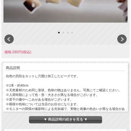
価格:280円(税込)
商品説明
自然の貝殻をカットし穴開け加工したビーズです。
※1本・約40cm
※天然素材のため同じ形状、色味の物はありません。写真にてご確認ください。
※入荷時期によって色・形・大きさが異なる場合がございます。
※若干の傷やへこみがある場合がございます。
※模様や色味については当店のお任せになります。
※モニターの関係や撮影時による光加減で、実物と画像の色合いが異なる場合があ
ります。
▼ 商品説明の続きを見る ▼
□お手入れについて
貝殻の主成分は炭酸カルシウムです。酸によって溶けて表面が曇るなどの変化があ