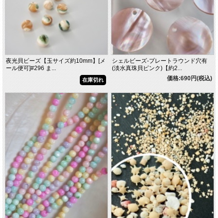
夜光貝ビーズ【玉サイズ約10mm】[メ
シェルビーズ-プレートラウンド穴有
ール便可]#296 ま...
(淡水真珠貝ピンク)【約2...
価格:690円(税込)
在庫切れ