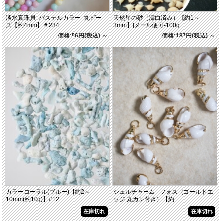
淡水真珠貝 -パステルカラー- 丸ビー
天然星の砂（漂白済み）【約1～
ズ【約4mm】＃234...
3mm】[メール便可-100g...
価格:56円(税込)
～
価格:187円(税込)
～
カラーコーラル(ブルー)【約2～
シェルチャーム - フォス（ゴールドエ
10mm(約10g)】#12...
ッジ 丸カン付き）【約...
在庫切れ
在庫切れ